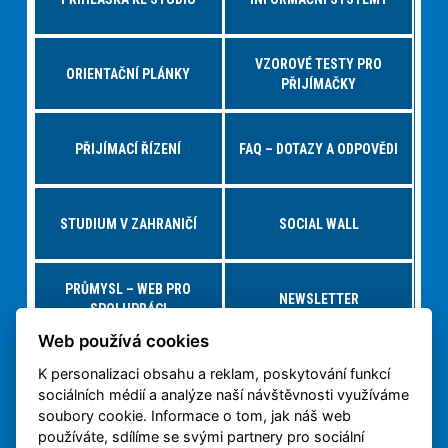
VZOROVÉ TESTY PRO
ORIENTAČNÍ PLÁNKY
PŘIJÍMAČKY
PŘIJÍMACÍ ŘÍZENÍ
FAQ – DOTAZY A ODPOVĚDI
STUDIUM V ZAHRANIČÍ
SOCIAL WALL
PRŮMYSL – WEB PRO
NEWSLETTER
SPOLUPRÁCI
Web používá cookies
K personalizaci obsahu a reklam, poskytování funkcí
NABÍDKY PRÁCE – JOBS FS
VIRTUÁLNÍ PROHLÍDKA
sociálních médií a analýze naší návštěvnosti využíváme
soubory cookie. Informace o tom, jak náš web
používáte, sdílíme se svými partnery pro sociální
OCHRANA OSOBNÍCH