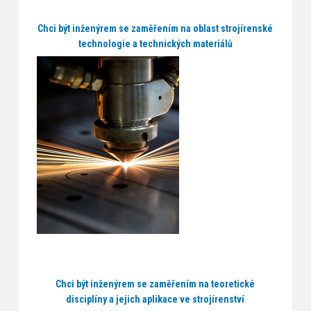
Chci být inženýrem se zaměřením na oblast strojírenské
technologie a technických materiálů
Chci být inženýrem se zaměřením na teoretické
disciplíny a jejich aplikace ve strojírenství