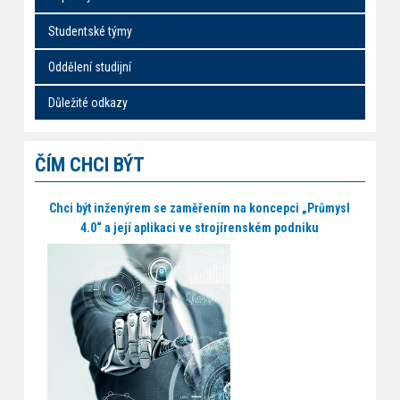
Studentské týmy
Oddělení studijní
Důležité odkazy
ČÍM CHCI BÝT
Chci být inženýrem se zaměřením na koncepci „Průmysl
4.0“ a její aplikaci ve strojírenském podniku