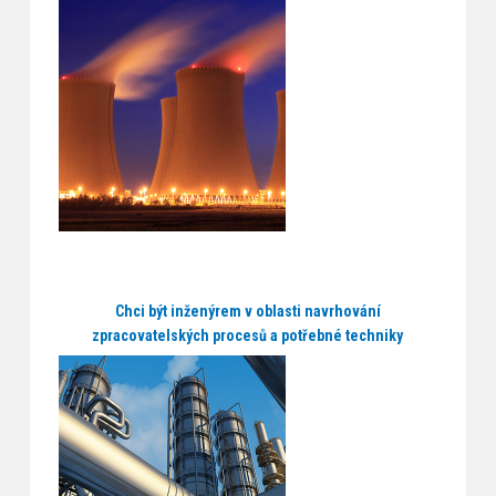
Chci být inženýrem v oblasti navrhování
zpracovatelských procesů a potřebné techniky