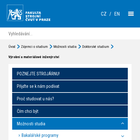
CZ
/
EN
Úvod
Zájemci o studium
Možnosti studia
Doktorské studium
Výrobní a materiálové inženýrství
POZNEJTE STROJÁRNU!
Přijďte se k nám podívat
Proč studovat u nás?
Čím chci být
Možnosti studia
Bakalářské programy