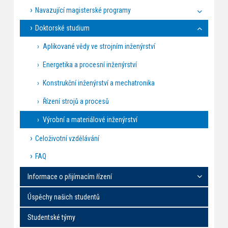
Navazující magisterské programy
Doktorské studium
Aplikované vědy ve strojním inženýrství
Energetika a procesní inženýrství
Konstrukční inženýrství a mechatronika
Řízení strojů a procesů
Výrobní a materiálové inženýrství
Celoživotní vzdělávání
FAQ
Informace o přijímacím řízení
Úspěchy našich studentů
Studentské týmy