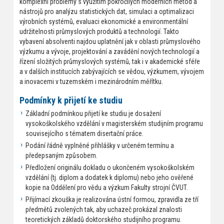
komplexní problémy s využitím pokročilých moderních metod a
nástrojů pro analýzu statistických dat, simulaci a optimalizaci
výrobních systémů, evaluaci ekonomické a environmentální
udržitelnosti průmyslových produktů a technologií. Takto
vybavení absolventi najdou uplatnění jak v oblasti průmyslového
výzkumu a vývoje, projektování a zavádění nových technologií a
řízení složitých průmyslových systémů, tak i v akademické sféře
a v dalších institucích zabývajících se vědou, výzkumem, vývojem
a inovacemi v tuzemském i mezinárodním měřítku.
Podmínky k přijetí ke studiu
Základní podmínkou přijetí ke studiu je dosažení
vysokoškolského vzdělání v magisterském studijním programu
souvisejícího s tématem disertační práce.
Podání řádně vyplněné přihlášky v určeném termínu a
předepsaným způsobem.
Předložení originálu dokladu o ukončeném vysokoškolském
vzdělání (tj. diplom a dodatek k diplomu) nebo jeho ověřené
kopie na Oddělení pro vědu a výzkum Fakulty strojní ČVUT.
Přijímací zkouška je realizována ústní formou, zpravidla ze tří
předmětů zvolených tak, aby uchazeč prokázal znalosti
teoretických základů doktorského studijního programu.