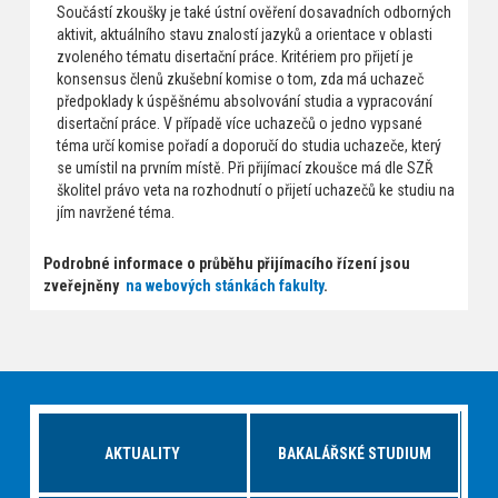
Součástí zkoušky je také ústní ověření dosavadních odborných
aktivit, aktuálního stavu znalostí jazyků a orientace v oblasti
zvoleného tématu disertační práce. Kritériem pro přijetí je
konsensus členů zkušební komise o tom, zda má uchazeč
předpoklady k úspěšnému absolvování studia a vypracování
disertační práce. V případě více uchazečů o jedno vypsané
téma určí komise pořadí a doporučí do studia uchazeče, který
se umístil na prvním místě. Při přijímací zkoušce má dle SZŘ
školitel právo veta na rozhodnutí o přijetí uchazečů ke studiu na
jím navržené téma.
Podrobné informace o průběhu přijímacího řízení jsou
zveřejněny
na webových stánkách fakulty
.
AKTUALITY
BAKALÁŘSKÉ STUDIUM