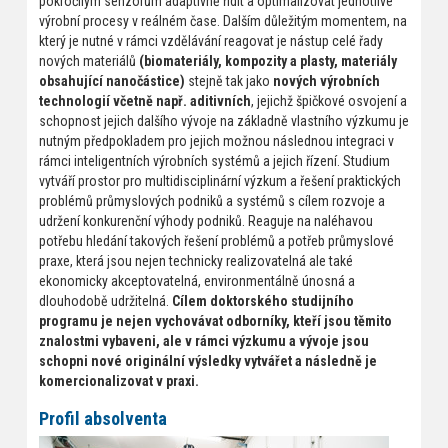
pokročilým senzorům adaptivně řídit a optimalizovat jednotlivé
výrobní procesy v reálném čase. Dalším důležitým momentem, na
který je nutné v rámci vzdělávání reagovat je nástup celé řady
nových materiálů
(biomateriály, kompozity a plasty, materiály
obsahující nanočástice)
stejně tak jako
nových výrobních
technologií včetně např. aditivních
, jejichž špičkové osvojení a
schopnost jejich dalšího vývoje na základně vlastního výzkumu je
nutným předpokladem pro jejich možnou následnou integraci v
rámci inteligentních výrobních systémů a jejich řízení. Studium
vytváří prostor pro multidisciplinární výzkum a řešení praktických
problémů průmyslových podniků a systémů s cílem rozvoje a
udržení konkurenční výhody podniků. Reaguje na naléhavou
potřebu hledání takových řešení problémů a potřeb průmyslové
praxe, která jsou nejen technicky realizovatelná ale také
ekonomicky akceptovatelná, environmentálně únosná a
dlouhodobě udržitelná.
Cílem doktorského studijního
programu je nejen vychovávat odborníky, kteří jsou těmito
znalostmi vybaveni, ale v rámci výzkumu a vývoje jsou
schopni nové originální výsledky vytvářet a následně je
komercionalizovat v praxi.
Profil absolventa