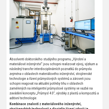
Absolventi doktorského studijního programu „Výrobní a
materiálové inženýrství“ jsou schopni realizovat vývoj, výzkum a
následný transfer interdisciplinárních poznatků do průmyslu
zejména v oblastech materiálového inženýrství, strojírenské
technologie a řízení průmyslových systémů a zároveň jsou
schopni reagovat na aktuální potřeby trhu v oblastech
zaměřených na inteligentní průmyslové systémy ve vazbě na
zavádění konceptu „Průmysl 4.0“, výrobky z plastů a kompozitů a
aditivní technologie.
Kombinace znalostí z materiálového inženýrství,
strojírenských technologií a disciplín řízení zdrojů je