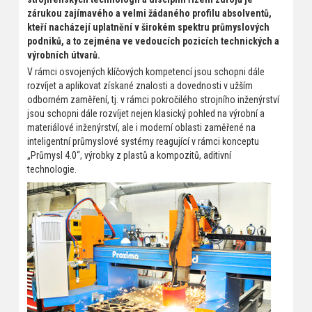
zárukou zajímavého a velmi žádaného profilu absolventů,
kteří nacházejí uplatnění v širokém spektru průmyslových
podniků, a to zejména ve vedoucích pozicích technických a
výrobních útvarů.
V rámci osvojených klíčových kompetencí jsou schopni dále
rozvíjet a aplikovat získané znalosti a dovednosti v užším
odborném zaměření, tj. v rámci pokročilého strojního inženýrství
jsou schopni dále rozvíjet nejen klasický pohled na výrobní a
materiálové inženýrství, ale i moderní oblasti zaměřené na
inteligentní průmyslové systémy reagující v rámci konceptu
„Průmysl 4.0“, výrobky z plastů a kompozitů, aditivní
technologie.