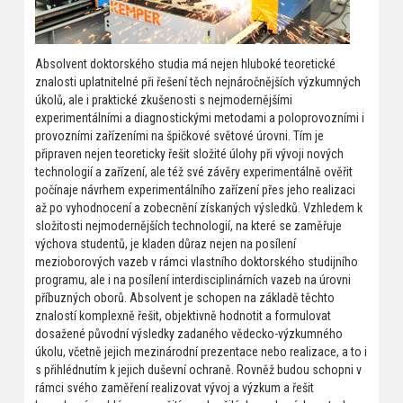
Absolvent doktorského studia má nejen hluboké teoretické
znalosti uplatnitelné při řešení těch nejnáročnějších výzkumných
úkolů, ale i praktické zkušenosti s nejmodernějšími
experimentálními a diagnostickými metodami a poloprovozními i
provozními zařízeními na špičkové světové úrovni. Tím je
připraven nejen teoreticky řešit složité úlohy při vývoji nových
technologií a zařízení, ale též své závěry experimentálně ověřit
počínaje návrhem experimentálního zařízení přes jeho realizaci
až po vyhodnocení a zobecnění získaných výsledků. Vzhledem k
složitosti nejmodernějších technologií, na které se zaměřuje
výchova studentů, je kladen důraz nejen na posílení
mezioborových vazeb v rámci vlastního doktorského studijního
programu, ale i na posílení interdisciplinárních vazeb na úrovni
příbuzných oborů. Absolvent je schopen na základě těchto
znalostí komplexně řešit, objektivně hodnotit a formulovat
dosažené původní výsledky zadaného vědecko-výzkumného
úkolu, včetně jejich mezinárodní prezentace nebo realizace, a to i
s přihlédnutím k jejich duševní ochraně. Rovněž budou schopni v
rámci svého zaměření realizovat vývoj a výzkum a řešit