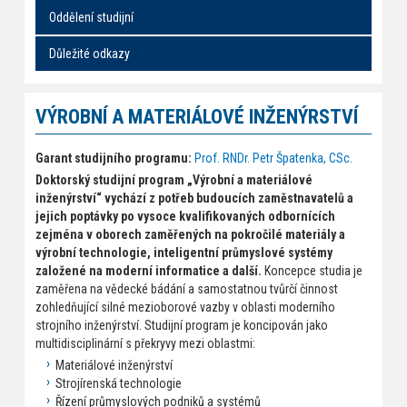
Oddělení studijní
Důležité odkazy
VÝROBNÍ A MATERIÁLOVÉ INŽENÝRSTVÍ
Garant studijního programu:
Prof. RNDr. Petr Špatenka, CSc.
Doktorský studijní program „Výrobní a materiálové
inženýrství“ vychází z potřeb budoucích zaměstnavatelů a
jejich poptávky po vysoce kvalifikovaných odbornících
zejména v oborech zaměřených na pokročilé materiály a
výrobní technologie, inteligentní průmyslové systémy
založené na moderní informatice a další.
Koncepce studia je
zaměřena na vědecké bádání a samostatnou tvůrčí činnost
zohledňující silné mezioborové vazby v oblasti moderního
strojního inženýrství. Studijní program je koncipován jako
multidisciplinární s překryvy mezi oblastmi:
Materiálové inženýrství
Strojírenská technologie
Řízení průmyslových podniků a systémů