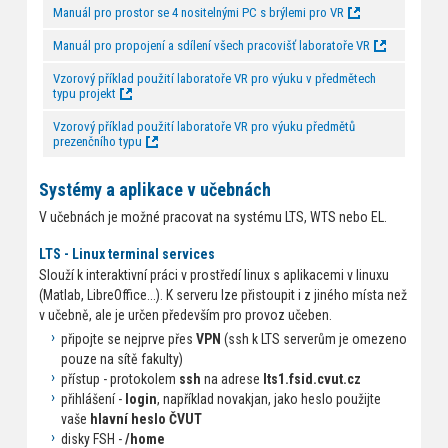
Manuál pro prostor se 4 nositelnými PC s brýlemi pro VR
Manuál pro propojení a sdílení všech pracovišť laboratoře VR
Vzorový příklad použití laboratoře VR pro výuku v předmětech
typu projekt
Vzorový příklad použití laboratoře VR pro výuku předmětů
prezenčního typu
Systémy a aplikace v učebnách
V učebnách je možné pracovat na systému LTS, WTS nebo EL.
LTS - Linux terminal services
Slouží k interaktivní práci v prostředí linux s aplikacemi v linuxu
(Matlab, LibreOffice...). K serveru lze přistoupit i z jiného místa než
v učebně, ale je určen především pro provoz učeben.
připojte se nejprve přes
VPN
(ssh k LTS serverům je omezeno
pouze na sítě fakulty)
přístup - protokolem
ssh
na adrese
lts1.fsid.cvut.cz
přihlášení -
login
, například novakjan, jako heslo použijte
vaše
hlavní heslo ČVUT
disky FSH -
/home