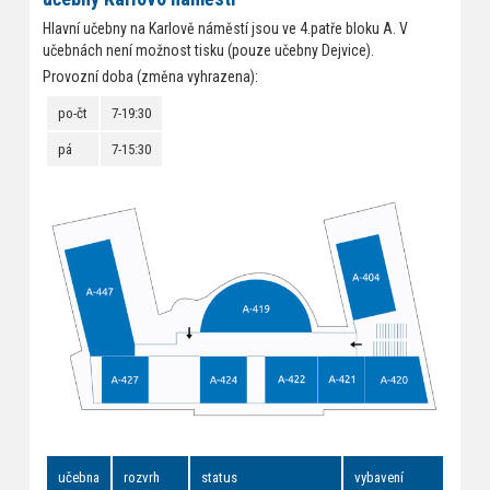
Hlavní učebny na Karlově náměstí jsou ve 4.patře bloku A. V
učebnách není možnost tisku (pouze učebny Dejvice).
Provozní doba (změna vyhrazena):
po-čt
7-19:30
pá
7-15:30
učebna
rozvrh
status
vybavení