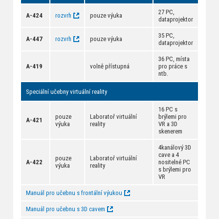
27 PC,
A-424
rozvrh
pouze výuka
dataprojektor
35 PC,
A-447
rozvrh
pouze výuka
dataprojektor
36 PC, místa
A-419
volně přístupná
pro práce s
ntb.
Speciální učebny virtuální reality
16 PC s
pouze
Laboratoř virtuální
brýlemi pro
A-421
výuka
reality
VR a 3D
skenerem
4kanálový 3D
cave a 4
pouze
Laboratoř virtuální
A-422
nositelné PC
výuka
reality
s brýlemi pro
VR
Manuál pro učebnu s frontální výukou
Manuál pro učebnu s 3D cavem