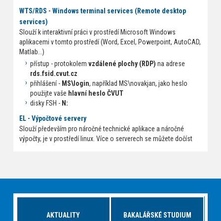
WTS/RDS - Windows terminal services (Remote desktop
services)
Slouží k interaktivní práci v prostředí Microsoft Windows
aplikacemi v tomto prostředí (Word, Excel, Powerpoint, AutoCAD,
Matlab...)
přístup - protokolem
vzdálené plochy (RDP)
na adrese
rds.fsid.cvut.cz
přihlášení -
MS\login
, například MS\novakjan, jako heslo
použijte vaše
hlavní heslo ČVUT
disky FSH -
N:
EL - Výpočtové servery
Slouží především pro náročné technické aplikace a náročné
výpočty, je v prostředí linux. Více o serverech se můžete dočíst
AKTUALITY
BAKALÁŘSKÉ STUDIUM