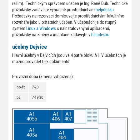
režim). Technickým správcem učeben je Ing. René Dub. Technické
požadavky zadávejte výhradně prostřednictvím
helpdesku
.
Požadavky na rezervaci domlouvejte prostřednictvím fakultního
rozvrháře jako u ostatních učeben. V učebnách je dostupný
systém
Linux a Windows
s nainstalovanými aplikacemi,
požadavky na změny a instalace zadávejte v
helpdesku
.
učebny Dejvice
Hlavní učebny v Dejvicích jsou ve 4.patře bloku A1. V učebnách je
možno provádět tisk dokumentů.
Provozní doba (změna vyhrazena):
po-čt
7-20
pá
7-19:30