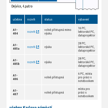
učebna
rozvrh
status
vybavení
16 PC,
A1-
volně přístupná mimo
rozvrh
lektorské PC,
404
výuku
dataprojektor
28 PC,
A1-
rozvrh
výuka
lektorské PC,
405a
dataprojektor
28 PC,
A1-
rozvrh
výuka
lektorské PC,
405b
dataprojektor
6 PC, místa
A1-
volně přístupná
pro práci s
406
notebookem
místa pro
A1-
volně přístupná
práci s
407
notebookem
učebny Karlovo náměstí