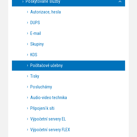
Poskytované služby
Autorizace, hesla
DUPS
E-mail
Skupiny
KOS
Počítačové učebny
Tisky
Posluchárny
Audio-video technika
Připojení k síti
Výpočetní servery EL
Výpočetní servery FLEX