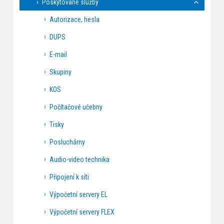
Poskytované služby
Autorizace, hesla
DUPS
E-mail
Skupiny
KOS
Počítačové učebny
Tisky
Posluchárny
Audio-video technika
Připojení k síti
Výpočetní servery EL
Výpočetní servery FLEX