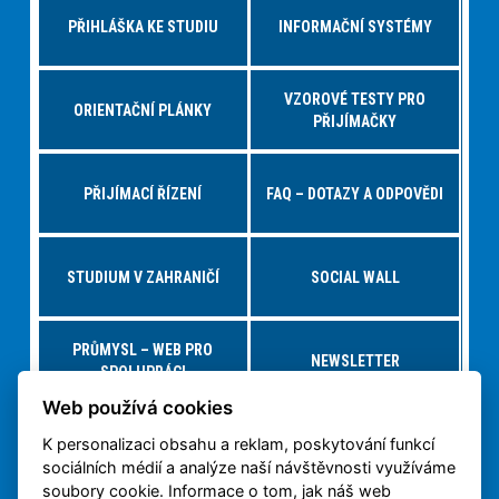
PŘIHLÁŠKA KE STUDIU
INFORMAČNÍ SYSTÉMY
VZOROVÉ TESTY PRO
ORIENTAČNÍ PLÁNKY
PŘIJÍMAČKY
PŘIJÍMACÍ ŘÍZENÍ
FAQ – DOTAZY A ODPOVĚDI
STUDIUM V ZAHRANIČÍ
SOCIAL WALL
PRŮMYSL – WEB PRO
NEWSLETTER
SPOLUPRÁCI
Web používá cookies
K personalizaci obsahu a reklam, poskytování funkcí
NABÍDKY PRÁCE – JOBS FS
VIRTUÁLNÍ PROHLÍDKA
sociálních médií a analýze naší návštěvnosti využíváme
soubory cookie. Informace o tom, jak náš web