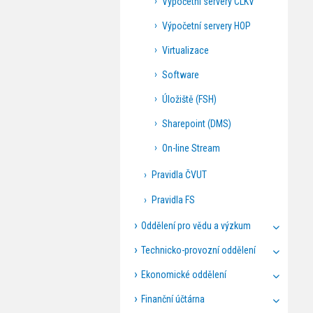
Výpočetní servery CLKV
Výpočetní servery HOP
Virtualizace
Software
Úložiště (FSH)
Sharepoint (DMS)
On-line Stream
Pravidla ČVUT
Pravidla FS
Oddělení pro vědu a výzkum
Technicko-provozní oddělení
Ekonomické oddělení
Finanční účtárna