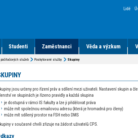
Lidé
Ú
Studenti
Zaměstnanci
Věda a výzkum
V
počítačových služeb
Poskytované služby
Skupiny
SKUPINY
kupiny jsou určeny pro řízení práv a sdílení mezi uživateli. Nastavení skupin a čl
lenství ve skupinách je řízeno pravidly a každá skupina
je dostupná v rámci IS fakulty a lze ji přidělovat práva
může mít společnou emailovou adresu (která je hromadná pro členy)
může mít sdílený prostor na FSH nebo DMS
kupiny v současné chvíli zřizuje na žádost uživatelů CPS.
Odkazy