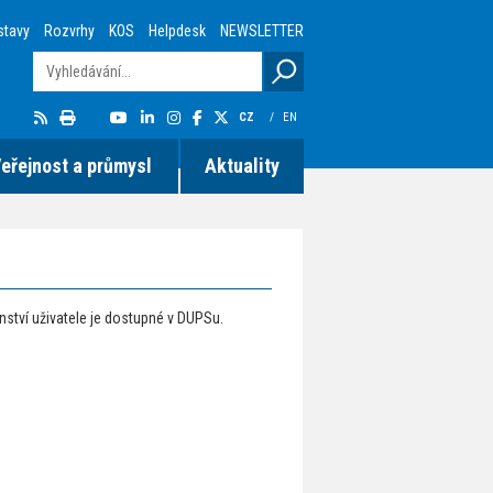
stavy
Rozvrhy
KOS
Helpdesk
NEWSLETTER
CZ
/
EN
eřejnost a průmysl
Aktuality
enství uživatele je dostupné v DUPSu.