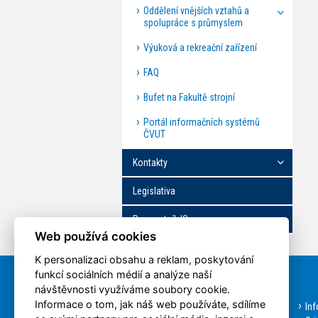
Oddělení vnějších vztahů a
spolupráce s průmyslem
Výuková a rekreační zařízení
FAQ
Bufet na Fakultě strojní
Portál informačních systémů
ČVUT
Kontakty
Legislativa
Rozcestník IS
Web používá cookies
K personalizaci obsahu a reklam, poskytování
funkcí sociálních médií a analýze naší
Rychlá volba
návštěvnosti využíváme soubory cookie.
Informace o tom, jak náš web používáte, sdílíme
Aktuality
In