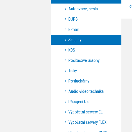
d
Autorizace, hesla
DUPS
E-mail
Skupiny
KOS
Počítačové učebny
Tisky
Posluchárny
Audio-video technika
Připojení k síti
Výpočetní servery EL
Výpočetní servery FLEX