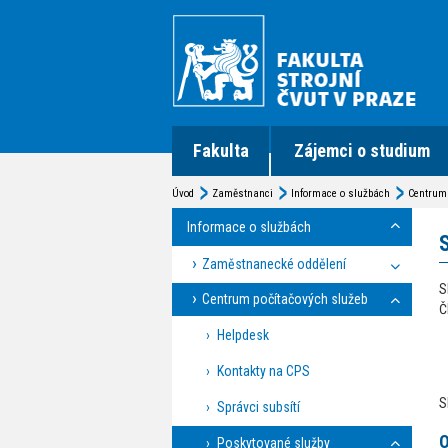
Fakulta
Zájemci o studium
Úvod
Zaměstnanci
Informace o službách
Centrum 
Informace o službách
Zaměstnanecké oddělení
S
Centrum počítačových služeb
Č
Helpdesk
Kontakty na CPS
S
Správci subsítí
Poskytované služby