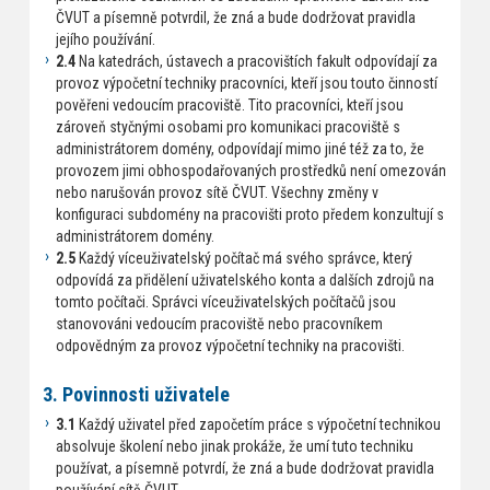
ČVUT a písemně potvrdil, že zná a bude dodržovat pravidla
jejího používání.
2.4
Na katedrách, ústavech a pracovištích fakult odpovídají za
provoz výpočetní techniky pracovníci, kteří jsou touto činností
pověřeni vedoucím pracoviště. Tito pracovníci, kteří jsou
zároveň styčnými osobami pro komunikaci pracoviště s
administrátorem domény, odpovídají mimo jiné též za to, že
provozem jimi obhospodařovaných prostředků není omezován
nebo narušován provoz sítě ČVUT. Všechny změny v
konfiguraci subdomény na pracovišti proto předem konzultují s
administrátorem domény.
2.5
Každý víceuživatelský počítač má svého správce, který
odpovídá za přidělení uživatelského konta a dalších zdrojů na
tomto počítači. Správci víceuživatelských počítačů jsou
stanovováni vedoucím pracoviště nebo pracovníkem
odpovědným za provoz výpočetní techniky na pracovišti.
3. Povinnosti uživatele
3.1
Každý uživatel před započetím práce s výpočetní technikou
absolvuje školení nebo jinak prokáže, že umí tuto techniku
používat, a písemně potvrdí, že zná a bude dodržovat pravidla