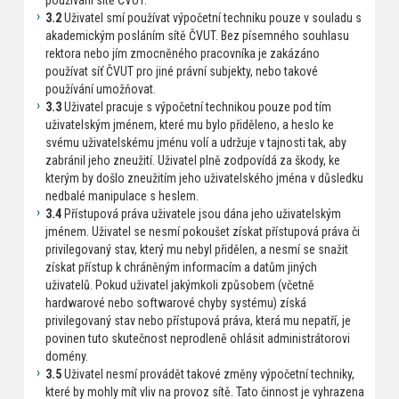
používání sítě ČVUT.
3.2
Uživatel smí používat výpočetní techniku pouze v souladu s
akademickým posláním sítě ČVUT. Bez písemného souhlasu
rektora nebo jím zmocněného pracovníka je zakázáno
používat síť ČVUT pro jiné právní subjekty, nebo takové
používání umožňovat.
3.3
Uživatel pracuje s výpočetní technikou pouze pod tím
uživatelským jménem, které mu bylo přiděleno, a heslo ke
svému uživatelskému jménu volí a udržuje v tajnosti tak, aby
zabránil jeho zneužití. Uživatel plně zodpovídá za škody, ke
kterým by došlo zneužitím jeho uživatelského jména v důsledku
nedbalé manipulace s heslem.
3.4
Přístupová práva uživatele jsou dána jeho uživatelským
jménem. Uživatel se nesmí pokoušet získat přístupová práva či
privilegovaný stav, který mu nebyl přidělen, a nesmí se snažit
získat přístup k chráněným informacím a datům jiných
uživatelů. Pokud uživatel jakýmkoli způsobem (včetně
hardwarové nebo softwarové chyby systému) získá
privilegovaný stav nebo přístupová práva, která mu nepatří, je
povinen tuto skutečnost neprodleně ohlásit administrátorovi
domény.
3.5
Uživatel nesmí provádět takové změny výpočetní techniky,
které by mohly mít vliv na provoz sítě. Tato činnost je vyhrazena