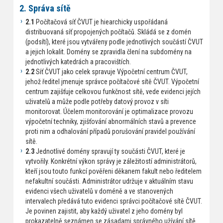
2. Správa sítě
2.1
Počítačová síť ČVUT je hiearchicky uspořádaná
distribuovaná síť propojených počítačů. Skládá se z domén
(podsítí), které jsou vytvářeny podle jednotlivých součástí ČVUT
a jejich lokalit. Domény se zpravidla člení na subdomény na
jednotlivých katedrách a pracovištích.
2.2
Síť ČVUT jako celek spravuje Výpočetní centrum ČVUT,
jehož ředitel jmenuje správce počítačové sítě ČVUT. Výpočetní
centrum zajišťuje celkovou funkčnost sítě, vede evidenci jejích
uživatelů a může podle potřeby datový provoz v síti
monitorovat. Účelem monitorování je optimalizace provozu
výpočetní techniky, zjišťování abnormálních stavů a prevence
proti nim a odhalování případů porušování pravidel používání
sítě.
2.3
Jednotlivé domény spravují ty součásti ČVUT, které je
vytvořily. Konkrétní výkon správy je záležitostí administrátorů,
kteří jsou touto funkcí pověřeni děkanem fakult nebo ředitelem
nefakultní součásti. Administrátor udržuje v aktuálním stavu
evidenci všech uživatelů v doméně a ve stanovených
intervalech předává tuto evidenci správci počítačové sítě ČVUT.
Je povinen zajistit, aby každý uživatel z jeho domény byl
prokazatelně seznámen se zásadami správného užívání sítě