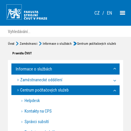
CZ
/
EN
Úvod
Zaměstnanci
Informace o službách
Centrum počítačových služeb
Pravidla ČVUT
Informace o službách
Zaměstnanecké oddělení
Centrum počítačových služeb
Helpdesk
Kontakty na CPS
Správci subsítí