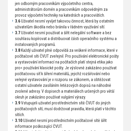
jen odborným pracovníkům výpočetního centra,
administrátorům domén a pracovníkům odpovědným za
provoz výpočetní techniky na katedrách a pracovištích.
3.6
Uživatel nesmí vyvíjet takovou činnost, která by ostatním
uživatelům škodila nebo bránila v řádném využívání sítí.
3.7
Uživatel nesmí používat a šířit nelegální software a bez
souhlasu kopírovat a distribuovat části operačního systému a
instalovaných programů.
3.8
Každý uživatel plně odpovídá za veškeré informace, které v
počítačové síti ČVUT zveřejnil. Pro používání elektronické pošty
a vystavování informací na počítačích platí stejná etika jako
pro< používání klasické pošty. Je výslovně zakázáno používat
počítačovou síť k šíření materiálů, jejichž rozšiřování nebo
veřejné vystavování je v rozporu se zákonem, a obtěžovat
ostatní uživatele zasíláním řetězových dopisů na náhodně
zvolené adresy. V dopisech a materiálech určených pro větší
okruh je zakázáno používat vulgární výrazy.
3.9
Vstupujeli uživatel prostřednictvím sítě ČVUT do jiných
počítačových sítí, musí dodržovat pravidla, která platí v těchto
sítích.
3.10
Uživatel nesmí prostřednictvím počítačové sítě šířit
informace poškozující ČVUT.