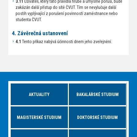
3.11
Uživateli, který tato pravidla hrubě a úmyslně poruší, bude
zakázán další přístup do sítě ČVUT. Tím se nevylučuje další
postih vyplývající z porušení povinností zaměstnance nebo
studenta ČVUT.
4. Závěrečná ustanovení
4.1
Tento příkaz nabývá účinnosti dnem jeho zveřejnění.
AKTUALITY
BAKALÁŘSKÉ STUDIUM
MAGISTERSKÉ STUDIUM
DOKTORSKÉ STUDIUM