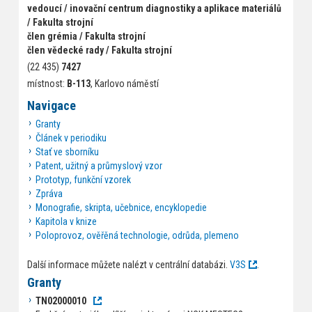
vedoucí / inovační centrum diagnostiky a aplikace materiálů
/ Fakulta strojní
člen grémia / Fakulta strojní
člen vědecké rady / Fakulta strojní
(22 435)
7427
místnost:
B-113
, Karlovo náměstí
Navigace
Granty
Článek v periodiku
Stať ve sborníku
Patent, užitný a průmyslový vzor
Prototyp, funkční vzorek
Zpráva
Monografie, skripta, učebnice, encyklopedie
Kapitola v knize
Poloprovoz, ověřěná technologie, odrůda, plemeno
Další informace můžete nalézt v centrální databázi.
V3S
.
Granty
TN02000010