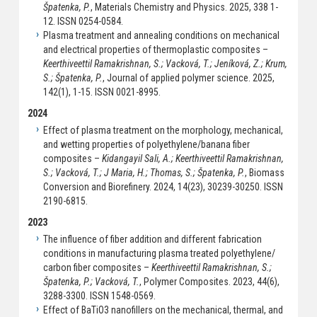
Špatenka, P.
, Materials Chemistry and Physics. 2025, 338 1-
12. ISSN 0254-0584.
Plasma treatment and annealing conditions on mechanical
and electrical properties of thermoplastic composites –
Keerthiveettil Ramakrishnan, S.; Vacková, T.; Jeníková, Z.; Krum,
S.; Špatenka, P.
, Journal of applied polymer science. 2025,
142(1), 1-15. ISSN 0021-8995.
2024
Effect of plasma treatment on the morphology, mechanical,
and wetting properties of polyethylene/banana fiber
composites –
Kidangayil Sali, A.; Keerthiveettil Ramakrishnan,
S.; Vacková, T.; J Maria, H.; Thomas, S.; Špatenka, P.
, Biomass
Conversion and Biorefinery. 2024, 14(23), 30239-30250. ISSN
2190-6815.
2023
The influence of fiber addition and different fabrication
conditions in manufacturing plasma treated polyethylene/
carbon fiber composites –
Keerthiveettil Ramakrishnan, S.;
Špatenka, P.; Vacková, T.
, Polymer Composites. 2023, 44(6),
3288-3300. ISSN 1548-0569.
Effect of BaTiO3 nanofillers on the mechanical, thermal, and