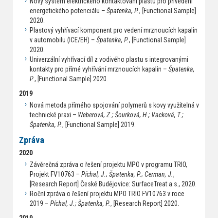
Nový systém elektrického kontaktování plastu pro přivedení
energetického potenciálu –
Špatenka, P.
, [Functional Sample]
2020.
Plastový vyhřívací komponent pro vedení mrznoucích kapalin
v automobilu (ICE/EH) –
Špatenka, P.
, [Functional Sample]
2020.
Univerzální vyhřívací díl z vodivého plastu s integrovanými
kontakty pro přímé vyhřívání mrznoucích kapalin –
Špatenka,
P.
, [Functional Sample] 2020.
2019
Nová metoda přímého spojování polymerů s kovy využitelná v
technické praxi –
Weberová, Z.; Šourková, H.; Vacková, T.;
Špatenka, P.
, [Functional Sample] 2019.
Zpráva
2020
Závěrečná zpráva o řešení projektu MPO v programu TRIO,
Projekt FV10763 –
Píchal, J.; Špatenka, P.; Cerman, J.
,
[Research Report] České Budějovice: SurfaceTreat a.s., 2020.
Roční zpráva o řešení projektu MPO TRIO FV10763 v roce
2019 –
Píchal, J.; Špatenka, P.
, [Research Report] 2020.