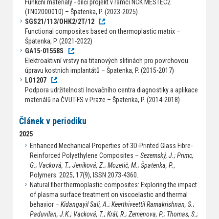
Funkční materiály - dílčí projekt v rámci NCK MESTEC2
(TN02000010) – Špatenka, P. (2023-2025)
SGS21/113/OHK2/2T/12
Functional composites based on thermoplastic matrix –
Špatenka, P. (2021-2022)
GA15-01558S
Elektroaktivní vrstvy na titanových slitinách pro povrchovou
úpravu kostních implantátů – Špatenka, P. (2015-2017)
LO1207
Podpora udržitelnosti Inovačního centra diagnostiky a aplikace
materiálů na ČVUT-FS v Praze – Špatenka, P. (2014-2018)
Článek v periodiku
2025
Enhanced Mechanical Properties of 3D-Printed Glass Fibre-
Reinforced Polyethylene Composites –
Sezemský, J.; Primc,
G.; Vacková, T.; Jeníková, Z.; Mozetič, M.; Špatenka, P.
,
Polymers. 2025, 17(9), ISSN 2073-4360.
Natural fiber thermoplastic composites: Exploring the impact
of plasma surface treatment on viscoelastic and thermal
behavior –
Kidangayil Sali, A.; Keerthiveettil Ramakrishnan, S.;
Paduvilan, J.K.; Vacková, T.; Král, R.; Zemenova, P.; Thomas, S.;