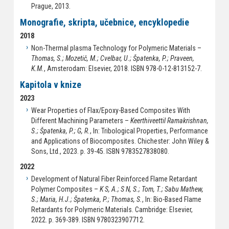
Prague, 2013.
Monografie, skripta, učebnice, encyklopedie
2018
Non-Thermal plasma Technology for Polymeric Materials –
Thomas, S.; Mozetič, M.; Cvelbar, U.; Špatenka, P.; Praveen,
K.M.
, Amsterodam: Elsevier, 2018. ISBN 978-0-12-813152-7.
Kapitola v knize
2023
Wear Properties of Flax/Epoxy-Based Composites With
Different Machining Parameters –
Keerthiveettil Ramakrishnan,
S.; Špatenka, P.; G, R.
, In: Tribological Properties, Performance
and Applications of Biocomposites. Chichester: John Wiley &
Sons, Ltd., 2023. p. 39-45. ISBN 9783527838080.
2022
Development of Natural Fiber Reinforced Flame Retardant
Polymer Composites –
K S, A.; S N, S.; Tom, T.; Sabu Mathew,
S.; Maria, H.J.; Špatenka, P.; Thomas, S.
, In: Bio-Based Flame
Retardants for Polymeric Materials. Cambridge: Elsevier,
2022. p. 369-389. ISBN 9780323907712.