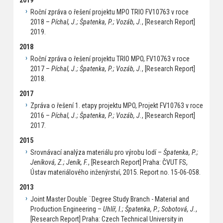
2019
Roční zpráva o řešení projektu MPO TRIO FV10763 v roce
2018 –
Píchal, J.; Špatenka, P.; Vozáb, J.
, [Research Report]
2019.
2018
Roční zpráva o řešení projektu TRIO MPO, FV10763 v roce
2017 –
Píchal, J.; Špatenka, P.; Vozáb, J.
, [Research Report]
2018.
2017
Zpráva o řešení 1. etapy projektu MPO, Projekt FV10763 v roce
2016 –
Píchal, J.; Špatenka, P.; Vozáb, J.
, [Research Report]
2017.
2015
Srovnávací analýza materiálu pro výrobu lodí –
Špatenka, P.;
Jeníková, Z.; Jeník, F.
, [Research Report] Praha: ČVUT FS,
Ústav materiálového inženýrství, 2015. Report no. 15-06-058.
2013
Joint Master Double ¨Degree Study Branch - Material and
Production Engineering –
Uhlíř, I.; Špatenka, P.; Sobotová, J.
,
[Research Report] Praha: Czech Technical University in