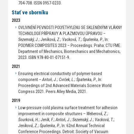
704-708. ISSN 0957-0233.
Stať ve sborníku
2023
OVLIVNĚNÍ PEVNOSTI POLYETHYLENU SE SKLENĚNÝMI VLÁKNY
TECHNOLOGIÍ PŘÍPRAVY A PLAZMOVOU ÚPRAVOU –
Sezemský, J.; Jeníková, Z.; Vacková, T.; Špatenka, P.
, In:
POLYMER COMPOSITES 2023 – Proceedings. Praha: CTU FME.
Department of Mechanics, Biomechanics and Mechatronics,
2023. ISBN 978-80-01-07151-9.
2021
Ensuring electrical conductivity of polymer-based
component –
Antoň, J.; Cvrček, L.; Špatenka, P.
, In:
Proceedings of 2nd Advanced Materials Science World
Congress 2021. Peers Alley Media, 2021.
2019
Low-pressure cold plasma surface treatment for adhesion
improvement in composite structures –
Weberová, Z.;
Šourková, H.; Jeník, F.; Antoň, J.; Sezemský, J.; Vacková, T.;
Jeníková, Z.; Špatenka, P.
, In: 62nd Annual Technical
Conference Proceedings. Detroit: Society of Vacuum