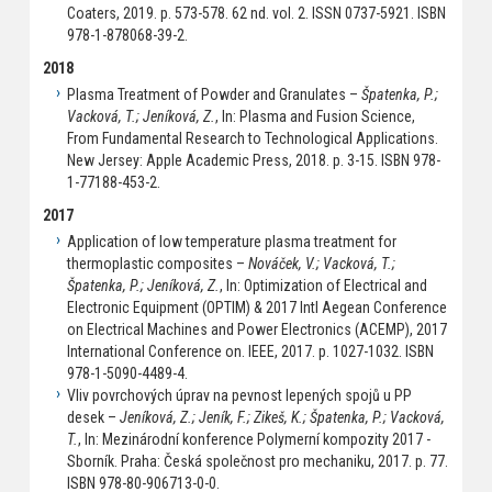
Coaters, 2019. p. 573-578. 62 nd. vol. 2. ISSN 0737-5921. ISBN
978-1-878068-39-2.
2018
Plasma Treatment of Powder and Granulates –
Špatenka, P.;
Vacková, T.; Jeníková, Z.
, In: Plasma and Fusion Science,
From Fundamental Research to Technological Applications.
New Jersey: Apple Academic Press, 2018. p. 3-15. ISBN 978-
1-77188-453-2.
2017
Application of low temperature plasma treatment for
thermoplastic composites –
Nováček, V.; Vacková, T.;
Špatenka, P.; Jeníková, Z.
, In: Optimization of Electrical and
Electronic Equipment (OPTIM) & 2017 Intl Aegean Conference
on Electrical Machines and Power Electronics (ACEMP), 2017
International Conference on. IEEE, 2017. p. 1027-1032. ISBN
978-1-5090-4489-4.
Vliv povrchových úprav na pevnost lepených spojů u PP
desek –
Jeníková, Z.; Jeník, F.; Zikeš, K.; Špatenka, P.; Vacková,
T.
, In: Mezinárodní konference Polymerní kompozity 2017 -
Sborník. Praha: Česká společnost pro mechaniku, 2017. p. 77.
ISBN 978-80-906713-0-0.