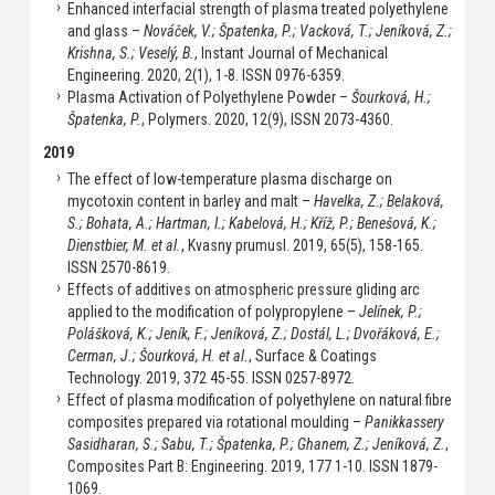
Enhanced interfacial strength of plasma treated polyethylene
and glass –
Nováček, V.; Špatenka, P.; Vacková, T.; Jeníková, Z.;
Krishna, S.; Veselý, B.
, Instant Journal of Mechanical
Engineering. 2020, 2(1), 1-8. ISSN 0976-6359.
Plasma Activation of Polyethylene Powder –
Šourková, H.;
Špatenka, P.
, Polymers. 2020, 12(9), ISSN 2073-4360.
2019
The effect of low-temperature plasma discharge on
mycotoxin content in barley and malt –
Havelka, Z.; Belaková,
S.; Bohata, A.; Hartman, I.; Kabelová, H.; Kříž, P.; Benešová, K.;
Dienstbier, M. et al.
, Kvasny prumusl. 2019, 65(5), 158-165.
ISSN 2570-8619.
Effects of additives on atmospheric pressure gliding arc
applied to the modification of polypropylene –
Jelínek, P.;
Polášková, K.; Jeník, F.; Jeníková, Z.; Dostál, L.; Dvořáková, E.;
Cerman, J.; Šourková, H. et al.
, Surface & Coatings
Technology. 2019, 372 45-55. ISSN 0257-8972.
Effect of plasma modification of polyethylene on natural fibre
composites prepared via rotational moulding –
Panikkassery
Sasidharan, S.; Sabu, T.; Špatenka, P.; Ghanem, Z.; Jeníková, Z.
,
Composites Part B: Engineering. 2019, 177 1-10. ISSN 1879-
1069.