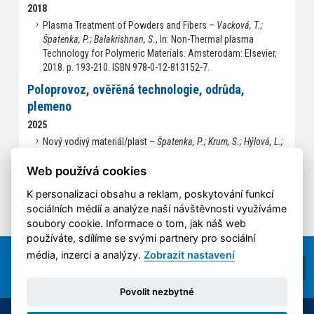
2018
Plasma Treatment of Powders and Fibers –
Vacková, T.;
Špatenka, P.; Balakrishnan, S.
, In: Non-Thermal plasma
Technology for Polymeric Materials. Amsterodam: Elsevier,
2018. p. 193-210. ISBN 978-0-12-813152-7.
Poloprovoz, ověřěná technologie, odrůda,
plemeno
2025
Nový vodivý materiál/plast –
Špatenka, P.; Krum, S.; Hýlová, L.;
Frček, Z.; Pomije, S.
, [Verified Technology] 2025.
Web používá cookies
K personalizaci obsahu a reklam, poskytování funkcí
sociálních médií a analýze naší návštěvnosti využíváme
soubory cookie. Informace o tom, jak náš web
používáte, sdílíme se svými partnery pro sociální
média, inzerci a analýzy.
Zobrazit nastavení
Povolit nezbytné