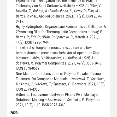
Experimental Investigation into the Influence of Plasma
Technology on Seed Surface Wettability –
Kříž, P.; Olšan, P.;
Havelka, Z.; Bohatá, A.; Balakrishnan, S.; Černý, P.; Filip, M.;
Bartoš, P. et al.
, Applied Sciences. 2021, 11(21), ISSN 2076-
3417.
Highly Hydrophobic Organosilane-Functionalized Cellulose: A
2Promising Filler for Thermoplastic Composites –
Černý, P.;
Bartoš, P.; Kříž, P.; Olšan, P.; Špatenka, P.
, Materials. 2021,
14(8), ISSN 1996-1944.
The effect of long-time moisture exposure and low
temperatures on mechanical behavior of open-hole Cfrp
laminate –
Mára, V.; Michalcová, L.; Kadlec, M.; Krčil, J.;
Špatenka, P.
, Polymer Composites. 2021, 42(7), 3603-3618.
ISSN 1548-0569.
New Method for Optimization of Polymer Powder Plasma
Treatment for Composite Materials –
Weberová, Z.; Šourková,
H.; Antoň, J.; Vacková, T.; Špatenka, P.
, Polymers. 2021, 13(6),
ISSN 2073-4360.
Adhesion Improvement between PE and PA in Multilayer
Rotational Molding –
Sezemský, J.; Špatenka, P.
, Polymers.
2021, 13(3), 1-13. ISSN 2073-4360.
2020