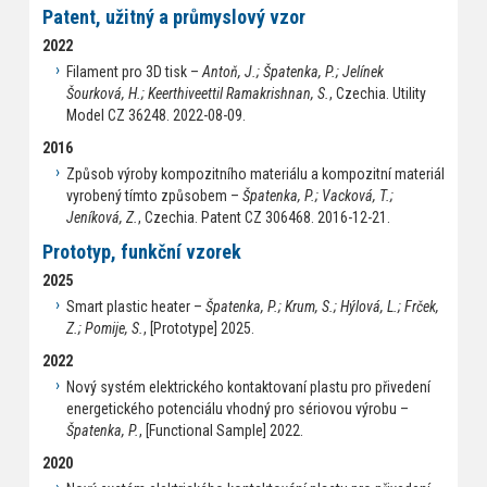
Patent, užitný a průmyslový vzor
2022
Filament pro 3D tisk –
Antoň, J.; Špatenka, P.; Jelínek
Šourková, H.; Keerthiveettil Ramakrishnan, S.
, Czechia. Utility
Model CZ 36248. 2022-08-09.
2016
Způsob výroby kompozitního materiálu a kompozitní materiál
vyrobený tímto způsobem –
Špatenka, P.; Vacková, T.;
Jeníková, Z.
, Czechia. Patent CZ 306468. 2016-12-21.
Prototyp, funkční vzorek
2025
Smart plastic heater –
Špatenka, P.; Krum, S.; Hýlová, L.; Frček,
Z.; Pomije, S.
, [Prototype] 2025.
2022
Nový systém elektrického kontaktovaní plastu pro přivedení
energetického potenciálu vhodný pro sériovou výrobu –
Špatenka, P.
, [Functional Sample] 2022.
2020