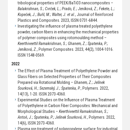
tribological properties of PEEK/BaTiO3 nanocomposites –
Balakrishnan, S.; Cvrček, L.; Prado, E.; Jeníková, Z.; Fekete, L.;
Kopeček, J.; Buřil, M.; Walter, J. et al.
, Journal of Reinforced
Plastics and Composites. 2023, ISSN 0731-6844.
Investigating the influence of plasma treated polyethylene
powder, carbon fibers in enhancing the mechanical properties
of polymer composites using rotomoulding method –
Keerthiveettil Ramakrishnan, S.; Ghanem, Z.; Špatenka, P.;
Jeníková, Z.
, Polymer Composites. 2023, 44(2), 1004-1016.
ISSN 1548-0569.
2022
The Effect of Plasma Treatment of Polyethylene Powder and
Glass Fibers on Selected Properties of Their Composites
Prepared via Rotational Molding –
Ghanem, Z.; Jelínek
Šourková, H.; Sezemský, J.; Špatenka, P.
, Polymers. 2022,
14(13), 1-20. ISSN 2073-4360.
Experimental Studies on the Influence of Plasma Treatment
of Polyethylene in Carbon Fiber Composites: Mechanical and
Morphological Studies –
Keerthiveettil Ramakrishnan, S.;
Antoň, J.; Špatenka, P.; Jelínek Šourková, H.
, Polymers. 2022,
14(6), ISSN 2073-4360.
Plasma pre-treatment of polypropylene surface for industrial