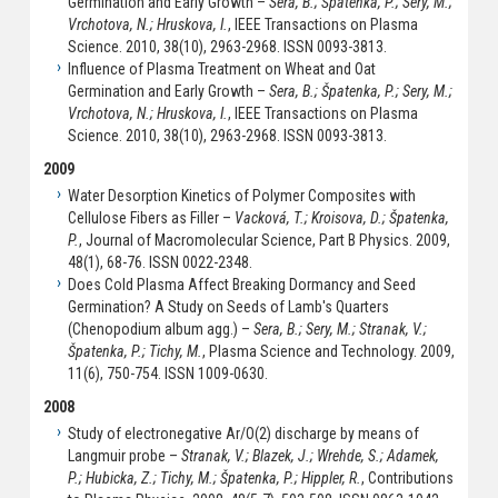
Germination and Early Growth –
Sera, B.; Špatenka, P.; Sery, M.;
Vrchotova, N.; Hruskova, I.
, IEEE Transactions on Plasma
Science. 2010, 38(10), 2963-2968. ISSN 0093-3813.
Influence of Plasma Treatment on Wheat and Oat
Germination and Early Growth –
Sera, B.; Špatenka, P.; Sery, M.;
Vrchotova, N.; Hruskova, I.
, IEEE Transactions on Plasma
Science. 2010, 38(10), 2963-2968. ISSN 0093-3813.
2009
Water Desorption Kinetics of Polymer Composites with
Cellulose Fibers as Filler –
Vacková, T.; Kroisova, D.; Špatenka,
P.
, Journal of Macromolecular Science, Part B Physics. 2009,
48(1), 68-76. ISSN 0022-2348.
Does Cold Plasma Affect Breaking Dormancy and Seed
Germination? A Study on Seeds of Lamb's Quarters
(Chenopodium album agg.) –
Sera, B.; Sery, M.; Stranak, V.;
Špatenka, P.; Tichy, M.
, Plasma Science and Technology. 2009,
11(6), 750-754. ISSN 1009-0630.
2008
Study of electronegative Ar/O(2) discharge by means of
Langmuir probe –
Stranak, V.; Blazek, J.; Wrehde, S.; Adamek,
P.; Hubicka, Z.; Tichy, M.; Špatenka, P.; Hippler, R.
, Contributions