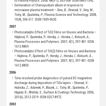
to Plasma Physics. 2008, 48(5-7), 503-508. ISSN 0863-1042.
Germination of Chenopodium album in response to
microwave plasma treatment –
Sera, B.; Stranak, V.; Sery, M.;
Tichy, M.; Špatenka, P.
, Plasma Science and Technology. 2008,
10(4), 506-511. ISSN 1009-0630.
2007
Photocatalytic Effect of TiO2 Films on Viruses and Bacteria –
Hájková, P.; Špatenka, P.; Horsky, J.; Horska, I.; Kolouch, A.
,
Plasma Processes and Polymers. 2007, 4(1), 397-401. ISSN
1612-8869.
Photocatalytic Effect of TiO(2) Films on Viruses and Bacteria
–
Hajkova, P.; Špatenka, P.; Horsky, J.; Horska, I.; Kolouch, A.
,
Plasma Processes and Polymers. 2007, 4(1), 397-401. ISSN
1612-8850.
2006
Time-resolved probe diagnostics of pulsed DC magnetron
discharge during deposition of TiOx layers –
Stranak, V.;
Hubicka, Z.; Adamek, P.; Blazek, J.; Tichy, M.; Špatenka, P.;
Hippler, R.; Wrehde, S.
, Surface & Coatings Technology. 2006,
201(6), 2512-2519. ISSN 0257-8972.
2003