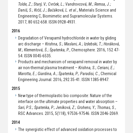
Tolde, Z.; Starý, V.; Cvrček, L.; Vandrovcová, M.; Remsa, J.;
Daniš, S.; Krčil, J.; Bačáková, L. et al.
, Materials Science and
Engineering C, Biomimetic and Supramolecular Systems.
2017, 80 652-658. ISSN 0928-4931.
2016
Degradation of Verapamil hydrochloride in water by gliding
arc discharge –
Krishna, S.; Maslani, A.; Izdebski, T.; Horáková,
M.; Klementová, Š.; Špatenka, P.
, Chemosphere. 2016, 152 47-
54. ISSN 0045-6535.
Products and mechanism of verapamil removal in water by
air non-thermal plasma treatment –
Krishna, S.; Ceriani, E.;
Marotta, E.; Giardina, A.; Špatenka, P.; Paradisi, C.
, Chemical
Engineering Journal. 2016, 292 35-41. ISSN 1385-8947.
2015
New type of thermoplastic bio composite: Nature of the
interface on the ultimate properties and water absorption –
Sari, P.S.; Špatenka, P.; Jeníková, Z.; Grohens, Y.; Thomas, S.
,
RSC Advances. 2015, 5(118), 97536-97546. ISSN 2046-2069.
2014
The synergistic effect of advanced oxidation processes to