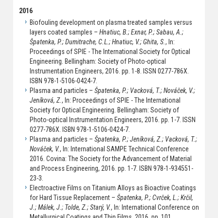
2016
Biofouling development on plasma treated samples versus
layers coated samples –
Hnatiuc, B.; Exnar, P.; Sabau, A.;
Špatenka, P.; Dumitrache, C.L.; Hnatiuc, V.; Ghita, S.
, In:
Proceedings of SPIE - The International Society for Optical
Engineering. Bellingham: Society of Photo-optical
Instrumentation Engineers, 2016. pp. 1-8. ISSN 0277-786X.
ISBN 978-1-5106-0424-7.
Plasma and particles –
Špatenka, P.; Vacková, T.; Nováček, V.;
Jeníková, Z.
, In: Proceedings of SPIE - The International
Society for Optical Engineering. Bellingham: Society of
Photo-optical Instrumentation Engineers, 2016. pp. 1-7. ISSN
0277-786X. ISBN 978-1-5106-0424-7.
Plasma and particles –
Špatenka, P.; Jeníková, Z.; Vacková, T.;
Nováček, V.
, In: International SAMPE Technical Conference
2016. Covina: The Society for the Advancement of Material
and Process Engineering, 2016. pp. 1-7. ISBN 978-1-934551-
23-3.
Electroactive Films on Titanium Alloys as Bioactive Coatings
for Hard Tissue Replacement –
Špatenka, P.; Cvrček, L.; Krčil,
J.; Málek, J.; Tolde, Z.; Starý, V.
, In: International Conference on
Metallurgical Coatings and Thin Films. 2016. pp. 101.