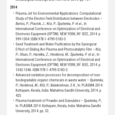
2014
Plasma Jet for Environmental Applications: Computational
Study of the Electric Field Distribution between Electrodes –
Bartos, P.; Ptacnik, J.; Kriz, P.; Špatenka, P. et al.
, In:
International Conference on Optimization of Electrical and
Electronic Equipment (OPTIM). NEW YORK, NY: IEEE, 2014. p.
999-1004. ISBN 978-1-4799-5183-3.
Seed Treatment and Water Purification by the Synergical
Effect of Gliding Arc Plasma and Photocatalytic Film –
Kriz,
P.; Olsan, P.; Havelka, Z.; Horáková, M.; Špatenka, P. et al.
, In:
International Conference on Optimization of Electrical and
Electronic Equipment (OPTIM). NEW YORK, NY: IEEE, 2014. p.
1042-1046. ISBN 978-1-4799-5183-3.
Advanced oxidation processes for decomposition of non-
biodegradable organic chemicals in waste water –
Špatenka,
P.; Horáková, M.; Kříž, P.; Balakrishnan, S.K.
, In: PLASMA 2014.
Kottayam, Kerala, India: Mahatma Gandhi University, 2014. p.
425.
Plasma treatment of Powder and Granulates –
Špatenka, P.
,
In: PLASMA 2014. Kottayam, Kerala, India: Mahatma Gandhi
University, 2014. pp. 32.