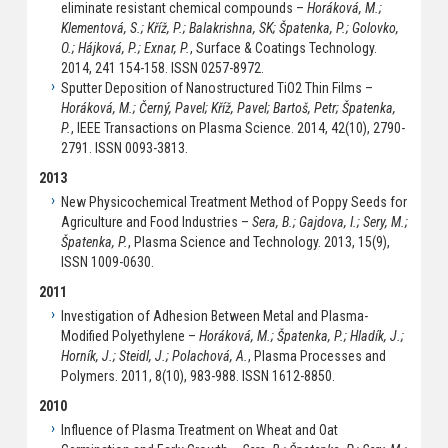
eliminate resistant chemical compounds –
Horáková, M.;
Klementová, S.; Kříž, P.; Balakrishna, SK; Špatenka, P.; Golovko,
O.; Hájková, P.; Exnar, P.
, Surface & Coatings Technology.
2014, 241 154-158. ISSN 0257-8972.
Sputter Deposition of Nanostructured TiO2 Thin Films –
Horáková, M.; Černý, Pavel; Kříž, Pavel; Bartoš, Petr; Špatenka,
P.
, IEEE Transactions on Plasma Science. 2014, 42(10), 2790-
2791. ISSN 0093-3813.
2013
New Physicochemical Treatment Method of Poppy Seeds for
Agriculture and Food Industries –
Sera, B.; Gajdova, I.; Sery, M.;
Špatenka, P.
, Plasma Science and Technology. 2013, 15(9),
ISSN 1009-0630.
2011
Investigation of Adhesion Between Metal and Plasma-
Modified Polyethylene –
Horáková, M.; Špatenka, P.; Hladík, J.;
Horník, J.; Steidl, J.; Polachová, A.
, Plasma Processes and
Polymers. 2011, 8(10), 983-988. ISSN 1612-8850.
2010
Influence of Plasma Treatment on Wheat and Oat