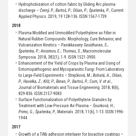
Hydrophobization of cotton fabric by Gliding Arc plasma
discharge –
Černý, P.; Bartoš, P.; Olšan, P.; Špatenka, P.
, Current
Applied Physics. 2019, 19 128-136. ISSN 1567-1739.
2018
Plasma Modified and Unmodified Polyethylene as Filler in
Natural Rubber Compounds: Morphology, Cure Behavior, and
Vulcanization Kinetics –
Panikkassery Sasidharan, S.;
Špatenka, P.; Anisimov, E.; Thomas, S.
, Macromolecular
Symposia. 2018, 382(1), 1-9. ISSN 1521-3900.
Enhancement of the Yield of Crops by Plasma and Using of
Entomopathogenic and Mycoparasitic Fungi: From Laboratory
to Large-Field Experiments –
Strejčková, M.; Bohatá, A.; Olšan,
P.; Havelka, Z.; Kříž, P.; Beran, P.; Bartoš, P.; Curn, V. et al.
,
Journal of Biomaterials and Tissue Engineering. 2018, 8(6),
829-836. ISSN 2157-9083.
Surface Functionalization of Polyethylene Granules by
Treatment with Low-Pressure Air Plasma –
Šourková, H.;
Primc, G.; Špatenka, P.
, Materials. 2018, 11(6), 1-13. ISSN 1996-
1944.
2017
Growth of a TiNb adhesion interlayer for bioactive coatings –