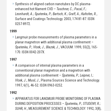
Synthesis of aligned carbon nanotubes by DC plasma-
enhanced hot filament CVD –
Taschner, C.; Pacal, F.;
Leonhardt, A.; Špatenka, P.; Bartsch, K.; Graff, A.; Kaltofen, R.
,
Surface and Coatings Technology. 2003, 174 81-87. ISSN
0257-8972.
1999
Langmuir probe measurements of plasma parameters in a
planar magnetron with additional plasma confinement –
Špatenka, P.; Vlcek, J.; Blazek, J.
, VACUUM. 1999, 55(2), 165-
170. ISSN 0042-207X.
1997
A comparison of internal plasma parameters in a
conventional planar magnetron and a magnetron with
additional plasma confinement –
Špatenka, P.; Leipner, I.;
Vlcek, J.; Musil, J.
, Plasma Sources Science and Technology.
1997, 6(1), 46-52. ISSN 0963-0252.
1992
APPARATUS FOR LANGMUIR PROBE MONITORING OF PLASMA
DURING DEPOSITION PROCESSES –
Špatenka, P.; STUDENY, R.;
SUHR, H.
, MEASUREMENT SCIENCE & TECHNOLOGY. 1992, 3(8),