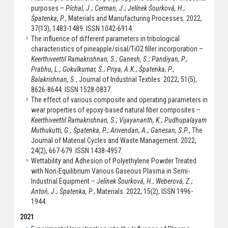
purposes –
Píchal, J.; Cerman, J.; Jelínek Šourková, H.;
Špatenka, P.
, Materials and Manufacturing Processes. 2022,
37(13), 1483-1489. ISSN 1042-6914.
The influence of different parameters in tribological
characteristics of pineapple/sisal/TiO2 filler incorporation –
Keerthiveettil Ramakrishnan, S.; Ganesh, S.; Pandiyan, P.;
Prabhu, L.; Gokulkumar, S.; Priya, A.K.; Špatenka, P.;
Balakrishnan, S.
, Journal of Industrial Textiles. 2022, 51(5),
8626-8644. ISSN 1528-0837.
The effect of various composite and operating parameters in
wear properties of epoxy-based natural fiber composites –
Keerthiveettil Ramakrishnan, S.; Vijayananth, K.; Pudhupalayam
Muthukutti, G.; Špatenka, P.; Arivendan, A.; Ganesan, S.P.
, The
Journal of Material Cycles and Waste Management. 2022,
24(2), 667-679. ISSN 1438-4957.
Wettability and Adhesion of Polyethylene Powder Treated
with Non-Equilibrium Various Gaseous Plasma in Semi-
Industrial Equipment –
Jelínek Šourková, H.; Weberová, Z.;
Antoň, J.; Špatenka, P.
, Materials. 2022, 15(2), ISSN 1996-
1944.
2021