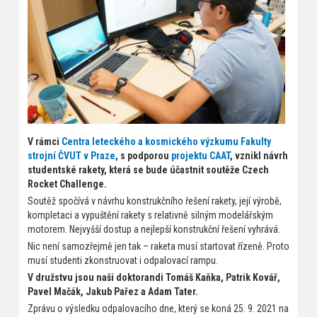
V rámci
Centra leteckého a kosmického výzkumu Fakulty
strojní ČVUT v Praze
, s podporou
projektu CAAT
, vznikl návrh
studentské rakety, která se bude účastnit soutěže Czech
Rocket Challenge.
Soutěž spočívá v návrhu konstrukčního řešení rakety, její výrobě,
kompletaci a vypuštění rakety s relativně silným modelářským
motorem. Nejvyšší dostup a nejlepší konstrukční řešení vyhrává.
Nic není samozřejmě jen tak – raketa musí startovat řízeně. Proto
musí studenti zkonstruovat i odpalovací rampu.
V družstvu jsou naši doktorandi Tomáš Kaňka, Patrik Kovář,
Pavel Mačák, Jakub Pařez a Adam Tater.
Zprávu o výsledku odpalovacího dne, který se koná 25. 9. 2021 na