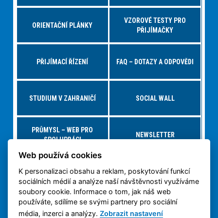
VZOROVÉ TESTY PRO
ORIENTAČNÍ PLÁNKY
PŘIJÍMAČKY
PŘIJÍMACÍ ŘÍZENÍ
FAQ – DOTAZY A ODPOVĚDI
STUDIUM V ZAHRANIČÍ
SOCIAL WALL
PRŮMYSL – WEB PRO
NEWSLETTER
SPOLUPRÁCI
Web používá cookies
K personalizaci obsahu a reklam, poskytování funkcí
NABÍDKY PRÁCE – JOBS FS
VIRTUÁLNÍ PROHLÍDKA
sociálních médií a analýze naší návštěvnosti využíváme
soubory cookie. Informace o tom, jak náš web
používáte, sdílíme se svými partnery pro sociální
OCHRANA OSOBNÍCH
3D TISK NA ČVUT
ÚDAJŮ
média, inzerci a analýzy.
Zobrazit nastavení