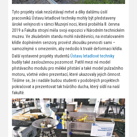
Tyto projekty však nezůstávají mrtvé a díky dalšímu úsilí
pracovníků Ústavu letadlové techniky mohly být představeny
široké veřejnosti v rámci Muzejní noci, která proběhla 8. června
2019 a Fakulta strojní měla svoji expozici v Národním technickém
muzeu. Ve zkušebním standu mohli návštěvníci, na instalovaném
křídle doplněném senzory, provést zkoušku pevnosti sami –
samozřejmě s omezením, aby nedošlo k trvalé deformaci křídla.
Další vystavené projekty studentů
Ústavu letadlové techniky
budily také zaslouženou pozornost. Patřil mezi ně model
přistávacího modulu pro měkké přistání a také model pulzačního
motoru, včetně video prezentací, které ukazovaly jejich činnost.
Těšíme se, že i nadále budou studenti v podobných projektech
pokračovat a prezentovat tak tvůrčího ducha, který sídlí na naší
fakultě.