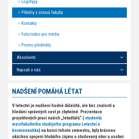
Logotypy
Příběhy z ústavů fakulty
Kontakty
Foto/video pro média
Promo předměty
Absolventi
Napsali o nás
NADŠENÍ POMÁHÁ LÉTAT
V letectví je nadšení hodně důležité, ale bez znalostí a
hledání správných cest je zbytečné. Prezentace
projektových prací našich „letadlářů“ (
studentů
mezifakultního studijního programu Letectví a
kosmonautika
) na konci tohoto semestru, byly krásnou
ukázkou spojení hlubšího zájmu o studovaný obor a osobní