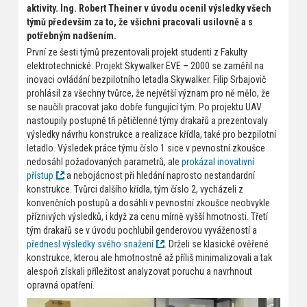
aktivity. Ing. Robert Theiner v úvodu ocenil výsledky všech
týmů především za to, že všichni pracovali usilovně a s
potřebným nadšením.
První ze šesti týmů prezentovali projekt studenti z Fakulty
elektrotechnické. Projekt Skywalker EVE – 2000 se zaměřil na
inovaci ovládání bezpilotního letadla Skywalker. Filip Srbajovič
prohlásil za všechny tvůrce, že největší význam pro ně mělo, že
se naučili pracovat jako dobře fungující tým. Po projektu UAV
nastoupily postupně tři pětičlenné týmy drakařů a prezentovaly
výsledky návrhu konstrukce a realizace křídla, také pro bezpilotní
letadlo. Výsledek práce týmu číslo 1 sice v pevnostní zkoušce
nedosáhl požadovaných parametrů, ale
prokázal inovativní
přístup
a nebojácnost při hledání naprosto nestandardní
konstrukce. Tvůrci dalšího křídla, tým číslo 2, vycházeli z
konvenčních postupů a dosáhli v pevnostní zkoušce neobvykle
příznivých výsledků, i když za cenu mírně vyšší hmotnosti. Třetí
tým drakařů se v úvodu pochlubil genderovou vyvážeností a
přednesl výsledky svého snažení
. Drželi se klasické ověřené
konstrukce, kterou ale hmotnostně až příliš minimalizovali a tak
alespoň získali příležitost analyzovat poruchu a navrhnout
opravná opatření.