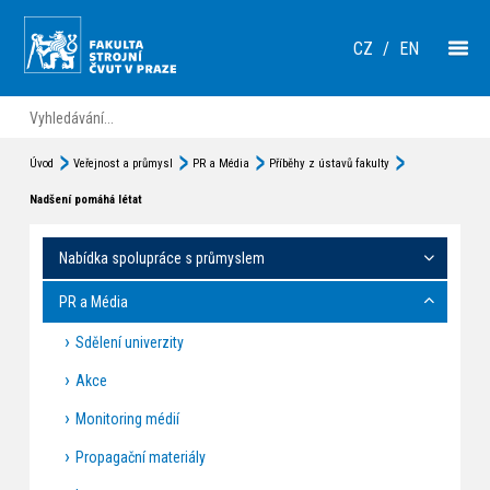
CZ
/
EN
Úvod
Veřejnost a průmysl
PR a Média
Příběhy z ústavů fakulty
Nadšení pomáhá létat
Nabídka spolupráce s průmyslem
PR a Média
Sdělení univerzity
Akce
Monitoring médií
Propagační materiály