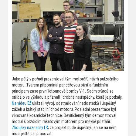
Jako pátý v pořadí prezentoval tým motorářů návrh pulzačního
motoru. Tvarem připomínal pancéřovou pěst a funkčním
principem zase první letounové bomby V-1. Sedm tvůrců se
střídalo ve výkladu a přiznali i drobné neúspěchy, které je potkaly.
Na videu
ukázali vývoj, odstraňování nedostatků i úspěšný
zážeh a krátký stabilní chod motoru. Poslední prezentace byl
věnovaná kosmické technice. Devítičlenný tým demonstroval
modul s brzdícím raketovým motorem pro měkké přistání.
Zkoušky naznačily
, že projekt bude úspěšný, jen se na něm
musí ještě dál pracovat.