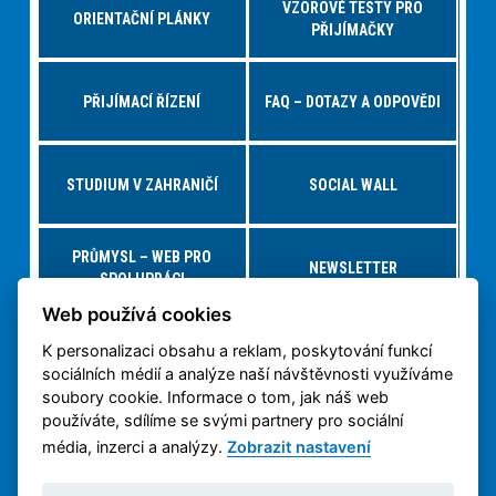
VZOROVÉ TESTY PRO
ORIENTAČNÍ PLÁNKY
PŘIJÍMAČKY
PŘIJÍMACÍ ŘÍZENÍ
FAQ – DOTAZY A ODPOVĚDI
STUDIUM V ZAHRANIČÍ
SOCIAL WALL
PRŮMYSL – WEB PRO
NEWSLETTER
SPOLUPRÁCI
Web používá cookies
K personalizaci obsahu a reklam, poskytování funkcí
NABÍDKY PRÁCE – JOBS FS
VIRTUÁLNÍ PROHLÍDKA
sociálních médií a analýze naší návštěvnosti využíváme
soubory cookie. Informace o tom, jak náš web
používáte, sdílíme se svými partnery pro sociální
OCHRANA OSOBNÍCH
3D TISK NA ČVUT
ÚDAJŮ
média, inzerci a analýzy.
Zobrazit nastavení