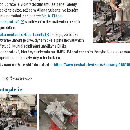
polupráce je vidět v dokumentu ze série Talenty
eské televize, režiséra Allana Šuberta, ve kterém
sme pomáhali designerce
Mg.A. Elišce
onsportové
s odléváním dekorativních prvků k
ejím dílům.
okumentární cyklus Talenty
ukazuje, že české
ýtvarné umění je živé, dynamické a plné inovativních
řístupů. Multidisciplinární umělkyně Eliška
onsportová, která vystudovala na UMPRUM pod vedením Ronyho Plesla, se věnu
xperimentálním výtvarným technikám.
áznam můžete shlédnout zde:
https://www.ceskatelevize.cz/porady/1551
oto © Česká televize
otogalerie