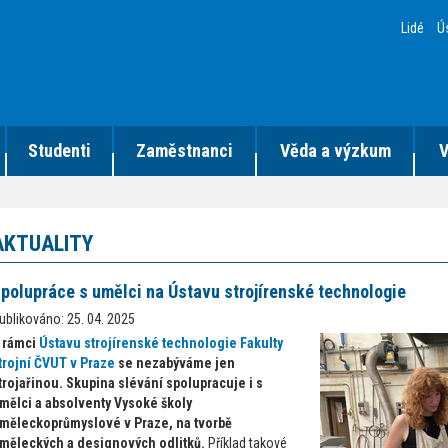
Lidé
Ú
Studenti
Zaměstnanci
Věda a výzkum
V
AKTUALITY
polupráce s umělci na Ústavu strojírenské technologie
ublikováno: 25. 04. 2025
 rámci
Ústavu strojírenské technologie Fakulty
trojní ČVUT v Praze
se nezabýváme jen
trojařinou. Skupina slévání spolupracuje i s
mělci a absolventy Vysoké školy
měleckoprůmyslové v Praze, na tvorbě
měleckých a designových odlitků.
Příklad takové