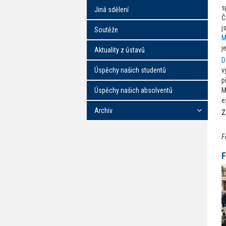
s
Jiná sdělení
Č
j
Soutěže
M
j
Aktuality z ústavů
D
Úspěchy našich studentů
v
p
Úspěchy našich absolventů
M
e
Archiv
Z
F
F