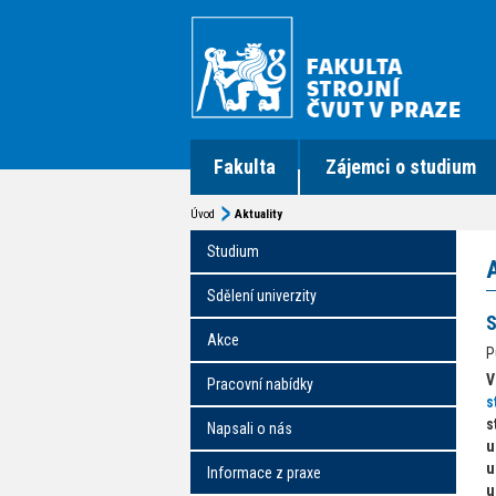
Fakulta
Zájemci o studium
Úvod
Aktuality
Studium
Sdělení univerzity
S
Akce
P
V
Pracovní nabídky
s
s
Napsali o nás
u
u
Informace z praxe
u