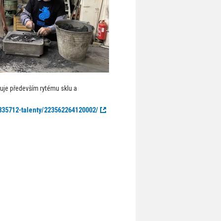
je především rytému sklu a
5835712-talenty/223562264120002/