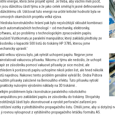
nitřní energie, která žene projekt vpřed. Je třeba, aby všichni měli pocit,
e jsou důležitou částí týmu a že jako celek směřují k jasně definovanému
 důležitému cíli. Udržovat tuto energii na určité kritické hodnotě byla ve
lomových okamžicích projektu velká výzva.
 hlediska konstrukčního řešení pak bylo nejsložitější skloubit kombinaci
šech automatizačních technologií – od mechaniky, elektroniky,
oftwaru, až po problémy s technologickým zpracováním papíru.
oučástí Vizitkomatu je paralelní manipulátor, který zakládá předtisky ze
ásobníku o kapacitě 500 listů do tiskárny HP 3785, kterou jsme
echanicky upravili.'
alší velkou výzvou bylo, jak vyřešit uchopení papíru. Nejprve jsme
ainstalovali vakuovou přísavku. Nikomu z týmu ale nedošlo, že uchopit
apír ze zásobníku pomocí vakuové přísavky je sice možné, ale
zhledem k poréznosti papíru uchopíme nikoli jeden list, ale hned několik
istů najednou. Nakonec tento problém geniálně vyřešil Bc. Ondra Pištora
yužitím přísavky založené na Bernoulliho efektu. Tuto přísavku vytiskl
 prakticky nulovými výrobními náklady na 3D tiskárně…
elkým problémem byla i konstrukce paralelního robotického
anipulátoru pro zakládání papíru ze zásobníku do tiskárny. Strojařsky
eobtížnější částí bylo zkonstruovat a vyrobit perforační zařízení pro
ystřižení vizitky z předtištěného propagačního listu. Chtěli jsme, aby si dotyčný 
i ji rovnou vyloupnout z vytištěného propagačního letáčku formátu A5.