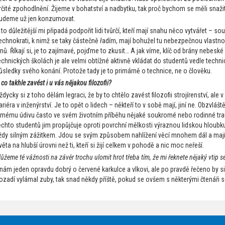
rčité zpohodlnění. Žijeme v bohatství a nadbytku, tak proč bychom se měli snaži
udeme už jen konzumovat.
 to důležitější mi připadá podpořit lidi tvůrčí, kteří mají snahu něco vytvářet – 
echnokrati, k nimž se taky částečně řadím, mají bohužel tu nebezpečnou vlastn
inů. Říkají si, je to zajímavé, pojďme to zkusit… A jak víme, klíč od brány nebes
echnických školách je ale velmi obtížné aktivně vkládat do studentů vedle tech
ůsledky svého konání. Protože tady je to primárně o technice, ne o člověku.
 co takhle zavést i u vás nějakou filozofii?
ždycky si z toho dělám legraci, že by to chtělo zavést filozofii strojírenství, ale
ariéra v inženýrství. Je to opět o lidech – někteří to v sobě mají, jiní ne. Obzvláš
 mému údivu často ve svém životním příběhu nějaké soukromé nebo rodinné trauma
ěchto studentů jim propůjčuje oproti povrchní mělkosti výraznou lidskou hloubk
ždy silným zážitkem. Jdou se svým způsobem nahlížení věcí mnohem dál a mají
věta na hlubší úrovni než ti, kteří si žijí celkem v pohodě a nic moc neřeší.
ůžeme té vážnosti na závěr trochu ulomit hrot třeba tím, že mi řeknete nějaký vtip 
nám jeden opravdu dobrý o červené karkulce a vlkovi, ale po pravdě řečeno by s
ozadí vylámal zuby, tak snad někdy příště, pokud se ovšem s některými čtenáři 