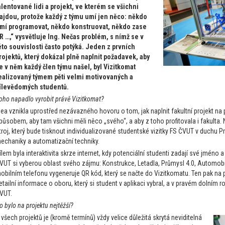
alentované lidi a projekt, ve kterém se všichni
ajdou, protože každý z týmu umí jen něco: někdo
mí programovat, někdo konstruovat, někdo zase
R …,“ vysvětluje Ing. Nečas problém, s nímž se v
éto souvislosti často potýká. Jeden z prvních
rojektů, který dokázal plně naplnit požadavek, aby
e v něm každý člen týmu našel, byl Vizitkomat
ealizovaný týmem pěti velmi motivovaných a
ílevědomých studentů.
oho napadlo vyrobit právě Vizitkomat?
dea vznikla uprostřed nezávazného hovoru o tom, jak naplnit fakultní projekt n
působem, aby tam všichni měli něco „svého“, a aby z toho profitovala i fakulta
troj, který bude tisknout individualizované studentské vizitky FS ČVUT v duchu 
echaniky a automatizační techniky.
ílem byla interaktivita skrze internet, kdy potenciální studenti zadají své jméno a
VUT si vyberou oblast svého zájmu: Konstrukce, Letadla, Průmysl 4.0, Automob
obilním telefonu vygeneruje QR kód, který se načte do Vizitkomatu. Ten pak na 
etailní informace o oboru, který si student v aplikaci vybral, a v pravém dolním r
VUT.
o bylo na projektu nejtěžší?
 všech projektů je (kromě termínů) vždy velice důležitá skrytá neviditelná