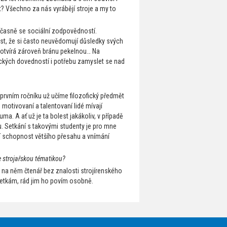
t? Všechno za nás vyrábějí stroje a my to
současně se sociální zodpovědností.
ost, že si často neuvědomují důsledky svých
ké otvírá zároveň bránu pekelnou… Na
nických dovedností i potřebu zamyslet se nad
 v prvním ročníku už učíme filozofický předmět
tě motivovaní a talentovaní lidé mívají
. A ať už je ta bolest jakákoliv, v případě
u. Setkání s takovými studenty je pro mne
 schopnost většího přesahu a vnímání
se strojařskou tématikou?
i na něm čtenář bez znalosti strojírenského
setkám, rád jim ho povím osobně.