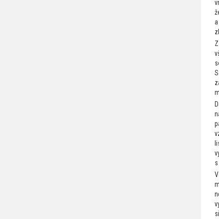
v
ž
a
z
Z
v
s
S
z
m
D
n
p
v
l
v
s
V
m
n
v
s