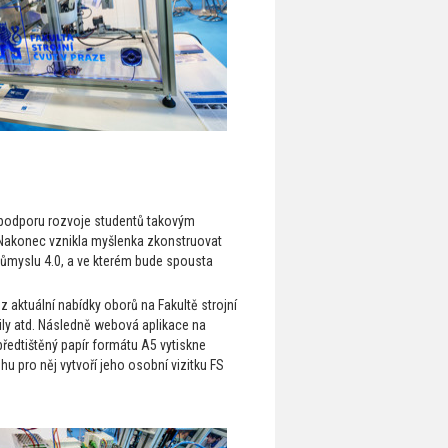
a podporu rozvoje studentů takovým
. Nakonec vznikla myšlenka zkonstruovat
Průmyslu 4.0, a ve kterém bude spousta
 z aktuální nabídky oborů na Fakultě strojní
ily atd. Následně webová aplikace na
předtištěný papír formátu A5 vytiskne
ohu pro něj vytvoří jeho osobní vizitku FS