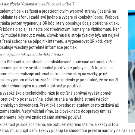
ak ale člověk Vizitkomatu zadá, co má udělat?
tudent přijde k zařízení a prostřednictvím webové stránky (ideálně na
obilním telefonu) zadá své jméno a vybere si konkrétní obor. Webová
tránka potom vygeneruje QR kód, který obsahuje údaje potřebné k tisku.
R kód na displeji se načte prostřednictvím kamery na Vizitkomatu. Není
edy možné tisknout z webu, člověk musí u stroje fyzicky být, mít nějaké
ařízení schopné se připojit k internetu, a vygenerovat QR kód, který
bsahuje všechny potřebné informace pro tisk.
ení to jenom taková studentská hříčka?
e to PR hračka, ale obsahuje sofistikované současné automatizační
echnologie, které se standardně používají v průmyslu. A to, jestli se
omocí nich realizuje automat na kolu nebo stroj na vizitky, je už
rakticky jenom otázkou zadání. Pro studenty je podstatné, že se naučí
ěmto technologiím rozumět a aktivně je používat.
a vysoké škole technického rázu je obtížné správně vyvážit poměr
eoretického poznávání na jedné straně a na druhé straně tvrdých
echnických dovedností. Praktické dovednosti student často získává až
 zaměstnání. Vždyť všichni víme, že člověk něco doopravdy umí až
 momentě, kdy své znalosti sám aktivně používá.
kušenost je sice sdělitelná, ale bohužel nepřenositelná, a každý si tou
estou musí projít sám. Takový přístup ke studentům je velmi náročný na čas a p