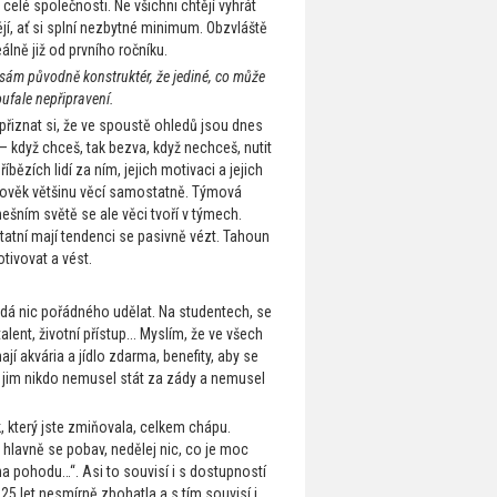
v celé společnosti. Ne všichni chtějí vyhrát
tějí, ať si splní nezbytné minimum. Obzvláště
lně již od prvního ročníku.
 sám původně konstruktér, že jediné, co může
zoufale nepřipravení.
a přiznat si, že ve spoustě ohledů jsou dnes
i – když chceš, tak bezva, když nechceš, nutit
bězích lidí za ním, jejich motivaci a jejich
 člověk většinu věcí samostatně. Týmová
ešním světě se ale věci tvoří v týmech.
tatní mají tendenci se pasivně vézt. Tahoun
tivovat a vést.
e nedá nic pořádného udělat. Na studentech, se
lent, životní přístup... Myslím, že ve všech
jí akvária a jídlo zdarma, benefity, aby se
 jim nikdo nemusel stát za zády a nemusel
k, který jste zmiňovala, celkem chápu.
 hlavně se pobav, nedělej nic, co je moc
na pohodu…“. Asi to souvisí i s dostupností
25 let nesmírně zbohatla a s tím souvisí i