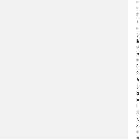
n
m
m
V
o
J
l
t
v
p
P
o
T
J
k
f
t
ř
A
S
n
v