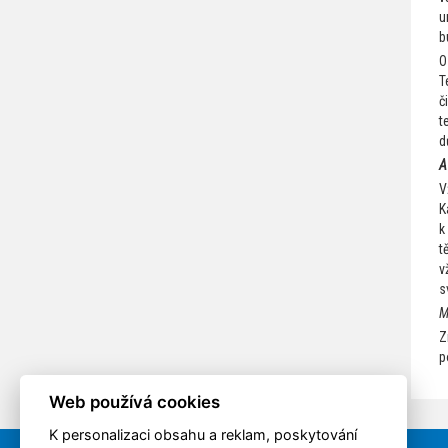
u
b
O
T
č
t
d
A
V
K
k
t
v
s
M
Z
p
Web používá cookies
K personalizaci obsahu a reklam, poskytování