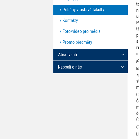
t
Příběhy z ústavů fakulty
n
u
Kontakty
P
t
Foto/video pro média
p
s
Promo předměty
r
c
Absolventi
K
Napsali o nás
I
z
s
m
C
Č
m
d
Č
C
U