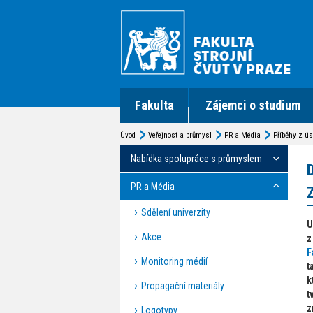
Fakulta
Zájemci o studium
Úvod
Veřejnost a průmysl
PR a Média
Příběhy z ús
Nabídka spolupráce s průmyslem
PR a Média
Sdělení univerzity
U
Akce
F
Monitoring médií
t
k
Propagační materiály
t
z
Logotypy