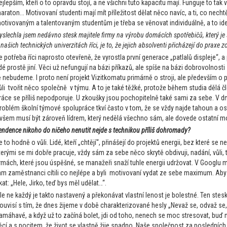
ejlepším, kteří o to opravdu stojí, a ne všichni tuto kapacitu mají. Funguje to tak 
araton... Motivovaní studenti mají mít příležitost dělat něco navíc, a ti, co nech
otivovaným a talentovaným studentům je třeba se věnovat individuálně, a to ideá
yslechla jsem nedávno stesk majitele firmy na výrobu domácích spotřebičů, který je
 našich technických univerzitách říci, je to, že jejich absolventi přicházejí do praxe 
e potřeba říci naprosto otevřeně, že vyrostla první generace „patlalů displeje“, 
idé prostě jiní. Věci už nefungují na bázi příkazů, ale spíše na bázi dobrovolnost
ě nebudeme. I proto není projekt Vizitkomatu primárně o stroji, ale především o pří
ůli tvořit něco společně v týmu. A to je také těžké, protože během studia dělá
ráce se příliš nepodporuje. U zkoušky jsou pochopitelně také sami za sebe. V dn
roblém školní týmové spolupráce tkví často v tom, že se vždy najde tahoun a os
všem musí být zároveň lídrem, který nedělá všechno sám, ale dovede ostatní mo
endence nikoho do ničeho nenutit nejde s technikou příliš dohromady?
e to hodně o vůli. Lidé, kteří „chtějí“, přinášejí do projektů energii, bez které s
terými se mi dobře pracuje, vždy sám za sebe něco skrytě obdivuji, nadání, vůli, ta
irmách, které jsou úspěšné, se manažeři snaží tuhle energii udržovat. V Googlu ma
am zaměstnanci cítili co nejlépe a byli motivovaní vydat ze sebe maximum. Aby
íkat: „Hele, Jirko, teď bys měl udělat…“.
le ne každý je takto nastavený a překonávat vlastní lenost je bolestné. Ten stes
ouvisí s tím, že dnes žijeme v době charakterizované hesly „Nevaž se, odvaž se,
amáhavé, a když už to začíná bolet, jdi od toho, nenech se moc stresovat, buď 
ěcí a s pocitem, že život se vlastně žije snadno. Naše společnost za posledních 