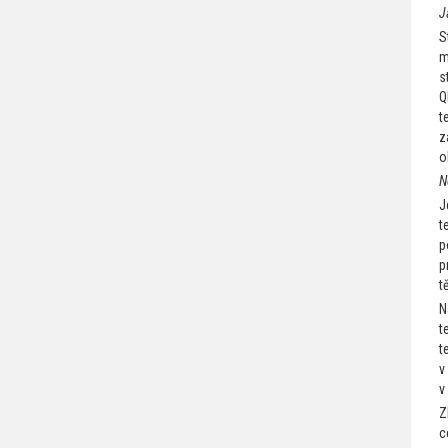
J
S
m
s
Q
t
z
o
N
J
t
p
p
t
N
t
t
v
v
Z
c