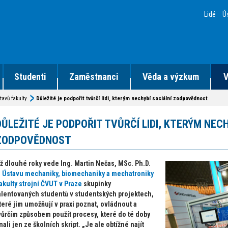
Lidé
Ú
Studenti
Zaměstnanci
Věda a výzkum
V
tavů fakulty
Důležité je podpořit tvůrčí lidi, kterým nechybí sociální zodpovědnost
DŮLEŽITÉ JE PODPOŘIT TVŮRČÍ LIDI, KTERÝM NECH
ZODPOVĚDNOST
ž dlouhé roky vede Ing. Martin Nečas, MSc. Ph.D.
z
Ústavu mechaniky, biomechaniky a mechatroniky
akulty strojní ČVUT v Praze
skupinky
alentovaných studentů v studentských projektech,
teré jim umožňují v praxi poznat, ovládnout a
vůrčím způsobem použít procesy, které do té doby
nali jen ze školních skript. „Je ale obtížné najít