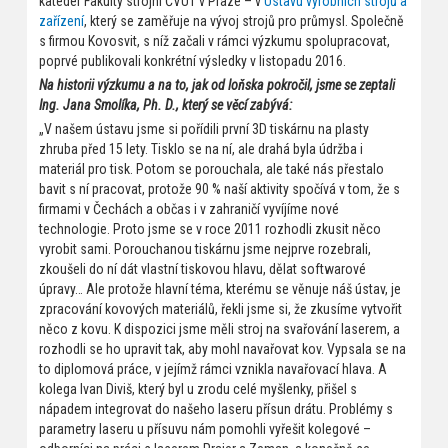
kateder Fakulty strojní ČVUT v Praze – v
Ústavu výrobních strojů a
zařízení
, který se zaměřuje na vývoj strojů pro průmysl. Společně
s firmou Kovosvit, s níž začali v rámci výzkumu spolupracovat,
poprvé publikovali konkrétní výsledky v listopadu 2016.
Na historii výzkumu a na to, jak od loňska pokročil, jsme se zeptali
Ing. Jana Smolíka, Ph. D., který se věcí zabývá:
„V našem ústavu jsme si pořídili první 3D tiskárnu na plasty
zhruba před 15 lety. Tisklo se na ní, ale drahá byla údržba i
materiál pro tisk. Potom se porouchala, ale také nás přestalo
bavit s ní pracovat, protože 90 % naší aktivity spočívá v tom, že s
firmami v Čechách a občas i v zahraničí vyvíjíme nové
technologie. Proto jsme se v roce 2011 rozhodli zkusit něco
vyrobit sami. Porouchanou tiskárnu jsme nejprve rozebrali,
zkoušeli do ní dát vlastní tiskovou hlavu, dělat softwarové
úpravy… Ale protože hlavní téma, kterému se věnuje náš ústav, je
zpracování kovových materiálů, řekli jsme si, že zkusíme vytvořit
něco z kovu. K dispozici jsme měli stroj na svařování laserem, a
rozhodli se ho upravit tak, aby mohl navařovat kov. Vypsala se na
to diplomová práce, v jejímž rámci vznikla navařovací hlava. A
kolega Ivan Diviš, který byl u zrodu celé myšlenky, přišel s
nápadem integrovat do našeho laseru přísun drátu. Problémy s
parametry laseru u přísuvu nám pomohli vyřešit kolegové –