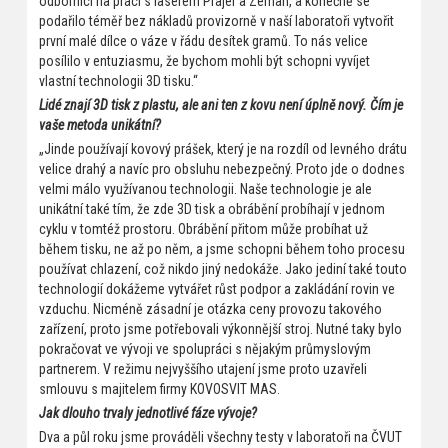
odborníci na práci s laserem Prajer a Zeman, a konečně se
podařilo téměř bez nákladů provizorně v naší laboratoři vytvořit
první malé dílce o váze v řádu desítek gramů. To nás velice
posílilo v entuziasmu, že bychom mohli být schopni vyvíjet
vlastní technologii 3D tisku.“
Lidé znají 3D tisk z plastu, ale ani ten z kovu není úplně nový. Čím je
vaše metoda unikátní?
„Jinde používají kovový prášek, který je na rozdíl od levného drátu
velice drahý a navíc pro obsluhu nebezpečný. Proto jde o dodnes
velmi málo využívanou technologii. Naše technologie je ale
unikátní také tím, že zde 3D tisk a obrábění probíhají v jednom
cyklu v tomtéž prostoru. Obrábění přitom může probíhat už
během tisku, ne až po něm, a jsme schopni během toho procesu
používat chlazení, což nikdo jiný nedokáže. Jako jediní také touto
technologií dokážeme vytvářet růst podpor a zakládání rovin ve
vzduchu. Nicméně zásadní je otázka ceny provozu takového
zařízení, proto jsme potřebovali výkonnější stroj. Nutné taky bylo
pokračovat ve vývoji ve spolupráci s nějakým průmyslovým
partnerem. V režimu nejvyššího utajení jsme proto uzavřeli
smlouvu s majitelem firmy KOVOSVIT MAS.
Jak dlouho trvaly jednotlivé fáze vývoje?
Dva a půl roku jsme prováděli všechny testy v laboratoři na ČVUT