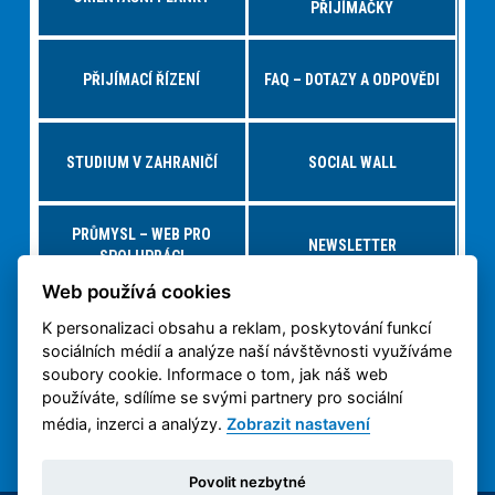
PŘIJÍMAČKY
PŘIJÍMACÍ ŘÍZENÍ
FAQ – DOTAZY A ODPOVĚDI
STUDIUM V ZAHRANIČÍ
SOCIAL WALL
PRŮMYSL – WEB PRO
NEWSLETTER
SPOLUPRÁCI
Web používá cookies
K personalizaci obsahu a reklam, poskytování funkcí
NABÍDKY PRÁCE – JOBS FS
VIRTUÁLNÍ PROHLÍDKA
sociálních médií a analýze naší návštěvnosti využíváme
soubory cookie. Informace o tom, jak náš web
používáte, sdílíme se svými partnery pro sociální
OCHRANA OSOBNÍCH
3D TISK NA ČVUT
ÚDAJŮ
média, inzerci a analýzy.
Zobrazit nastavení
Povolit nezbytné