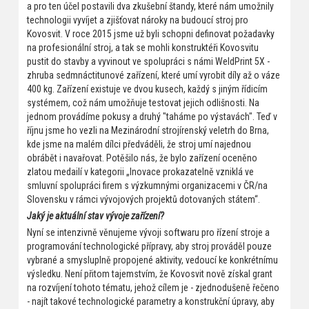
a pro ten účel postavili dva zkušební štandy, které nám umožnily
technologii vyvíjet a zjišťovat nároky na budoucí stroj pro
Kovosvit. V roce 2015 jsme už byli schopni definovat požadavky
na profesionální stroj, a tak se mohli konstruktéři Kovosvitu
pustit do stavby a vyvinout ve spolupráci s námi WeldPrint 5X -
zhruba sedmnáctitunové zařízení, které umí vyrobit díly až o váze
400 kg. Zařízení existuje ve dvou kusech, každý s jiným řídicím
systémem, což nám umožňuje testovat jejich odlišnosti. Na
jednom provádíme pokusy a druhý "taháme po výstavách". Teď v
říjnu jsme ho vezli na Mezinárodní strojírenský veletrh do Brna,
kde jsme na malém dílci předváděli, že stroj umí najednou
obrábět i navařovat. Potěšilo nás, že bylo zařízení oceněno
zlatou medailí v kategorii „Inovace prokazatelně vzniklá ve
smluvní spolupráci firem s výzkumnými organizacemi v ČR/na
Slovensku v rámci vývojových projektů dotovaných státem“.
Jaký je aktuální stav vývoje zařízení?
Nyní se intenzivně věnujeme vývoji softwaru pro řízení stroje a
programování technologické přípravy, aby stroj prováděl pouze
vybrané a smysluplně propojené aktivity, vedoucí ke konkrétnímu
výsledku. Není přitom tajemstvím, že Kovosvit nově získal grant
na rozvíjení tohoto tématu, jehož cílem je - zjednodušeně řečeno
- najít takové technologické parametry a konstrukční úpravy, aby