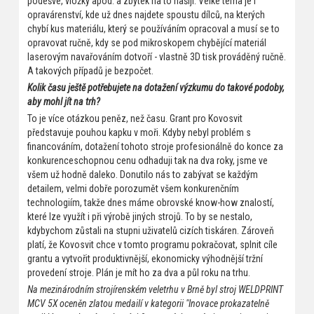
podešve, vložky apod. a zbytek na to našijí. Velké téma je i
opravárenství, kde už dnes najdete spoustu dílců, na kterých
chybí kus materiálu, který se používáním opracoval a musí se to
opravovat ručně, kdy se pod mikroskopem chybějící materiál
laserovým navařováním dotvoří - vlastně 3D tisk prováděný ručně.
A takových případů je bezpočet.
Kolik času ještě potřebujete na dotažení výzkumu do takové podoby,
aby mohl jít na trh?
To je více otázkou peněz, než času. Grant pro Kovosvit
představuje pouhou kapku v moři. Kdyby nebyl problém s
financováním, dotažení tohoto stroje profesionálně do konce za
konkurenceschopnou cenu odhaduji tak na dva roky, jsme ve
všem už hodně daleko. Donutilo nás to zabývat se každým
detailem, velmi dobře porozumět všem konkurenčním
technologiím, takže dnes máme obrovské know-how znalostí,
které lze využít i při výrobě jiných strojů. To by se nestalo,
kdybychom zůstali na stupni uživatelů cizích tiskáren. Zároveň
platí, že Kovosvit chce v tomto programu pokračovat, splnit cíle
grantu a vytvořit produktivnější, ekonomicky výhodnější tržní
provedení stroje. Plán je mít ho za dva a půl roku na trhu.
Na mezinárodním strojírenském veletrhu v Brně byl stroj WELDPRINT
MCV 5X oceněn zlatou medailí v kategorii "Inovace prokazatelně