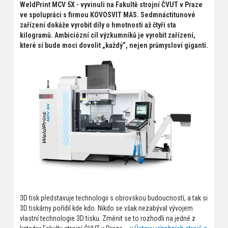
WeldPrint MCV 5X - vyvinuli na Fakultě strojní ČVUT v Praze
ve spolupráci s firmou KOVOSVIT MAS. Sedmnáctitunové
zařízení dokáže vyrobit díly o hmotnosti až čtyři sta
kilogramů. Ambiciózní cíl výzkumníků je vyrobit zařízení,
které si bude moci dovolit „každý“, nejen průmysloví giganti.
3D tisk představuje technologii s obrovskou budoucností, a tak si
3D tiskárny pořídil kde kdo. Nikdo se však nezabýval vývojem
vlastní technologie 3D tisku. Změnit se to rozhodli na jedné z