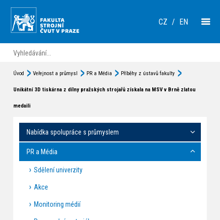
CZ
/
EN
Úvod
Veřejnost a průmysl
PR a Média
Příběhy z ústavů fakulty
Unikátní 3D tiskárna z dílny pražských strojařů získala na MSV v Brně zlatou
medaili
Nabídka spolupráce s průmyslem
PR a Média
Sdělení univerzity
Akce
Monitoring médií