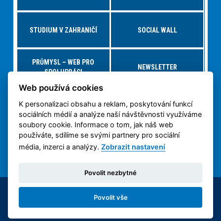
STUDIUM V ZAHRANIČÍ
SOCIAL WALL
PRŮMYSL – WEB PRO
NEWSLETTER
SPOLUPRÁCI
Web používá cookies
K personalizaci obsahu a reklam, poskytování funkcí
NABÍDKY PRÁCE – JOBS FS
VIRTUÁLNÍ PROHLÍDKA
sociálních médií a analýze naší návštěvnosti využíváme
soubory cookie. Informace o tom, jak náš web
používáte, sdílíme se svými partnery pro sociální
OCHRANA OSOBNÍCH
3D TISK NA ČVUT
ÚDAJŮ
média, inzerci a analýzy.
Zobrazit nastavení
Povolit nezbytné
© 2014-2026 ČVUT FS | All rights reserved |
Povolit vše
Nastavení cookies