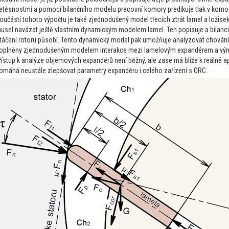
etěsnostmi a pomocí bilančního modelu pracovní komory predikuje tlak v komoře
oučástí tohoto výpočtu je také zjednodušený model třecích ztrát lamel a ložis
usel navázat ještě vlastním dynamickým modelem lamel. Ten popisuje a bilancuj
táčení rotoru působí. Tento dynamický model pak umožňuje analyzovat chování 
oplněny zjednodušeným modelem interakce mezi lamelovým expandérem a výmě
řístup k analýze objemových expandérů není běžný, ale zase má blíže k reálné ap
omáhá neustále zlepšovat parametry expandéru i celého zařízení s ORC.