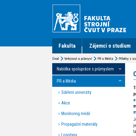
Fakulta
Zájemci o studium
Úvod
Veřejnost a průmysl
PR a Média
Příběhy z ús
Nabídka spolupráce s průmyslem
PR a Média
T
Sdělení univerzity
p
e
Akce
m
m
Monitoring médií
J
Propagační materiály
j
l
Logotypy