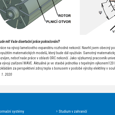
ude mít Vaše disertační práce pokračování?
ráce na vývoji lamelového expandéru rozhodně nekončí. Navrhl jsem obecný p
 využitím matematických modelů, který bude dál využíván. Samotný matematic
ozvíjen, neboť naše práce v oblasti ORC nekončí. Jako výzkumný pracovník unive
a vývoji zařízení WAVE. Aktuálně je ve stavbě jednotka s tepelným výkonem120
okládám za perspektivní zdroj tepla s bonusem v podobě výroby elektřiny v sou
. 1. 2020
formační systémy
Studium v zahraničí