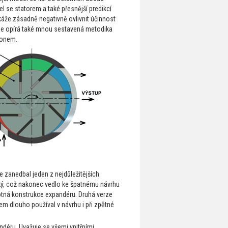
se statorem a také přesnější predikcí
káže zásadně negativně ovlivnit účinnost
se opírá také mnou sestavená metodika
konem.
e zanedbal jeden z nejdůležitějších
ický, což nakonec vedlo ke špatnému návrhu
otná konstrukce expandéru. Druhá verze
m dlouho používal v návrhu i při zpětné
andéru. Uvažuje se všemi vnitřními