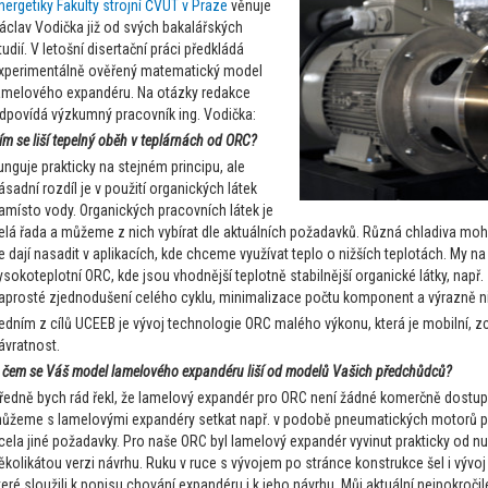
nergetiky Fakulty strojní ČVUT v Praze
věnuje
áclav Vodička již od svých bakalářských
tudií. V letošní disertační práci předkládá
xperimentálně ověřený matematický model
amelového expandéru. Na otázky redakce
dpovídá výzkumný pracovník ing. Vodička:
ím se liší tepelný oběh v teplárnách od ORC?
unguje prakticky na stejném principu, ale
ásadní rozdíl je v použití organických látek
amísto vody. Organických pracovních látek je
elá řada a můžeme z nich vybírat dle aktuálních požadavků. Různá chladiva moho
e dají nasadit v aplikacích, kde chceme využívat teplo o nižších teplotách. M
ysokoteplotní ORC, kde jsou vhodnější teplotně stabilnější organické látky, např.
aprosté zjednodušení celého cyklu, minimalizace počtu komponent a výrazně nižš
edním z cílů UCEEB je vývoj technologie ORC malého výkonu, která je mobilní, z
ávratnost.
 čem se Váš model lamelového expandéru liší od modelů Vašich předchůdců?
ředně bych rád řekl, že lamelový expandér pro ORC není žádné komerčně dostupn
ůžeme s lamelovými expandéry setkat např. v podobě pneumatických motorů pro
cela jiné požadavky. Pro naše ORC byl lamelový expandér vyvinut prakticky od nu
ěkolikátou verzi návrhu. Ruku v ruce s vývojem po stránce konstrukce šel i v
teré sloužili k popisu chování expandéru i k jeho návrhu. Můj aktuální nejpokroči