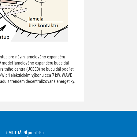
ostup pro návrh lamelového expandéru
ký model lamelového expandéru bude dál
rzitního centra (UCEEB) se budu dál podílet
 kW při elektrickém výkonu cca 7 kW. WAVE
ladu s trendem decentralizované energetiky.
VIRTUÁLNÍ prohlídka