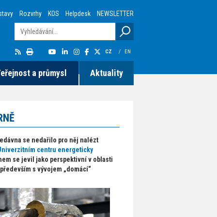
stavy
Rozvrhy
KOS
Helpdesk
NEWSLETTER
CZ
/
EN
eřejnost a průmysl
Aktuality
RNĚ
nedávna se nedařilo pro něj nalézt
Univerzitním centru energeticky
em se jevil jako perspektivní v oblasti
l především s vývojem „domácí“