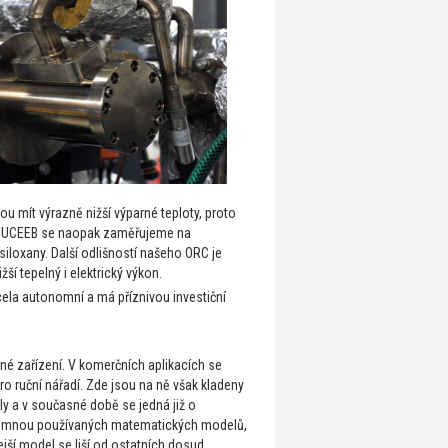
u mít výrazně nižší výparné teploty, proto
y na UCEEB se naopak zaměřujeme na
 siloxany. Další odlišností našeho ORC je
í tepelný i elektrický výkon.
cela autonomní a má příznivou investiční
é zařízení. V komerčních aplikacích se
 ruční nářadí. Zde jsou na ně však kladeny
ly a v současné době se jedná již o
ývoj mnou používaných matematických modelů,
lejší model se liší od ostatních dosud