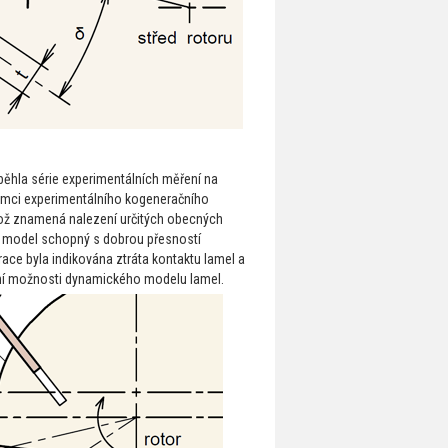
běhla série experimentálních měření na
rámci experimentálního kogeneračního
což znamená nalezení určitých obecných
je model schopný s dobrou přesností
ace byla indikována ztráta kontaktu lamel a
tivní možnosti dynamického modelu lamel.