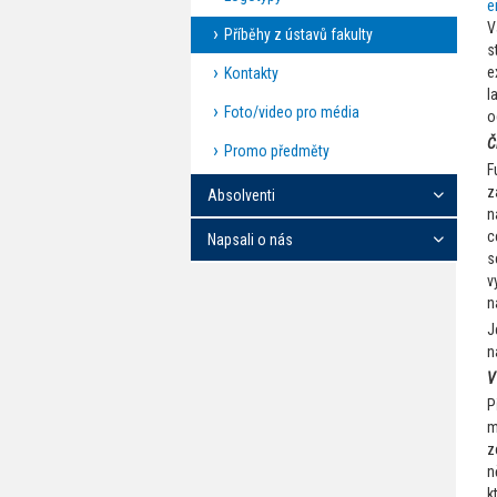
e
V
Příběhy z ústavů fakulty
s
e
Kontakty
l
Foto/video pro média
o
Č
Promo předměty
F
z
Absolventi
n
c
Napsali o nás
s
v
n
J
n
V
P
m
z
n
k