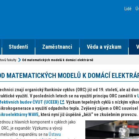
Lidé
Ú
Studenti
Zaměstnanci
Věda a výzkum
V
tavů fakulty
Od matematických modelů k domácí elektrárně
OD MATEMATICKÝCH MODELŮ K DOMÁCÍ ELEKTRÁ
echnici znají organický Rankinův cyklus (ORC) již od 19. století, ale až do
raktické využití. V posledních letech se na využití principu ORC zaměřili v
fektivních budov ČVUT (UCEEB)
. Výzkum tepelných cyklů s nízkým výkon
ikrokogenerace a využití odpadního tepla. Zvýšený zájem o ORC souvise
ikroelektrárny WAVE
, která nyní již úspěšně „běží“ ve zkušebním provozu.
ednou z hlavních komponent v cyklech jako
e ORC, je expandér. Výzkumu a vývoji
amelového expandéru se na
Ústavu