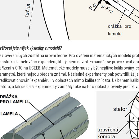
věřoval jste nějak výsledky z modelů?
ez ověření bych zůstal na úrovni teorie. Pro ověření matematických modelů pro
onstrukci lamelového expandéru, který jsem navrhl. Expandér se provozoval v 
ařízení s ORC na UCEEB. Matematické modely musely být nejdříve kalibrovány, 
arametrů, které nejsou předem známé. Následné experimenty pak potvrdili, že 
redikovat chování expandéru i v oblastech mimo kalibrační data. Už během kalibr
tatoru, a tak se další experimenty zaměřily také na tuto oblast a ověřily predik