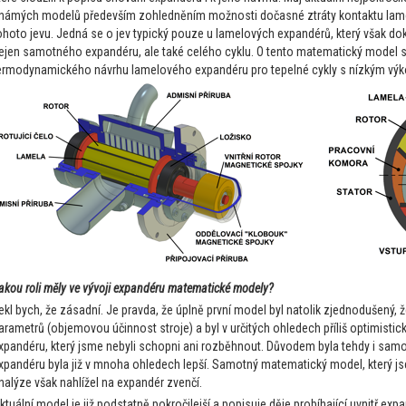
námých modelů především zohledněním možnosti dočasné ztráty kontaktu lamel 
ohoto jevu. Jedná se o jev typický pouze u lamelových expandérů, který však do
ejen samotného expandéru, ale také celého cyklu. O tento matematický model 
ermodynamického návrhu lamelového expandéru pro tepelné cykly s nízkým vý
akou roli měly ve vývoji expandéru matematické modely?
ekl bych, že zásadní. Je pravda, že úplně první model byl natolik zjednodušený, ž
arametrů (objemovou účinnost stroje) a byl v určitých ohledech příliš optimist
xpandéru, který jsme nebyli schopni ani rozběhnout. Důvodem byla tehdy i sam
xpandéru byla již v mnoha ohledech lepší. Samotný matematický model, který jse
nalýze však nahlížel na expandér zvenčí.
ktuální model je již podstatně pokročilejší a popisuje děje probíhající uvnitř exp