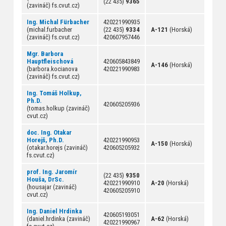
(22 435)
9365
(zavináč) fs.cvut.cz)
Ing. Michal Fürbacher
420221990935
(michal.furbacher
(22 435)
9334
A-121
(Horská)
(zavináč) fs.cvut.cz)
420607957446
Mgr. Barbora
Hauptfleischová
420605843849
A-146
(Horská)
(barbora.kocianova
420221990983
(zavináč) fs.cvut.cz)
Ing. Tomáš Holkup,
Ph.D.
420605205936
(tomas.holkup (zavináč)
cvut.cz)
doc. Ing. Otakar
Horejš, Ph.D.
420221990953
A-150
(Horská)
(otakar.horejs (zavináč)
420605205932
fs.cvut.cz)
prof. Ing. Jaromír
(22 435)
9350
Houša, DrSc.
420221990910
A-20
(Horská)
(housajar (zavináč)
420605205910
cvut.cz)
Ing. Daniel Hrdinka
420605193051
(daniel.hrdinka (zavináč)
A-62
(Horská)
420221990967