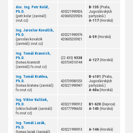
doc. Ing. Petr Kolář,
B-135
(Praha,
Ph.D.
420221990926
Jugoslávských
(petr.kolar (zavináč)
420605205926
partyzánů )
cvut.cz)
A-117
(Horská)
Ing. Jaroslav Kovalčík,
Ph.D.
420221990976
A-59
(Horská)
(jaroslav.kovalcik
420605205921
(zavináč) cvut.cz)
Ing. Tomáš Krannich,
Ph.D.
(22 435)
9338
A-127
(Horská)
(tomas.krannich
420734510144
(zavináč) fs.cvut.cz)
Ing. Tomáš Kratěna,
B-s101
(Praha,
Ph.D.
420739583553
Jugoslávských
(tomas.kratena (zavináč)
420221990947
partyzánů )
fs.cvut.cz)
A-60a
(Horská)
Ing. Viktor Kulíšek,
Ph.D.
420221990912
B1-620
(Dejvice)
(viktor.kulisek (zavináč)
420777996653
A-145
(Horská)
fs.cvut.cz)
Ing. Tomáš Lazák,
Ph.D.
420221990913
A-146
(Horská)
(tomas.lazak (zavináč)