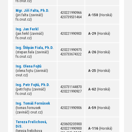
fs.cvut.cz)
Mgr. Jiří Falta, Ph.D.
420221990966
(jiri.falta (zavináč)
A-150
(Horská)
420739531464
fs.cvut.cz)
Ing. Jan Ferkl
(jan.ferkl (zavináč)
420221990903
A-29
(Horská)
fs.cvut.cz)
Ing. Štěpán Fiala, Ph.D.
420221990975
(stepan.fiala (zavináč)
A-26
(Horská)
420733674322
fs.cvut.cz)
Ing. Olena Fojtů
(olena.fojtu (zavináč)
A-25
(Horská)
cvut.cz)
Ing. Petr Fojtů, Ph.D.
420731144870
(petr.fojtu (zavináč)
A-62
(Horská)
420221990927
fs.cvut.cz)
Ing. Tomáš Fornůsek
(tomas.fornusek
420221990906
A-59
(Horská)
(zavináč) cvut.cz)
Tereza Frelichová,
420605205900
DiS.
420221990900
A-116
(Horská)
(tereza.frelichova