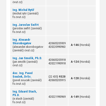
cvut.cz)
Ing. Michal Rytíř
(michal.rytir (zavináč)
fs.cvut.cz)
Ing. Jaroslav Seifrt
(jaroslav.seifrt (zavináč)
fs.cvut.cz)
Ing. Alexandr
Skorobogatov
420605205939
A-146
(Horská)
(alexander.skorobogatov
420220990963
(zavináč) cvut.cz)
Ing. Jan Smolík, Ph.D.
420605205918
(jan.smolik (zavináč)
A-124
(Horská)
420221990918
cvut.cz)
doc. Ing. Pavel
Souček, DrSc.
(22 435)
9320
A-128
(Horská)
(pavel.soucek (zavináč)
420605205915
fs.cvut.cz)
Ing. Eduard Stach,
Ph.D.
420221990969
A-149
(Horská)
(e.stach (zavináč)
fs.cvut.cz)