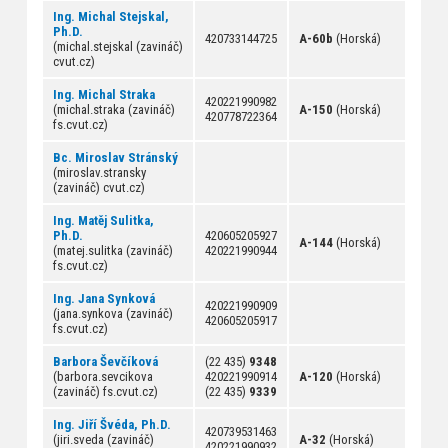
Ing. Michal Stejskal,
Ph.D.
420733144725
A-60b
(Horská)
(michal.stejskal (zavináč)
cvut.cz)
Ing. Michal Straka
420221990982
(michal.straka (zavináč)
A-150
(Horská)
420778722364
fs.cvut.cz)
Bc. Miroslav Stránský
(miroslav.stransky
(zavináč) cvut.cz)
Ing. Matěj Sulitka,
Ph.D.
420605205927
A-144
(Horská)
(matej.sulitka (zavináč)
420221990944
fs.cvut.cz)
Ing. Jana Synková
420221990909
(jana.synkova (zavináč)
420605205917
fs.cvut.cz)
Barbora Ševčíková
(22 435)
9348
(barbora.sevcikova
420221990914
A-120
(Horská)
(zavináč) fs.cvut.cz)
(22 435)
9339
Ing. Jiří Švéda, Ph.D.
420739531463
(jiri.sveda (zavináč)
A-32
(Horská)
420221990932