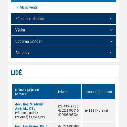
Absolventi
Zájemci o studium
Výuka
Odborná činnost
Aktuality
LIDÉ
jméno a příjmení
telefon
místnost (budova)
(e-mail)
doc. Ing. Vladimír
(22 435)
9330
Andrlík, CSc.
420221990915
A-122
(Horská)
(vladimir.andrlik
420605205934
(zavináč) fs.cvut.cz)
Ing. Jan Brajer, Ph.D.
420221990980