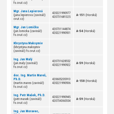
fs.cvut.cz)
Mgr. Jana Lepierová
420221990977
(jana.lepierova (zavináč)
A-151
(Horská)
420731681325
cvut.cz)
Mgr. Jan Lomička
420731144874
(jan.lomicka (zavináč)
A-54
(Horská)
420221990931
fs.cvut.cz)
Khrystyna Maksymiv
(khrystyna.maksymiv
(zavináč) fs.cvut.cz)
Ing. Jan Malý
420731628552
(jan.maly (zavináč)
A-59
(Horská)
420221990922
fs.cvut.cz)
doc. Ing. Martin Mareš,
Ph.D.
420605205913
A-150
(Horská)
(martin.mares (zavináč)
420221990936
fs.cvut.cz)
Ing. Petr Mašek, Ph.D.
420221990945
(petr.masek (zavináč)
A-59
(Horská)
420734360554
fs.cvut.cz)
Ing. Jan Moravec,