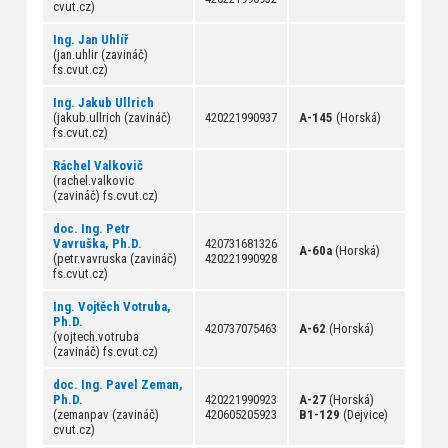
cvut.cz)
Ing. Jan Uhlíř
(jan.uhlir (zavináč)
fs.cvut.cz)
Ing. Jakub Ullrich
(jakub.ullrich (zavináč)
420221990937
A-145
(Horská)
fs.cvut.cz)
Ráchel Valkovič
(rachel.valkovic
(zavináč) fs.cvut.cz)
doc. Ing. Petr
Vavruška, Ph.D.
420731681326
A-60a
(Horská)
(petr.vavruska (zavináč)
420221990928
fs.cvut.cz)
Ing. Vojtěch Votruba,
Ph.D.
420737075463
A-62
(Horská)
(vojtech.votruba
(zavináč) fs.cvut.cz)
doc. Ing. Pavel Zeman,
Ph.D.
420221990923
A-27
(Horská)
(zemanpav (zavináč)
420605205923
B1-129
(Dejvice)
cvut.cz)