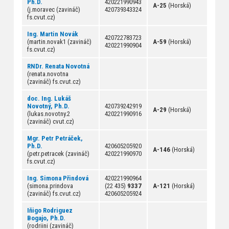
Ph.D.
420221990943
A-25
(Horská)
(j.moravec (zavináč)
420739343324
fs.cvut.cz)
Ing. Martin Novák
420722783723
(martin.novak1 (zavináč)
A-59
(Horská)
420221990904
fs.cvut.cz)
RNDr. Renata Novotná
(renata.novotna
(zavináč) fs.cvut.cz)
doc. Ing. Lukáš
Novotný, Ph.D.
420739242919
A-29
(Horská)
(lukas.novotny.2
420221990916
(zavináč) cvut.cz)
Mgr. Petr Petráček,
Ph.D.
420605205920
A-146
(Horská)
(petr.petracek (zavináč)
420221990970
fs.cvut.cz)
Ing. Simona Přindová
420221990964
(simona.prindova
(22 435)
9337
A-121
(Horská)
(zavináč) fs.cvut.cz)
420605205924
Iňigo Rodriguez
Bogajo, Ph.D.
(rodriini (zavináč)