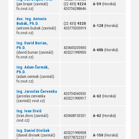
(jan.brajer (zavináč)
(22 435)
9224
A-59
(Horská)
fs.cvut.cz)
420736288646
doc. Ing. Antonín
Bubák, Ph.D.
(22 435)
9320
A-128
(Horská)
(antonin.bubak (zavináč)
420775305919
fs.cvut.cz)
Ing. David Burian,
Ph.D.
420605205930
A-60b
(Horská)
(david.burian (zavináč)
420221990930
fs.cvut.cz)
Ing. Adam Čermák,
Ph.D.
(adam.cermak (zavináč)
fs.cvut.cz)
Ing. Jaroslav Červenka
420734360553
(jaroslav.cervenka
A-62
(Horská)
420221990917
(zavináč) cvut.cz)
Ing. Ivan Diviš
(ivan.divis (zavináč)
420608153531
A-62
(Horská)
cvut.cz)
Ing. Daniel Divíšek
420221990938
(daniel.divisek (zavináč)
A-150
(Horská)
420778722337