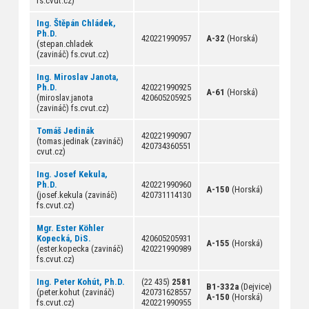
fs.cvut.cz)
Ing. Štěpán Chládek,
Ph.D.
420221990957
A-32
(Horská)
(stepan.chladek
(zavináč) fs.cvut.cz)
Ing. Miroslav Janota,
Ph.D.
420221990925
A-61
(Horská)
(miroslav.janota
420605205925
(zavináč) fs.cvut.cz)
Tomáš Jedinák
420221990907
(tomas.jedinak (zavináč)
420734360551
cvut.cz)
Ing. Josef Kekula,
Ph.D.
420221990960
A-150
(Horská)
(josef.kekula (zavináč)
420731114130
fs.cvut.cz)
Mgr. Ester Köhler
Kopecká, DiS.
420605205931
A-155
(Horská)
(ester.kopecka (zavináč)
420221990989
fs.cvut.cz)
Ing. Peter Kohút, Ph.D.
(22 435)
2581
B1-332a
(Dejvice)
(peter.kohut (zavináč)
420731628557
A-150
(Horská)
fs.cvut.cz)
420221990955