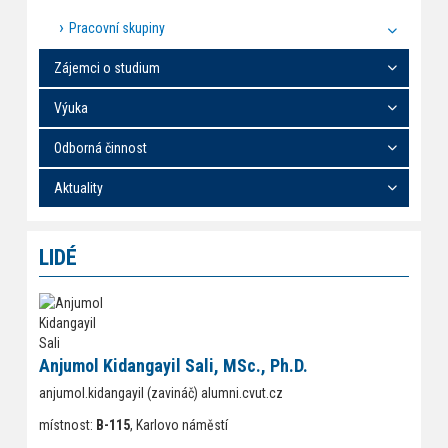
Pracovní skupiny
Zájemci o studium
Výuka
Odborná činnost
Aktuality
LIDÉ
Anjumol Kidangayil Sali, MSc., Ph.D.
anjumol.kidangayil (zavináč) alumni.cvut.cz
místnost:
B-115
, Karlovo náměstí