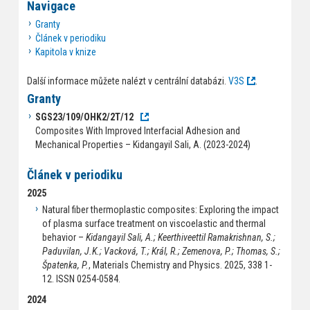
Navigace
Granty
Článek v periodiku
Kapitola v knize
Další informace můžete nalézt v centrální databázi.
V3S
.
Granty
SGS23/109/OHK2/2T/12
Composites With Improved Interfacial Adhesion and
Mechanical Properties – Kidangayil Sali, A. (2023-2024)
Článek v periodiku
2025
Natural fiber thermoplastic composites: Exploring the impact
of plasma surface treatment on viscoelastic and thermal
behavior –
Kidangayil Sali, A.; Keerthiveettil Ramakrishnan, S.;
Paduvilan, J.K.; Vacková, T.; Král, R.; Zemenova, P.; Thomas, S.;
Špatenka, P.
, Materials Chemistry and Physics. 2025, 338 1-
12. ISSN 0254-0584.
2024