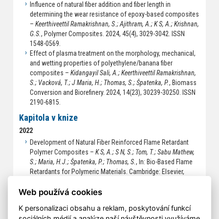
Influence of natural fiber addition and fiber length in
determining the wear resistance of epoxy-based composites
–
Keerthiveettil Ramakrishnan, S.; Ajithram, A.; K S, A.; Krishnan,
G.S.
, Polymer Composites. 2024, 45(4), 3029-3042. ISSN
1548-0569.
Effect of plasma treatment on the morphology, mechanical,
and wetting properties of polyethylene/banana fiber
composites –
Kidangayil Sali, A.; Keerthiveettil Ramakrishnan,
S.; Vacková, T.; J Maria, H.; Thomas, S.; Špatenka, P.
, Biomass
Conversion and Biorefinery. 2024, 14(23), 30239-30250. ISSN
2190-6815.
Kapitola v knize
2022
Development of Natural Fiber Reinforced Flame Retardant
Polymer Composites –
K S, A.; S N, S.; Tom, T.; Sabu Mathew,
S.; Maria, H.J.; Špatenka, P.; Thomas, S.
, In: Bio-Based Flame
Retardants for Polymeric Materials. Cambridge: Elsevier,
2022. p. 369-389. ISBN 9780323907712.
Web používá cookies
K personalizaci obsahu a reklam, poskytování funkcí
sociálních médií a analýze naší návštěvnosti využíváme