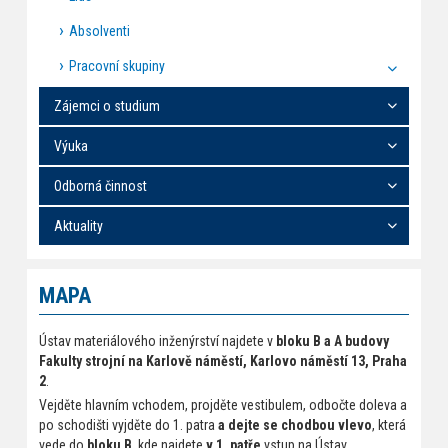
Absolventi
Pracovní skupiny
Zájemci o studium
Výuka
Odborná činnost
Aktuality
MAPA
Ústav materiálového inženýrství najdete v
bloku B a A budovy
Fakulty strojní na Karlově náměstí, Karlovo náměstí 13, Praha
2
.
Vejděte hlavním vchodem, projděte vestibulem, odbočte doleva a
po schodišti vyjděte do 1. patra
a dejte se chodbou vlevo
, která
vede do
bloku B
, kde najdete
v 1. patře
vstup na Ústav