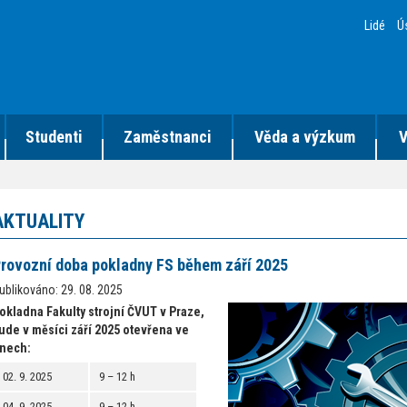
Lidé
Ú
Studenti
Zaměstnanci
Věda a výzkum
V
AKTUALITY
rovozní doba pokladny FS během září 2025
ublikováno: 29. 08. 2025
okladna Fakulty strojní ČVUT v Praze,
ude v měsíci září 2025 otevřena ve
nech:
02. 9. 2025
9 – 12 h
04. 9. 2025
9 – 12 h