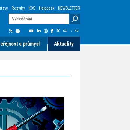
stavy
Rozvrhy
KOS
Helpdesk
NEWSLETTER
CZ
/
EN
eřejnost a průmysl
Aktuality