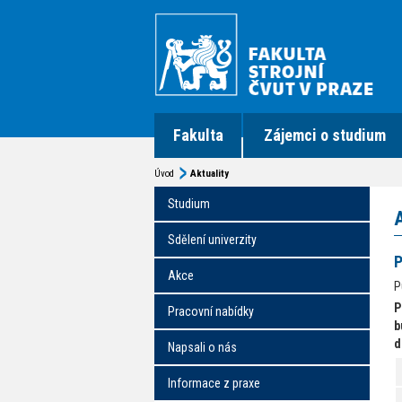
Fakulta
Zájemci o studium
Úvod
Aktuality
Studium
Sdělení univerzity
P
Akce
P
P
Pracovní nabídky
b
d
Napsali o nás
Informace z praxe