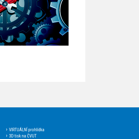
VIRTUÁLNÍ prohlídka
3D tisk na ČVUT