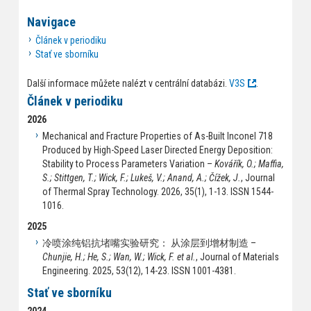
Navigace
Článek v periodiku
Stať ve sborníku
Další informace můžete nalézt v centrální databázi.
V3S
.
Článek v periodiku
2026
Mechanical and Fracture Properties of As-Built Inconel 718
Produced by High-Speed Laser Directed Energy Deposition:
Stability to Process Parameters Variation –
Kovářík, O.; Maffia,
S.; Stittgen, T.; Wick, F.; Lukeš, V.; Anand, A.; Čížek, J.
, Journal
of Thermal Spray Technology. 2026, 35(1), 1-13. ISSN 1544-
1016.
2025
冷喷涂纯铝抗堵嘴实验研究： 从涂层到增材制造 –
Chunjie, H.; He, S.; Wan, W.; Wick, F. et al.
, Journal of Materials
Engineering. 2025, 53(12), 14-23. ISSN 1001-4381.
Stať ve sborníku