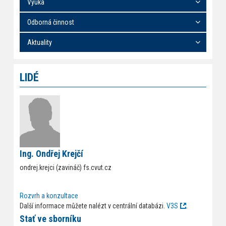
Výuka
Odborná činnost
Aktuality
LIDÉ
Ing. Ondřej Krejčí
ondrej.krejci (zavináč) fs.cvut.cz
Rozvrh a konzultace
Další informace můžete nalézt v centrální databázi.
V3S
.
Stať ve sborníku