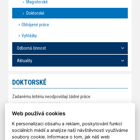
Magisterské
Doktorské
Obhájené práce
Vyhlášky
Odborná činnost
Aktuality
DOKTORSKÉ
Zadanému kritériu neodpovídají žádné práce.
vygenerováno z KOS - 2026-08-08 (22:04)
Rámcová témata doktorských prací můžete zkusit najít
v tomto
Web používá cookies
souboru
.
K personalizaci obsahu a reklam, poskytování funkcí
sociálních médií a analýze naší návštěvnosti využíváme
soubory cookie. Informace o tom, jak náš web