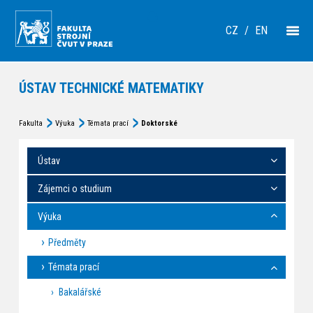
CZ
/
EN
ÚSTAV TECHNICKÉ MATEMATIKY
Fakulta
Výuka
Témata prací
Doktorské
Ústav
Zájemci o studium
Výuka
Předměty
Témata prací
Bakalářské