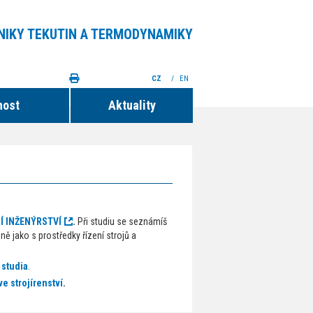
NIKY TEKUTIN A TERMODYNAMIKY
CZ
/
EN
nost
Aktuality
 INŽENÝRSTVÍ
.
Při studiu se seznámíš
ě jako s prostředky řízení strojů a
 studia
.
e strojírenství
.