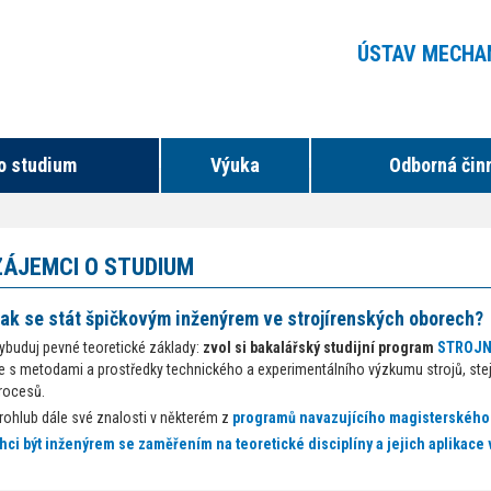
ÚSTAV MECHA
o studium
Výuka
Odborná čin
ZÁJEMCI O STUDIUM
ak se stát špičkovým inženýrem ve strojírenských oborech?
ybuduj pevné teoretické základy:
zvol si bakalářský studijní program
STROJNÍ
e s metodami a prostředky technického a experimentálního výzkumu strojů, stejn
rocesů.
rohlub dále své znalosti v některém z
programů navazujícího magisterského
hci být inženýrem se zaměřením na teoretické disciplíny a jejich aplikace v