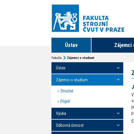
Ústav
Zájemci 
Fakulta
Zájemci o studium
Ústav
Zájemci o studium
J
Stručně
V
s
Přijetí
p
Výuka
P
C
Odborná činnost