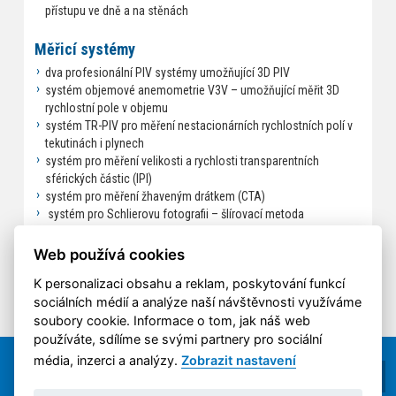
přístupu ve dně a na stěnách
Měřicí systémy
dva profesionální PIV systémy umožňující 3D PIV
systém objemové anemometrie V3V – umožňující měřit 3D
rychlostní pole v objemu
systém TR-PIV pro měření nestacionárních rychlostních polí v
tekutinách i plynech
systém pro měření velikosti a rychlosti transparentních
sférických částic (IPI)
systém pro měření žhaveným drátkem (CTA)
systém pro Schlierovu fotografii – šlírovací metoda
termovizní kamera
in – house systémy pro měření
Web používá cookies
K personalizaci obsahu a reklam, poskytování funkcí
sociálních médií a analýze naší návštěvnosti využíváme
soubory cookie. Informace o tom, jak náš web
používáte, sdílíme se svými partnery pro sociální
média, inzerci a analýzy.
Zobrazit nastavení