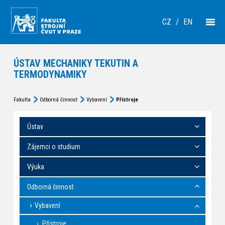
CZ
/
EN
ÚSTAV MECHANIKY TEKUTIN A
TERMODYNAMIKY
Fakulta
Odborná činnost
Vybavení
Přístroje
Ústav
Zájemci o studium
Výuka
Odborná činnost
Vybavení
Přístroje