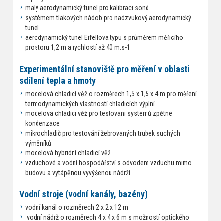
malý aerodynamický tunel pro kalibraci sond
systémem tlakových nádob pro nadzvukový aerodynamický
tunel
aerodynamický tunel Eifellova typu s průměrem měřicího
prostoru 1,2 m a rychlostí až 40 m.s-1
Experimentální stanoviště pro měření v oblasti
sdílení tepla a hmoty
modelová chladicí věž o rozměrech 1,5 x 1,5 x 4 m pro měření
termodynamických vlastností chladicích výplní
modelová chladicí věž pro testování systémů zpětné
kondenzace
mikrochladič pro testování žebrovaných trubek suchých
výměníků
modelová hybridní chladicí věž
vzduchové a vodní hospodářství s odvodem vzduchu mimo
budovu a vytápěnou vyvýšenou nádrží
Vodní stroje (vodní kanály, bazény)
vodní kanál o rozměrech 2 x 2 x 12 m
vodní nádrž o rozměrech 4 x 4 x 6 m s možností optického