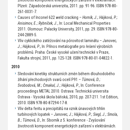
životnosti komponent energetických zařízení v elektrárnách.
Plzeň: Západočeská univerzita, 2011. pp. 91-96. ISBN 978-80-
261-0031-7.
Causes of Inconel 622 weld cracking –
Horník, J.; Hájková, P.;
Anisimov, E.; Rybníček, J.
, In: Local Mechanical Properties
2011. Olomouc: Palacky University, 2011, pp. 29. ISBN 978-80-
244-2889-5.
Vliv cyklického zatěžování na pórovitost laminátu –
Janovec,
J.; Hájková, P.
, In: Přínos metalografie pro řešení výrobních
problémů. Praha: České vysoké učení technické v Praze,
Fakulta strojní, 2011, pp. 125-128. ISBN 978-80-01-04822-1.
2010
Sledování kinetiky strukturních změn během dlouhodobého
žíhání přechodových svarů ocelí P91 –
Tůmová, D.;
Svobodová, M.; Čmakal, J.; Hájková, P.
, In: Conference
proceedings METAL 2010. Ostrava: Technická universita
Ostrava - Vysoká škola báňská, 2010, pp. 207-211. 1st Edition,
2010. ISBN 978-80-87294-17-8.
Vliv delta feritu a precipitátů na vznik únavových trhlin
turbínových lopatek –
Janovec, J.; Hájková, P.; Siegl, J.; Smola,
B.; Tůmová, D.
, In: Sborník z 5. konference - Zvyšování
životnosti komponent energetických zařízení v elektrárnách.