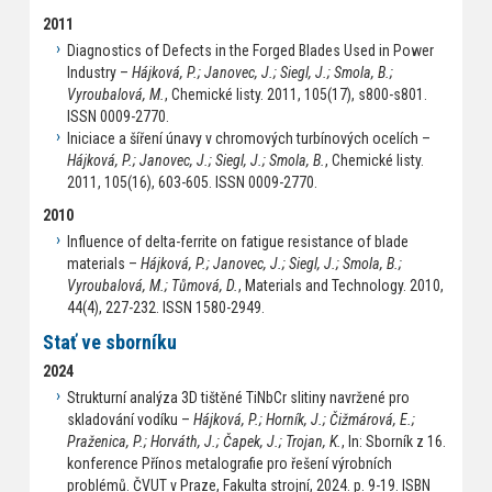
2011
Diagnostics of Defects in the Forged Blades Used in Power
Industry –
Hájková, P.; Janovec, J.; Siegl, J.; Smola, B.;
Vyroubalová, M.
, Chemické listy. 2011, 105(17), s800-s801.
ISSN 0009-2770.
Iniciace a šíření únavy v chromových turbínových ocelích –
Hájková, P.; Janovec, J.; Siegl, J.; Smola, B.
, Chemické listy.
2011, 105(16), 603-605. ISSN 0009-2770.
2010
Influence of delta-ferrite on fatigue resistance of blade
materials –
Hájková, P.; Janovec, J.; Siegl, J.; Smola, B.;
Vyroubalová, M.; Tůmová, D.
, Materials and Technology. 2010,
44(4), 227-232. ISSN 1580-2949.
Stať ve sborníku
2024
Strukturní analýza 3D tištěné TiNbCr slitiny navržené pro
skladování vodíku –
Hájková, P.; Horník, J.; Čižmárová, E.;
Praženica, P.; Horváth, J.; Čapek, J.; Trojan, K.
, In: Sborník z 16.
konference Přínos metalografie pro řešení výrobních
problémů. ČVUT v Praze, Fakulta strojní, 2024. p. 9-19. ISBN