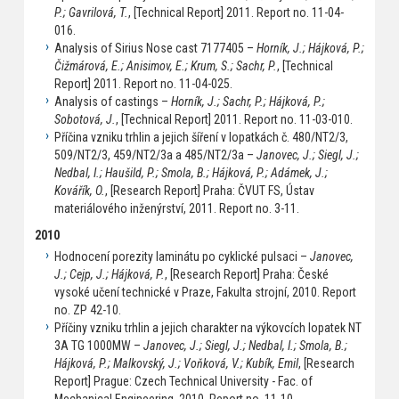
P.; Gavrilová, T.
, [Technical Report] 2011. Report no. 11-04-
016.
Analysis of Sirius Nose cast 7177405 –
Horník, J.; Hájková, P.;
Čižmárová, E.; Anisimov, E.; Krum, S.; Sachr, P.
, [Technical
Report] 2011. Report no. 11-04-025.
Analysis of castings –
Horník, J.; Sachr, P.; Hájková, P.;
Sobotová, J.
, [Technical Report] 2011. Report no. 11-03-010.
Příčina vzniku trhlin a jejich šíření v lopatkách č. 480/NT2/3,
509/NT2/3, 459/NT2/3a a 485/NT2/3a –
Janovec, J.; Siegl, J.;
Nedbal, I.; Haušild, P.; Smola, B.; Hájková, P.; Adámek, J.;
Kovářík, O.
, [Research Report] Praha: ČVUT FS, Ústav
materiálového inženýrství, 2011. Report no. 3-11.
2010
Hodnocení porezity laminátu po cyklické pulsaci –
Janovec,
J.; Cejp, J.; Hájková, P.
, [Research Report] Praha: České
vysoké učení technické v Praze, Fakulta strojní, 2010. Report
no. ZP 42-10.
Příčiny vzniku trhlin a jejich charakter na výkovcích lopatek NT
3A TG 1000MW –
Janovec, J.; Siegl, J.; Nedbal, I.; Smola, B.;
Hájková, P.; Malkovský, J.; Voňková, V.; Kubík, Emil
, [Research
Report] Prague: Czech Technical University - Fac. of