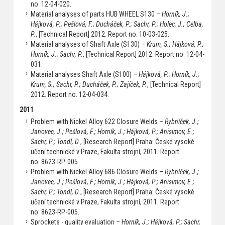
no. 12-04-020.
Material analyses of parts HUB WHEEL S130 –
Horník, J.;
Hájková, P.; Pešlová, F.; Ducháček, P.; Sachr, P.; Holec, J.; Celba,
P.
, [Technical Report] 2012. Report no. 10-03-025.
Material analyses of Shaft Axle (S130) –
Krum, S.; Hájková, P.;
Horník, J.; Sachr, P.
, [Technical Report] 2012. Report no. 12-04-
031.
Material analyses Shaft Axle (S100) –
Hájková, P.; Horník, J.;
Krum, S.; Sachr, P.; Ducháček, P.; Zajíček, P.
, [Technical Report]
2012. Report no. 12-04-034.
2011
Problem with Nickel Alloy 622 Closure Welds –
Rybníček, J.;
Janovec, J.; Pešlová, F.; Horník, J.; Hájková, P.; Anisimov, E.;
Sachr, P.; Tondl, D.
, [Research Report] Praha: České vysoké
učení technické v Praze, Fakulta strojní, 2011. Report
no. 8623-RP-005.
Problem with Nickel Alloy 686 Closure Welds –
Rybníček, J.;
Janovec, J.; Pešlová, F.; Horník, J.; Hájková, P.; Anisimov, E.;
Sachr, P.; Tondl, D.
, [Research Report] Praha: České vysoké
učení technické v Praze, Fakulta strojní, 2011. Report
no. 8623-RP-005.
Sprockets - quality evaluation –
Horník, J.; Hájková, P.; Sachr,