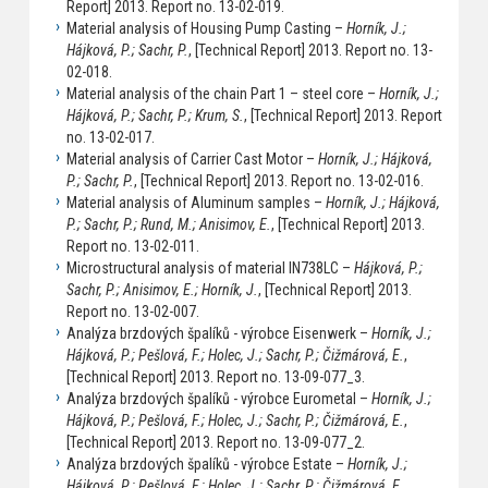
Report] 2013. Report no. 13-02-019.
Material analysis of Housing Pump Casting –
Horník, J.;
Hájková, P.; Sachr, P.
, [Technical Report] 2013. Report no. 13-
02-018.
Material analysis of the chain Part 1 – steel core –
Horník, J.;
Hájková, P.; Sachr, P.; Krum, S.
, [Technical Report] 2013. Report
no. 13-02-017.
Material analysis of Carrier Cast Motor –
Horník, J.; Hájková,
P.; Sachr, P.
, [Technical Report] 2013. Report no. 13-02-016.
Material analysis of Aluminum samples –
Horník, J.; Hájková,
P.; Sachr, P.; Rund, M.; Anisimov, E.
, [Technical Report] 2013.
Report no. 13-02-011.
Microstructural analysis of material IN738LC –
Hájková, P.;
Sachr, P.; Anisimov, E.; Horník, J.
, [Technical Report] 2013.
Report no. 13-02-007.
Analýza brzdových špalíků - výrobce Eisenwerk –
Horník, J.;
Hájková, P.; Pešlová, F.; Holec, J.; Sachr, P.; Čižmárová, E.
,
[Technical Report] 2013. Report no. 13-09-077_3.
Analýza brzdových špalíků - výrobce Eurometal –
Horník, J.;
Hájková, P.; Pešlová, F.; Holec, J.; Sachr, P.; Čižmárová, E.
,
[Technical Report] 2013. Report no. 13-09-077_2.
Analýza brzdových špalíků - výrobce Estate –
Horník, J.;
Hájková, P.; Pešlová, F.; Holec, J.; Sachr, P.; Čižmárová, E.
,