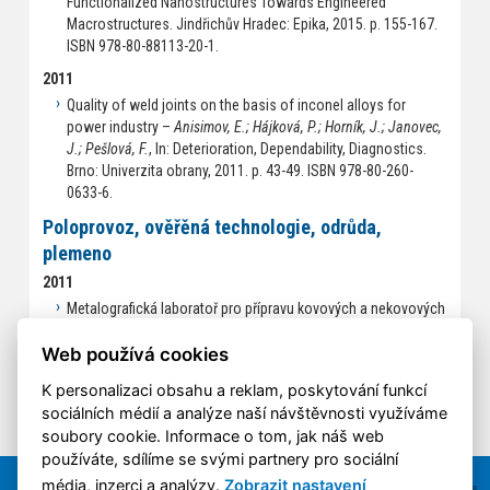
Functionalized Nanostructures Towards Engineered
Macrostructures. Jindřichův Hradec: Epika, 2015. p. 155-167.
ISBN 978-80-88113-20-1.
2011
Quality of weld joints on the basis of inconel alloys for
power industry –
Anisimov, E.; Hájková, P.; Horník, J.; Janovec,
J.; Pešlová, F.
, In: Deterioration, Dependability, Diagnostics.
Brno: Univerzita obrany, 2011. p. 43-49. ISBN 978-80-260-
0633-6.
Poloprovoz, ověřěná technologie, odrůda,
plemeno
2011
Metalografická laboratoř pro přípravu kovových a nekovových
vzorků –
Janovec, J.; Horník, J.; Hájková, P.
, [Pilot Plant] 2011.
Web používá cookies
K personalizaci obsahu a reklam, poskytování funkcí
sociálních médií a analýze naší návštěvnosti využíváme
soubory cookie. Informace o tom, jak náš web
používáte, sdílíme se svými partnery pro sociální
média, inzerci a analýzy.
Zobrazit nastavení