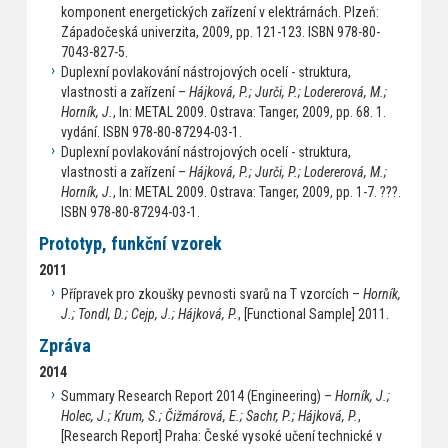
komponent energetických zařízení v elektrárnách. Plzeň:
Západočeská univerzita, 2009, pp. 121-123. ISBN 978-80-
7043-827-5.
Duplexní povlakování nástrojových ocelí - struktura,
vlastnosti a zařízení –
Hájková, P.; Jurči, P.; Lodererová, M.;
Horník, J.
, In: METAL 2009. Ostrava: Tanger, 2009, pp. 68. 1.
vydání. ISBN 978-80-87294-03-1.
Duplexní povlakování nástrojových ocelí - struktura,
vlastnosti a zařízení –
Hájková, P.; Jurči, P.; Lodererová, M.;
Horník, J.
, In: METAL 2009. Ostrava: Tanger, 2009, pp. 1-7. ???.
ISBN 978-80-87294-03-1.
Prototyp, funkční vzorek
2011
Přípravek pro zkoušky pevnosti svarů na T vzorcích –
Horník,
J.; Tondl, D.; Cejp, J.; Hájková, P.
, [Functional Sample] 2011.
Zpráva
2014
Summary Research Report 2014 (Engineering) –
Horník, J.;
Holec, J.; Krum, S.; Čižmárová, E.; Sachr, P.; Hájková, P.
,
[Research Report] Praha: České vysoké učení technické v