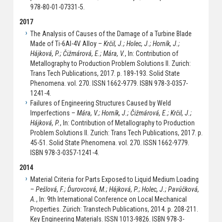
978-80-01-07331-5.
2017
The Analysis of Causes of the Damage of a Turbine Blade
Made of Ti-6Al-4V Alloy –
Krčil, J.; Holec, J.; Horník, J.;
Hájková, P.; Čižmárová, E.; Mára, V.
, In: Contribution of
Metallography to Production Problem Solutions II. Zurich:
Trans Tech Publications, 2017. p. 189-193. Solid State
Phenomena. vol. 270. ISSN 1662-9779. ISBN 978-3-0357-
1241-4.
Failures of Engineering Structures Caused by Weld
Imperfections –
Mára, V.; Horník, J.; Čižmárová, E.; Krčil, J.;
Hájková, P.
, In: Contribution of Metallography to Production
Problem Solutions II. Zurich: Trans Tech Publications, 2017. p.
45-51. Solid State Phenomena. vol. 270. ISSN 1662-9779.
ISBN 978-3-0357-1241-4.
2014
Material Criteria for Parts Exposed to Liquid Medium Loading
–
Pešlová, F.; Ďurovcová, M.; Hájková, P.; Holec, J.; Pavúčková,
A.
, In: 9th International Conference on Local Mechanical
Properties. Zürich: Transtech Publications, 2014. p. 208-211.
Key Engineering Materials. ISSN 1013-9826. ISBN 978-3-