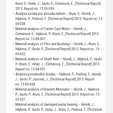
Krum, S.; Holec, J.; Sachr, P.; Čižmárová, E.
, [Technical Report]
2013. Report no. 13-05-039.
Analýza vzorků pro zkoušku tahem –
Krum, S.; Horník, J.;
Hájková, P.; Pešlová, F.
, [Technical Report] 2013. Report no. 13-
04-038.
Material analysis of Carrier Cast Motor –
Horník, J.;
Čižmárová, E.; Hájková, P.; Krum, S.
, [Technical Report] 2013.
Report no. 13-04-037.
Material analysis of Pins and Bushings –
Horník, J.; Krum, S.;
Hájková, P.; Sachr, P.
, [Technical Report] 2013. Report no. 13-
04-032.
Material analysis of Shaft Axle –
Horník, J.; Hájková, P.; Sachr,
P.; Krum, S.; Holec, J.; Čižmárová, E.
, [Technical Report] 2013.
Report no. 13-04-031.
Analýza porušeného šroubu –
Hájková, P.; Pešlová, F.; Horník,
J.; Sachr, P.; Janovec, J.
, [Technical Report] 2013. Report
no. 13-03-028.
Material analysis of Bracket Alternator –
Horník, J.; Hájková,
P.; Sachr, P.; Krum, S.
, [Technical Report] 2013. Report no. 13-
03-021.
Material analysis of damaged pump bearing –
Horník, J.;
Hájková, P.; Sachr, P.; Holec, J.; Krum, S.; Pešlová, F.
, [Technical