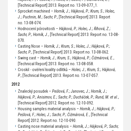
[Technical Report] 2013. Report no. 13-09-077_1.
Sprocket machined –
Horník, J.; Hájková, P.; Krum, S.; Holec,
J.; Puchnin, M.; Sachr, P.
, [Technical Report] 2013. Report
no. 13-08-074.
Hodnocení pórovitosti –
Hájková, P.; Holec, J.; Říhová, Z.;
Sachr, P.; Horník, J.
, [Technical Report] 2013. Report no. 13-08-
070.
Casting Nose –
Horník, J.; Krum, S.; Holec, J.; Hájková, P.;
Sachr, P.
, [Technical Report] 2013. Report no. 13-08-062.
Swing cast –
Horník, J.; Krum, S.; Hájková, P.; Čižmárová, E.
,
[Technical Report] 2013. Report no. 13-08-058.
Croskil - ověření kvality odlitků –
Holec, J.; Krum, S.; Hájková,
P.
, [Technical Report] 2013. Report no. 13-07-057.
2012
Znalecký posudek –
Pešlová, F.; Janovec, J.; Horník, J.;
Hájková, P.; Anisimov, E.; Sachr, P.; Ducháček, P.; Rund, M. et al.
,
[Technical Report] 2012. Report no. 12-10-092.
Housing samples material analysis –
Horník, J.; Hájková, P.;
Pešlová, F.; Holec, J.; Sachr, P.; Čižmárová, E.
, [Technical
Report] 2012. Report no. 12-10-090.
Casting nose material analysis –
Horník, J.; Hájková, P.; Sachr,