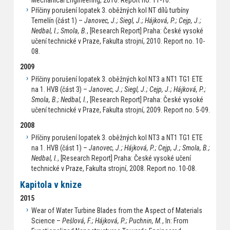
Mechanical Engineering, 2010. Report no. 11-10.
Příčiny porušení lopatek 3. oběžných kol NT dílů turbíny
Temelín (část 1) –
Janovec, J.; Siegl, J.; Hájková, P.; Cejp, J.;
Nedbal, I.; Smola, B.
, [Research Report] Praha: České vysoké
učení technické v Praze, Fakulta strojní, 2010. Report no. 10-
08.
2009
Příčiny porušení lopatek 3. oběžných kol NT3 a NT1 TG1 ETE
na 1. HVB (část 3) –
Janovec, J.; Siegl, J.; Cejp, J.; Hájková, P.;
Smola, B.; Nedbal, I.
, [Research Report] Praha: České vysoké
učení technické v Praze, Fakulta strojní, 2009. Report no. 5-09.
2008
Příčiny porušení lopatek 3. oběžných kol NT3 a NT1 TG1 ETE
na 1. HVB (část 1) –
Janovec, J.; Hájková, P.; Cejp, J.; Smola, B.;
Nedbal, I.
, [Research Report] Praha: České vysoké učení
technické v Praze, Fakulta strojní, 2008. Report no. 10-08.
Kapitola v knize
2015
Wear of Water Turbine Blades from the Aspect of Materials
Science –
Pešlová, F.; Hájková, P.; Puchnin, M.
, In: From