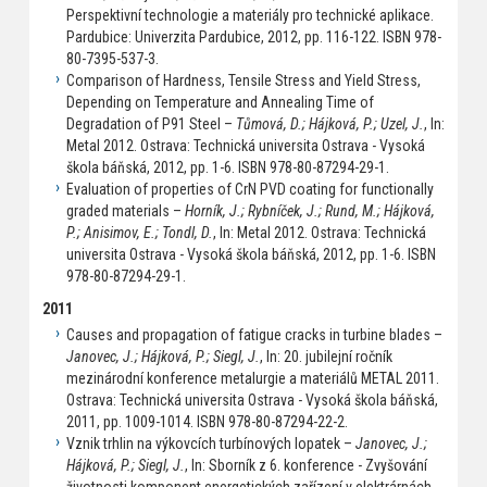
Perspektivní technologie a materiály pro technické aplikace.
Pardubice: Univerzita Pardubice, 2012, pp. 116-122. ISBN 978-
80-7395-537-3.
Comparison of Hardness, Tensile Stress and Yield Stress,
Depending on Temperature and Annealing Time of
Degradation of P91 Steel –
Tůmová, D.; Hájková, P.; Uzel, J.
, In:
Metal 2012. Ostrava: Technická universita Ostrava - Vysoká
škola báňská, 2012, pp. 1-6. ISBN 978-80-87294-29-1.
Evaluation of properties of CrN PVD coating for functionally
graded materials –
Horník, J.; Rybníček, J.; Rund, M.; Hájková,
P.; Anisimov, E.; Tondl, D.
, In: Metal 2012. Ostrava: Technická
universita Ostrava - Vysoká škola báňská, 2012, pp. 1-6. ISBN
978-80-87294-29-1.
2011
Causes and propagation of fatigue cracks in turbine blades –
Janovec, J.; Hájková, P.; Siegl, J.
, In: 20. jubilejní ročník
mezinárodní konference metalurgie a materiálů METAL 2011.
Ostrava: Technická universita Ostrava - Vysoká škola báňská,
2011, pp. 1009-1014. ISBN 978-80-87294-22-2.
Vznik trhlin na výkovcích turbínových lopatek –
Janovec, J.;
Hájková, P.; Siegl, J.
, In: Sborník z 6. konference - Zvyšování