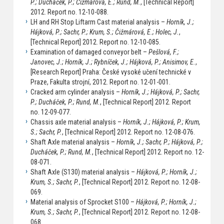
P.; Ducháček, P.; Čižmárová, E.; Rund, M.
, [Technical Report]
2012. Report no. 12-10-088.
LH and RH Stop Liftarm Cast material analysis –
Horník, J.;
Hájková, P.; Sachr, P.; Krum, S.; Čižmárová, E.; Holec, J.
,
[Technical Report] 2012. Report no. 12-10-085.
Examination of damaged conveyor belt –
Pešlová, F.;
Janovec, J.; Horník, J.; Rybníček, J.; Hájková, P.; Anisimov, E.
,
[Research Report] Praha: České vysoké učení technické v
Praze, Fakulta strojní, 2012. Report no. 12-01-001.
Cracked arm cylinder analysis –
Horník, J.; Hájková, P.; Sachr,
P.; Ducháček, P.; Rund, M.
, [Technical Report] 2012. Report
no. 12-09-077.
Chassis axle material analysis –
Horník, J.; Hájková, P.; Krum,
S.; Sachr, P.
, [Technical Report] 2012. Report no. 12-08-076.
Shaft Axle material analysis –
Horník, J.; Sachr, P.; Hájková, P.;
Ducháček, P.; Rund, M.
, [Technical Report] 2012. Report no. 12-
08-071.
Shaft Axle (S130) material analysis –
Hájková, P.; Horník, J.;
Krum, S.; Sachr, P.
, [Technical Report] 2012. Report no. 12-08-
069.
Material analysis of Sprocket S100 –
Hájková, P.; Horník, J.;
Krum, S.; Sachr, P.
, [Technical Report] 2012. Report no. 12-08-
068.