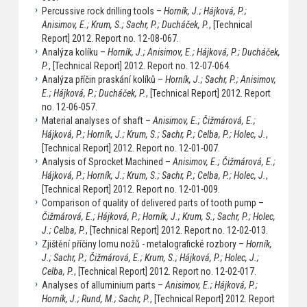
Percussive rock drilling tools –
Horník, J.; Hájková, P.;
Anisimov, E.; Krum, S.; Sachr, P.; Ducháček, P.
, [Technical
Report] 2012. Report no. 12-08-067.
Analýza kolíku –
Horník, J.; Anisimov, E.; Hájková, P.; Ducháček,
P.
, [Technical Report] 2012. Report no. 12-07-064.
Analýza příčin praskání kolíků –
Horník, J.; Sachr, P.; Anisimov,
E.; Hájková, P.; Ducháček, P.
, [Technical Report] 2012. Report
no. 12-06-057.
Material analyses of shaft –
Anisimov, E.; Čižmárová, E.;
Hájková, P.; Horník, J.; Krum, S.; Sachr, P.; Celba, P.; Holec, J.
,
[Technical Report] 2012. Report no. 12-01-007.
Analysis of Sprocket Machined –
Anisimov, E.; Čižmárová, E.;
Hájková, P.; Horník, J.; Krum, S.; Sachr, P.; Celba, P.; Holec, J.
,
[Technical Report] 2012. Report no. 12-01-009.
Comparison of quality of delivered parts of tooth pump –
Čižmárová, E.; Hájková, P.; Horník, J.; Krum, S.; Sachr, P.; Holec,
J.; Celba, P.
, [Technical Report] 2012. Report no. 12-02-013.
Zjištění příčiny lomu nožů - metalografické rozbory –
Horník,
J.; Sachr, P.; Čižmárová, E.; Krum, S.; Hájková, P.; Holec, J.;
Celba, P.
, [Technical Report] 2012. Report no. 12-02-017.
Analyses of alluminium parts –
Anisimov, E.; Hájková, P.;
Horník, J.; Rund, M.; Sachr, P.
, [Technical Report] 2012. Report