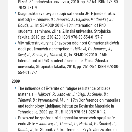
Plzeň: Západočeská univerzita, 2010. pp. 57-64. ISBN 978-80-
7043-931-9.
Diagnostika svarových spojů safe-endu JETE (nedestruktivní
metody) –
Tůmová, D.; Janovec, J.; Hájková, P.; Čmakal, J.;
Douda, J.
, In: SEMDOK 2010 - 15th Internationl of PhD.
students' seminare. Žilina: Žilinská universita, Strojnícka
fakulta, 2010. pp. 230-233. ISBN 978-80-554-0157-7.
Vliv mikrostruktury na únavovou odolnost Cr martenzitických
ocelí používaných v energetice –
Hájková, P.; Janovec, J.;
Siegl, J.; Smola, B.; Tůmová, D.
, In: SEMDOK 2010 - 15th
Internationl of PhD. students' seminare. Žilina: Žilinská
universita, Strojnícka fakulta, 2010, pp. 251-254. ISBN 978-80-
554-0157-7.
2009
The influence of δ-ferrite on fatigue resistance of blade
materials –
Hájková, P.; Janovec, J.; Siegl, J.; Smola, B.;
Tůmová, D.; Vyroubalová, M.
, In: 17th Conference on materilas
and technology. Ljubljana: Inštitut za Kovinske Materiale in
Tehnologije, 2009. pp. 31. !!!. ISBN 978-961-92518-1-2.
Provozně bezpečnostní diagnostika svarových spojů safe-
endu JETe –
Janovec, J.; Tůmová, D.; Hájková, P.; Čmakal, J.;
Douda, J.
, In: Sborník z 4. konference - Zvyšování životnosti