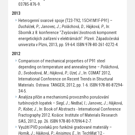
03785-876-9.
2013
Heterogenní svarové spoje (T23-T92; 15CH1M1F-P91) –
Ducháček, P.; Janovec, J.; Poláchová, D.; Hájková, P.
, In:
Sborník z 8. konference "Zvyšování životnosti komponent
energetických zařízení v elektrárnách". Plzeň: Západočeská
univerzita v Plzni, 2013, pp. 59-64. ISBN 978-80-261-0272-4.
2012
Comparison of mechanical properties of P91 steel
depending on temperature and annealing time –
Poláchová,
D.; Svobodová, M.; Hájková, P.; Uzel, J.
, In: COMAT 2012,
International Conference on Recent Trends in Structural
Materials. Ostrava: TANGER, 2012, pp. 1-6. ISBN 978-80-87294-
34-5.
Analýza příčin a mechanismů provozního porušování
turbínových lopatek –
Siegl, J.; Nedbal, I.; Janovec, J.; Hájková,
P.; Kober, J.
, In: Book of Abstracts - International Conference
Fractography 2012. Košice: Institute of Materials Research
SAS, 2012, pp. 26. ISBN 978-80-970964-2-7.
Využití PVD povlaků pro funkčně gradované materiály –
Horník, J.; Hájková, P.; Anisimov, E.
, In: TechMat´12 -