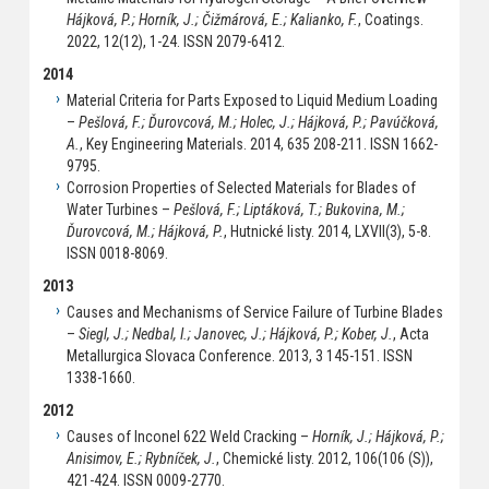
Hájková, P.; Horník, J.; Čižmárová, E.; Kalianko, F.
, Coatings.
2022, 12(12), 1-24. ISSN 2079-6412.
2014
Material Criteria for Parts Exposed to Liquid Medium Loading
–
Pešlová, F.; Ďurovcová, M.; Holec, J.; Hájková, P.; Pavúčková,
A.
, Key Engineering Materials. 2014, 635 208-211. ISSN 1662-
9795.
Corrosion Properties of Selected Materials for Blades of
Water Turbines –
Pešlová, F.; Liptáková, T.; Bukovina, M.;
Ďurovcová, M.; Hájková, P.
, Hutnické listy. 2014, LXVII(3), 5-8.
ISSN 0018-8069.
2013
Causes and Mechanisms of Service Failure of Turbine Blades
–
Siegl, J.; Nedbal, I.; Janovec, J.; Hájková, P.; Kober, J.
, Acta
Metallurgica Slovaca Conference. 2013, 3 145-151. ISSN
1338-1660.
2012
Causes of Inconel 622 Weld Cracking –
Horník, J.; Hájková, P.;
Anisimov, E.; Rybníček, J.
, Chemické listy. 2012, 106(106 (S)),
421-424. ISSN 0009-2770.