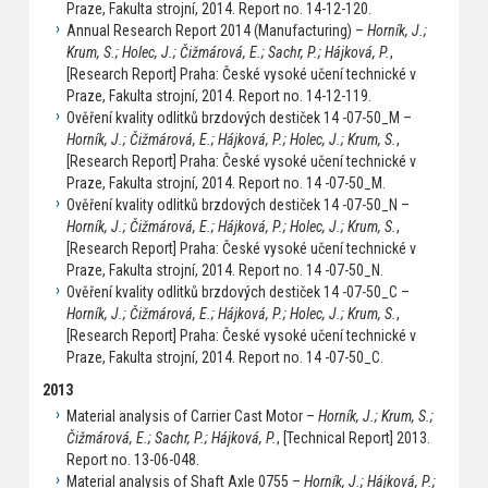
Praze, Fakulta strojní, 2014. Report no. 14-12-120.
Annual Research Report 2014 (Manufacturing) –
Horník, J.;
Krum, S.; Holec, J.; Čižmárová, E.; Sachr, P.; Hájková, P.
,
[Research Report] Praha: České vysoké učení technické v
Praze, Fakulta strojní, 2014. Report no. 14-12-119.
Ověření kvality odlitků brzdových destiček 14 -07-50_M –
Horník, J.; Čižmárová, E.; Hájková, P.; Holec, J.; Krum, S.
,
[Research Report] Praha: České vysoké učení technické v
Praze, Fakulta strojní, 2014. Report no. 14 -07-50_M.
Ověření kvality odlitků brzdových destiček 14 -07-50_N –
Horník, J.; Čižmárová, E.; Hájková, P.; Holec, J.; Krum, S.
,
[Research Report] Praha: České vysoké učení technické v
Praze, Fakulta strojní, 2014. Report no. 14 -07-50_N.
Ověření kvality odlitků brzdových destiček 14 -07-50_C –
Horník, J.; Čižmárová, E.; Hájková, P.; Holec, J.; Krum, S.
,
[Research Report] Praha: České vysoké učení technické v
Praze, Fakulta strojní, 2014. Report no. 14 -07-50_C.
2013
Material analysis of Carrier Cast Motor –
Horník, J.; Krum, S.;
Čižmárová, E.; Sachr, P.; Hájková, P.
, [Technical Report] 2013.
Report no. 13-06-048.
Material analysis of Shaft Axle 0755 –
Horník, J.; Hájková, P.;