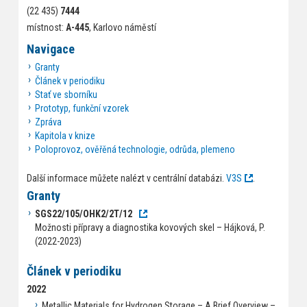
(22 435)
7444
místnost:
A-445
, Karlovo náměstí
Navigace
Granty
Článek v periodiku
Stať ve sborníku
Prototyp, funkční vzorek
Zpráva
Kapitola v knize
Poloprovoz, ověřěná technologie, odrůda, plemeno
Další informace můžete nalézt v centrální databázi.
V3S
.
Granty
SGS22/105/OHK2/2T/12
Možnosti přípravy a diagnostika kovových skel – Hájková, P.
(2022-2023)
Článek v periodiku
2022
Metallic Materials for Hydrogen Storage – A Brief Overview –