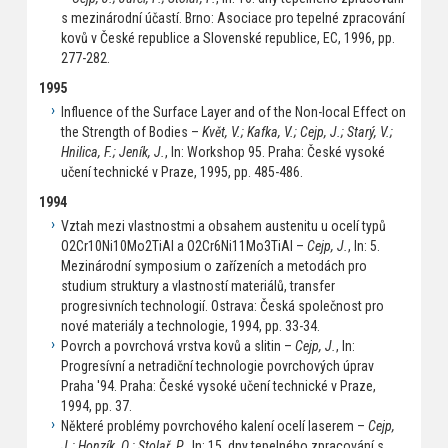
s mezinárodní účastí. Brno: Asociace pro tepelné zpracování
kovů v České republice a Slovenské republice, EC, 1996, pp.
277-282.
1995
Influence of the Surface Layer and of the Non-local Effect on
the Strength of Bodies –
Květ, V.; Kafka, V.; Cejp, J.; Starý, V.;
Hnilica, F.; Jeník, J.
, In: Workshop 95. Praha: České vysoké
učení technické v Praze, 1995, pp. 485-486.
1994
Vztah mezi vlastnostmi a obsahem austenitu u ocelí typů
O2Cr10Ni10Mo2TiAl a O2Cr6Ni11Mo3TiAl –
Cejp, J.
, In: 5.
Mezinárodní symposium o zařízeních a metodách pro
studium struktury a vlastností materiálů, transfer
progresivních technologií. Ostrava: Česká společnost pro
nové materiály a technologie, 1994, pp. 33-34.
Povrch a povrchová vrstva kovů a slitin –
Cejp, J.
, In:
Progresívní a netradiční technologie povrchových úprav
Praha '94. Praha: České vysoké učení technické v Praze,
1994, pp. 37.
Některé problémy povrchového kalení ocelí laserem –
Cejp,
J.; Honzík, O.; Stolař, P.
, In: 15. dny tepelného zpracování s