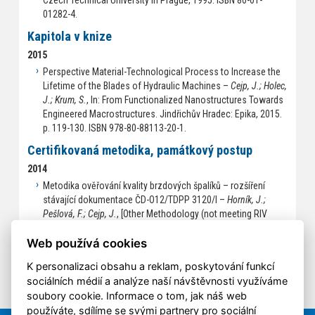
Czech Technical University in Prague, 1995. ISBN 80-01-
01282-4.
Kapitola v knize
2015
Perspective Material-Technological Process to Increase the
Lifetime of the Blades of Hydraulic Machines –
Cejp, J.; Holec,
J.; Krum, S.
, In: From Functionalized Nanostructures Towards
Engineered Macrostructures. Jindřichův Hradec: Epika, 2015.
p. 119-130. ISBN 978-80-88113-20-1.
Certifikovaná metodika, památkový postup
2014
Metodika ověřování kvality brzdových špalíků – rozšíření
stávající dokumentace ČD-O12/TDPP 3120/I –
Horník, J.;
Pešlová, F.; Cejp, J.
, [Other Methodology (not meeting RIV
conditions)] 2014.
Web používá cookies
K personalizaci obsahu a reklam, poskytování funkcí
sociálních médií a analýze naší návštěvnosti využíváme
soubory cookie. Informace o tom, jak náš web
používáte, sdílíme se svými partnery pro sociální