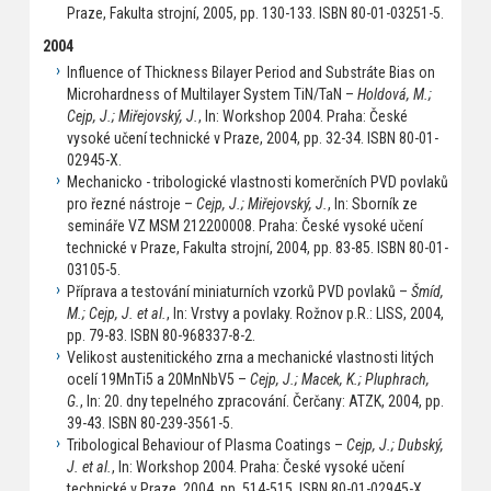
Praze, Fakulta strojní, 2005, pp. 130-133. ISBN 80-01-03251-5.
2004
Influence of Thickness Bilayer Period and Substráte Bias on
Microhardness of Multilayer System TiN/TaN –
Holdová, M.;
Cejp, J.; Miřejovský, J.
, In: Workshop 2004. Praha: České
vysoké učení technické v Praze, 2004, pp. 32-34. ISBN 80-01-
02945-X.
Mechanicko - tribologické vlastnosti komerčních PVD povlaků
pro řezné nástroje –
Cejp, J.; Miřejovský, J.
, In: Sborník ze
semináře VZ MSM 212200008. Praha: České vysoké učení
technické v Praze, Fakulta strojní, 2004, pp. 83-85. ISBN 80-01-
03105-5.
Příprava a testování miniaturních vzorků PVD povlaků –
Šmíd,
M.; Cejp, J. et al.
, In: Vrstvy a povlaky. Rožnov p.R.: LISS, 2004,
pp. 79-83. ISBN 80-968337-8-2.
Velikost austenitického zrna a mechanické vlastnosti litých
ocelí 19MnTi5 a 20MnNbV5 –
Cejp, J.; Macek, K.; Pluphrach,
G.
, In: 20. dny tepelného zpracování. Čerčany: ATZK, 2004, pp.
39-43. ISBN 80-239-3561-5.
Tribological Behaviour of Plasma Coatings –
Cejp, J.; Dubský,
J. et al.
, In: Workshop 2004. Praha: České vysoké učení
technické v Praze, 2004, pp. 514-515. ISBN 80-01-02945-X.