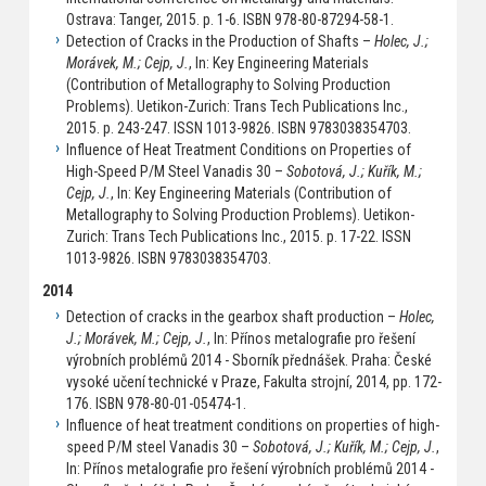
Ostrava: Tanger, 2015. p. 1-6. ISBN 978-80-87294-58-1.
Detection of Cracks in the Production of Shafts –
Holec, J.;
Morávek, M.; Cejp, J.
, In: Key Engineering Materials
(Contribution of Metallography to Solving Production
Problems). Uetikon-Zurich: Trans Tech Publications Inc.,
2015. p. 243-247. ISSN 1013-9826. ISBN 9783038354703.
Influence of Heat Treatment Conditions on Properties of
High-Speed P/M Steel Vanadis 30 –
Sobotová, J.; Kuřík, M.;
Cejp, J.
, In: Key Engineering Materials (Contribution of
Metallography to Solving Production Problems). Uetikon-
Zurich: Trans Tech Publications Inc., 2015. p. 17-22. ISSN
1013-9826. ISBN 9783038354703.
2014
Detection of cracks in the gearbox shaft production –
Holec,
J.; Morávek, M.; Cejp, J.
, In: Přínos metalografie pro řešení
výrobních problémů 2014 - Sborník přednášek. Praha: České
vysoké učení technické v Praze, Fakulta strojní, 2014, pp. 172-
176. ISBN 978-80-01-05474-1.
Influence of heat treatment conditions on properties of high-
speed P/M steel Vanadis 30 –
Sobotová, J.; Kuřík, M.; Cejp, J.
,
In: Přínos metalografie pro řešení výrobních problémů 2014 -