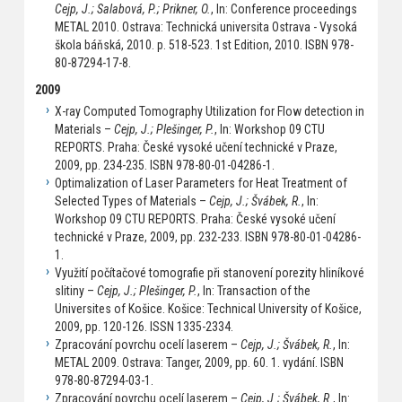
Cejp, J.; Salabová, P.; Prikner, O.
, In: Conference proceedings
METAL 2010. Ostrava: Technická universita Ostrava - Vysoká
škola báňská, 2010. p. 518-523. 1st Edition, 2010. ISBN 978-
80-87294-17-8.
2009
X-ray Computed Tomography Utilization for Flow detection in
Materials –
Cejp, J.; Plešinger, P.
, In: Workshop 09 CTU
REPORTS. Praha: České vysoké učení technické v Praze,
2009, pp. 234-235. ISBN 978-80-01-04286-1.
Optimalization of Laser Parameters for Heat Treatment of
Selected Types of Materials –
Cejp, J.; Švábek, R.
, In:
Workshop 09 CTU REPORTS. Praha: České vysoké učení
technické v Praze, 2009, pp. 232-233. ISBN 978-80-01-04286-
1.
Využití počítačové tomografie při stanovení porezity hliníkové
slitiny –
Cejp, J.; Plešinger, P.
, In: Transaction of the
Universites of Košice. Košice: Technical University of Košice,
2009, pp. 120-126. ISSN 1335-2334.
Zpracování povrchu ocelí laserem –
Cejp, J.; Švábek, R.
, In:
METAL 2009. Ostrava: Tanger, 2009, pp. 60. 1. vydání. ISBN
978-80-87294-03-1.
Zpracování povrchu ocelí laserem –
Cejp, J.; Švábek, R.
, In: