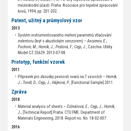
mezinárodní účastí. Praha: Asociace pro tepelné zpracování
kovů, 1994, pp. 201-202.
Patent, užitný a průmyslový vzor
2013
Systém instrumentovaného měření parametrů vtlačování
indentoru (kryt s akustickým senzorem) –
Anisimov, E.;
Puchnin, M.; Horník, J.; Pešlová, F.; Cejp, J.
, Czechia. Utility
Model CZ 25629. 2013-07-08.
Prototyp, funkční vzorek
2011
Přípravek pro zkoušky pevnosti svarů na T vzorcích –
Horník,
J.; Tondl, D.; Cejp, J.; Hájková, P.
, [Functional Sample] 2011.
Zpráva
2018
Material analysis of sheets –
Čižmárová, E.; Cejp, J.; Horník,
J.
, [Technical Report] Praha: CTU FME. Department of
Materials Engineering, 2018. Report no. No. 18-02-007.
2016