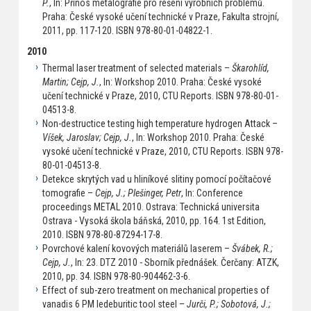
P.
, In: Přínos metalografie pro řešení výrobních problémů.
Praha: České vysoké učení technické v Praze, Fakulta strojní,
2011, pp. 117-120. ISBN 978-80-01-04822-1.
2010
Thermal laser treatment of selected materials –
Škarohlíd,
Martin; Cejp, J.
, In: Workshop 2010. Praha: České vysoké
učení technické v Praze, 2010, CTU Reports. ISBN 978-80-01-
04513-8.
Non-destructice testing high temperature hydrogen Attack –
Víšek, Jaroslav; Cejp, J.
, In: Workshop 2010. Praha: České
vysoké učení technické v Praze, 2010, CTU Reports. ISBN 978-
80-01-04513-8.
Detekce skrytých vad u hliníkové slitiny pomocí počítačové
tomografie –
Cejp, J.; Plešinger, Petr
, In: Conference
proceedings METAL 2010. Ostrava: Technická universita
Ostrava - Vysoká škola báňská, 2010, pp. 164. 1st Edition,
2010. ISBN 978-80-87294-17-8.
Povrchové kalení kovových materiálů laserem –
Švábek, R.;
Cejp, J.
, In: 23. DTZ 2010 - Sborník přednášek. Čerčany: ATZK,
2010, pp. 34. ISBN 978-80-904462-3-6.
Effect of sub-zero treatment on mechanical properties of
vanadis 6 PM ledeburitic tool steel –
Jurči, P.; Sobotová, J.;