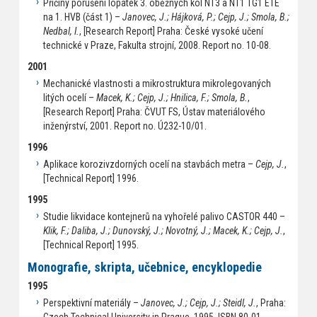
Příčiny porušení lopatek 3. oběžných kol NT3 a NT1 TG1 ETE
na 1. HVB (část 1) –
Janovec, J.; Hájková, P.; Cejp, J.; Smola, B.;
Nedbal, I.
, [Research Report] Praha: České vysoké učení
technické v Praze, Fakulta strojní, 2008. Report no. 10-08.
2001
Mechanické vlastnosti a mikrostruktura mikrolegovaných
litých ocelí –
Macek, K.; Cejp, J.; Hnilica, F.; Smola, B.
,
[Research Report] Praha: ČVUT FS, Ústav materiálového
inženýrství, 2001. Report no. Ú232-10/01.
1996
Aplikace korozivzdorných ocelí na stavbách metra –
Cejp, J.
,
[Technical Report] 1996.
1995
Studie likvidace kontejnerů na vyhořelé palivo CASTOR 440 –
Klik, F.; Daliba, J.; Dunovský, J.; Novotný, J.; Macek, K.; Cejp, J.
,
[Technical Report] 1995.
Monografie, skripta, učebnice, encyklopedie
1995
Perspektivní materiály –
Janovec, J.; Cejp, J.; Steidl, J.
, Praha: