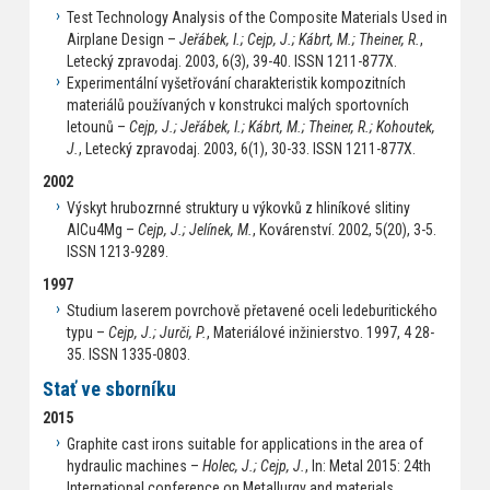
Test Technology Analysis of the Composite Materials Used in
Airplane Design –
Jeřábek, I.; Cejp, J.; Kábrt, M.; Theiner, R.
,
Letecký zpravodaj. 2003, 6(3), 39-40. ISSN 1211-877X.
Experimentální vyšetřování charakteristik kompozitních
materiálů používaných v konstrukci malých sportovních
letounů –
Cejp, J.; Jeřábek, I.; Kábrt, M.; Theiner, R.; Kohoutek,
J.
, Letecký zpravodaj. 2003, 6(1), 30-33. ISSN 1211-877X.
2002
Výskyt hrubozrnné struktury u výkovků z hliníkové slitiny
AlCu4Mg –
Cejp, J.; Jelínek, M.
, Kovárenství. 2002, 5(20), 3-5.
ISSN 1213-9289.
1997
Studium laserem povrchově přetavené oceli ledeburitického
typu –
Cejp, J.; Jurči, P.
, Materiálové inžinierstvo. 1997, 4 28-
35. ISSN 1335-0803.
Stať ve sborníku
2015
Graphite cast irons suitable for applications in the area of
hydraulic machines –
Holec, J.; Cejp, J.
, In: Metal 2015: 24th
International conference on Metallurgy and materials.