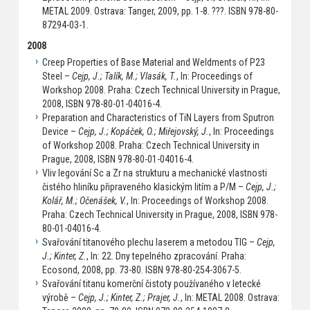
METAL 2009. Ostrava: Tanger, 2009, pp. 1-8. ???. ISBN 978-80-
87294-03-1.
2008
Creep Properties of Base Material and Weldments of P23
Steel –
Cejp, J.; Talík, M.; Vlasák, T.
, In: Proceedings of
Workshop 2008. Praha: Czech Technical University in Prague,
2008, ISBN 978-80-01-04016-4.
Preparation and Characteristics of TiN Layers from Sputron
Device –
Cejp, J.; Kopáček, O.; Miřejovský, J.
, In: Proceedings
of Workshop 2008. Praha: Czech Technical University in
Prague, 2008, ISBN 978-80-01-04016-4.
Vliv legování Sc a Zr na strukturu a mechanické vlastnosti
čistého hliníku připraveného klasickým litím a P/M –
Cejp, J.;
Kolář, M.; Očenášek, V.
, In: Proceedings of Workshop 2008.
Praha: Czech Technical University in Prague, 2008, ISBN 978-
80-01-04016-4.
Svařování titanového plechu laserem a metodou TIG –
Cejp,
J.; Kinter, Z.
, In: 22. Dny tepelného zpracování. Praha:
Ecosond, 2008, pp. 73-80. ISBN 978-80-254-3067-5.
Svařování titanu komerční čistoty používaného v letecké
výrobě –
Cejp, J.; Kinter, Z.; Prajer, J.
, In: METAL 2008. Ostrava: