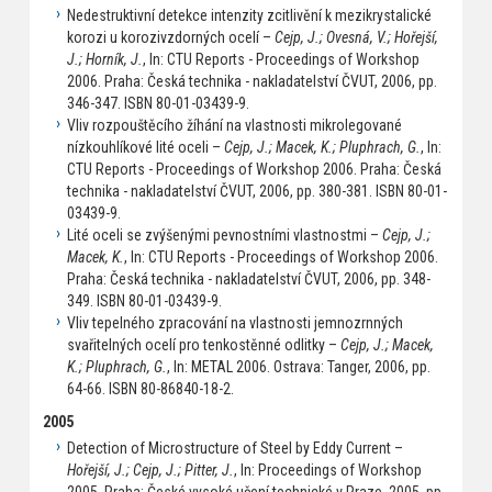
Nedestruktivní detekce intenzity zcitlivění k mezikrystalické
korozi u korozivzdorných ocelí –
Cejp, J.; Ovesná, V.; Hořejší,
J.; Horník, J.
, In: CTU Reports - Proceedings of Workshop
2006. Praha: Česká technika - nakladatelství ČVUT, 2006, pp.
346-347. ISBN 80-01-03439-9.
Vliv rozpouštěcího žíhání na vlastnosti mikrolegované
nízkouhlíkové lité oceli –
Cejp, J.; Macek, K.; Pluphrach, G.
, In:
CTU Reports - Proceedings of Workshop 2006. Praha: Česká
technika - nakladatelství ČVUT, 2006, pp. 380-381. ISBN 80-01-
03439-9.
Lité oceli se zvýšenými pevnostními vlastnostmi –
Cejp, J.;
Macek, K.
, In: CTU Reports - Proceedings of Workshop 2006.
Praha: Česká technika - nakladatelství ČVUT, 2006, pp. 348-
349. ISBN 80-01-03439-9.
Vliv tepelného zpracování na vlastnosti jemnozrnných
svařitelných ocelí pro tenkostěnné odlitky –
Cejp, J.; Macek,
K.; Pluphrach, G.
, In: METAL 2006. Ostrava: Tanger, 2006, pp.
64-66. ISBN 80-86840-18-2.
2005
Detection of Microstructure of Steel by Eddy Current –
Hořejší, J.; Cejp, J.; Pitter, J.
, In: Proceedings of Workshop