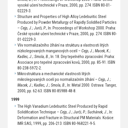
vysoké učení technické v Praze, 2000, pp. 274. ISBN 80-01-
02229-3.
Structure and Properties of High Alloy Ledeburitic Steel
Produced by Powder Metallurgy of Rapidly Solidified Particles
–
Cejp, J.; Jurči, P.
, In: Proceedings of Workshop 2000. Praha:
České vysoké učení technické v Praze, 2000, pp. 274. ISBN 80-
01-02229-3.
Vliv normalizačního žíhání na strukturu a vlastnosti litých
nízkolegovaných manganových ocelí –
Cejp, J.; Macek, K.;
Kadlec, J.; Smola, B.
, In: 18. Dny tepelného zpracování. Praha:
Asociace pro tepelné zpracování kovů, 2000, pp. 85-91. ISBN
80-238-5972-2.
Mikrostruktura a mechanické vlastnosti litých
mikrolegovaných ocelí po normalizačním žíhání –
Cejp, J.;
Macek, J.; Kadlec, J.; Smola, B.
, In: Metal 2000. Ostrava: Tanger,
2000, pp. 62-63. ISBN 80-85988-48-8.
1999
The High Vanadium Ledeburitic Steel Produced by Rapid
Solidification Technique –
Cejp, J.; Jurči, P.; Suchánek, J.
, In:
Deformation and Fracture in Structural PM Materials. Košice:
IMR SAS, 1999, pp. 206-213. ISBN 80-968221-9-5.