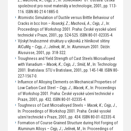
Z.; Machová, A.; Cejp, J.
, In: JUNIORMAT '01. Ostrava: Česká
společnost pro nové materiály a technologie, 2001, pp. 113-
116. ISBN 80-214-1885-0.
Atomistic Simulation of Ductile versus Brittle Behaviour of
Cracks in bcc Iron –
Rosecký, Z.; Machová, A.; Cejp, J.
, In:
Proceedings of Workshop 2001. Praha: České vysoké učení
technické v Praze, 2001, pp. 524-525. ISBN 80-01-02335-4.
Výskyt hrubozrnné struktury u výkovků z hliníkové slitiny
AlCuMg –
Cejp, J.; Jelínek, M.
, In: Aluminium 2001. Děčín:
Alusuisse, 2001, pp. 318-322.
Troughness and Yield Strength of Cast Steels Microalloyed
with Vanadium –
Macek, K.; Cejp, J.; Smíd, M.
, In: Technology
2001. Bratislava: STU v Bratislave, 2001, pp. 145-148. ISBN 80-
227-1567-0.
Influence of Alloying Elements on Mechanical Properties of
Low Carbon Cast Steel –
Cejp, J.; Macek, K.
, In: Proceedings
of Workshop 2001. Praha: České vysoké učení technické v
Praze, 2001, pp. 432. ISBN 80-01-02335-4.
Toughness of Cast Microalloyed Steels –
Macek, K.; Cejp, J.
,
In: Proceedings of Workshop 2001. Praha: České vysoké
učení technické v Praze, 2001, pp. 434. ISBN 80-01-02335-4.
Formation of Course-Grained Structure during Hot Forging of
Aluminum Alloys –
Cejp, J.; Jelínek, M.
, In: Proceedings of