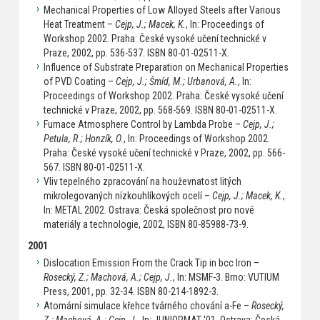
Mechanical Properties of Low Alloyed Steels after Various
Heat Treatment –
Cejp, J.; Macek, K.
, In: Proceedings of
Workshop 2002. Praha: České vysoké učení technické v
Praze, 2002, pp. 536-537. ISBN 80-01-02511-X.
Influence of Substrate Preparation on Mechanical Properties
of PVD Coating –
Cejp, J.; Šmíd, M.; Urbanová, A.
, In:
Proceedings of Workshop 2002. Praha: České vysoké učení
technické v Praze, 2002, pp. 568-569. ISBN 80-01-02511-X.
Furnace Atmosphere Control by Lambda Probe –
Cejp, J.;
Petula, R.; Honzík, O.
, In: Proceedings of Workshop 2002.
Praha: České vysoké učení technické v Praze, 2002, pp. 566-
567. ISBN 80-01-02511-X.
Vliv tepelného zpracování na houževnatost litých
mikrolegovaných nízkouhlíkových ocelí –
Cejp, J.; Macek, K.
,
In: METAL 2002. Ostrava: Česká společnost pro nové
materiály a technologie, 2002, ISBN 80-85988-73-9.
2001
Dislocation Emission From the Crack Tip in bcc Iron –
Rosecký, Z.; Machová, A.; Cejp, J.
, In: MSMF-3. Brno: VUTIUM
Press, 2001, pp. 32-34. ISBN 80-214-1892-3.
Atomární simulace křehce tvárného chování a-Fe –
Rosecký,