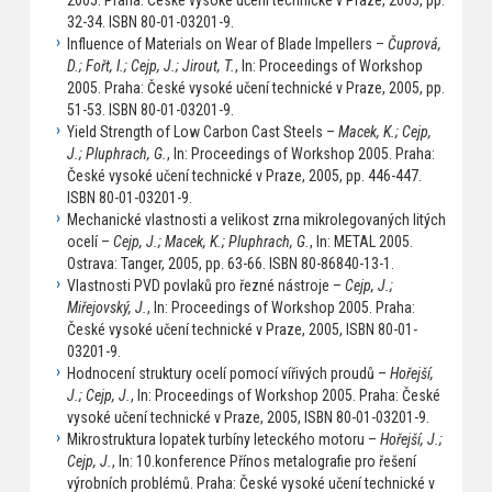
2005. Praha: České vysoké učení technické v Praze, 2005, pp.
32-34. ISBN 80-01-03201-9.
Influence of Materials on Wear of Blade Impellers –
Čuprová,
D.; Fořt, I.; Cejp, J.; Jirout, T.
, In: Proceedings of Workshop
2005. Praha: České vysoké učení technické v Praze, 2005, pp.
51-53. ISBN 80-01-03201-9.
Yield Strength of Low Carbon Cast Steels –
Macek, K.; Cejp,
J.; Pluphrach, G.
, In: Proceedings of Workshop 2005. Praha:
České vysoké učení technické v Praze, 2005, pp. 446-447.
ISBN 80-01-03201-9.
Mechanické vlastnosti a velikost zrna mikrolegovaných litých
ocelí –
Cejp, J.; Macek, K.; Pluphrach, G.
, In: METAL 2005.
Ostrava: Tanger, 2005, pp. 63-66. ISBN 80-86840-13-1.
Vlastnosti PVD povlaků pro řezné nástroje –
Cejp, J.;
Miřejovský, J.
, In: Proceedings of Workshop 2005. Praha:
České vysoké učení technické v Praze, 2005, ISBN 80-01-
03201-9.
Hodnocení struktury ocelí pomocí vířivých proudů –
Hořejší,
J.; Cejp, J.
, In: Proceedings of Workshop 2005. Praha: České
vysoké učení technické v Praze, 2005, ISBN 80-01-03201-9.
Mikrostruktura lopatek turbíny leteckého motoru –
Hořejší, J.;
Cejp, J.
, In: 10.konference Přínos metalografie pro řešení
výrobních problémů. Praha: České vysoké učení technické v