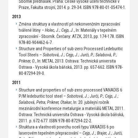
Sborník přednášek. Praha: České vysoké učení technické v
Praze, Fakulta strojní, 2014. p. 29-34. ISBN 978-80-01-05474-1.
2013
Změna struktury a vlastností při nekonvenčním zpracování
tvářené litiny –
Holec, J.; Cejp, J.
, In: Materiály v tepelném
zpracování - Sborník. Čerčany: ATZK, 2013, pp. 174-178. ISBN
978-80-904462-6-7.
Structure and Properties of sub-zero Processed Ledeburitic
Tool Steels –
Sobotová, J.; Cejp, J.; Jurči, P.; Salabová, P.;
Prikner, O.
, In: METAL 2013. Ostrava: Technická universita
Ostrava - Vysoká škola báňská, 2013. pp. 657-662. ISBN 978-
80-87294-39-0.
2011
Structure and properties of sub-zero processed VANADIS 6
P/M ledeburitic tool steel –
Sobotová, J.; Jurči, P.; Cejp, J.;
Salabová, Petra; Prikner, Otakar
, In: 20. jubilejní ročník
mezinárodní konference metalurgie a materiálů METAL 2011.
Ostrava: Technická universita Ostrava - Vysoká škola báňská,
2011. p. 672-677. ISBN 978-80-87294-22-2.
Struktura a vlastnosti povrchu oceli typu VANADIS 6 po
laserovém tepelném přepracování –
Cejp, J.; Brajer, J.; Jurči,