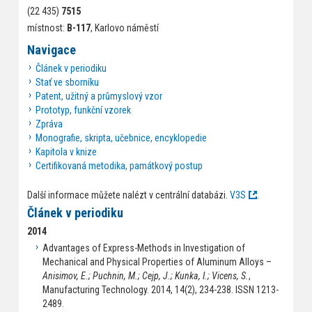
(22 435)
7515
místnost:
B-117
, Karlovo náměstí
Navigace
Článek v periodiku
Stať ve sborníku
Patent, užitný a průmyslový vzor
Prototyp, funkční vzorek
Zpráva
Monografie, skripta, učebnice, encyklopedie
Kapitola v knize
Certifikovaná metodika, památkový postup
Další informace můžete nalézt v centrální databázi.
V3S
.
Článek v periodiku
2014
Advantages of Express-Methods in Investigation of
Mechanical and Physical Properties of Aluminum Alloys –
Anisimov, E.; Puchnin, M.; Cejp, J.; Kunka, I.; Vicens, S.
,
Manufacturing Technology. 2014, 14(2), 234-238. ISSN 1213-
2489.