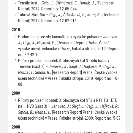
Tensile test –
Cejp, J.; Čižmárová, E.; Horník, J.
, [Technical
Report] 2012. Report no. 12-05-044.
Tahová zkouška –
Cejp, J.; Čižmárová, E.; Krum, S.
, [Technical
Report] 2012. Report no. 12-02-016.
2010
Hodnocení porezity laminátu po cyklické pulsaci –
Janovec,
J.; Cejp, J.; Hájková, P.
, [Research Report] Praha: České
vysoké učení technické v Praze, Fakulta strojní, 2010. Report
no. ZP 42-10.
Příčiny porušení lopatek 3. oběžných kol NT dílů turbíny
Temelín (část 1) –
Janovec, J.; Siegl, J.; Hájková, P.; Cejp, J.;
Nedbal, I.; Smola, B.
, [Research Report] Praha: České vysoké
učení technické v Praze, Fakulta strojní, 2010. Report no. 10-
08.
2009
Příčiny porušení lopatek 3. oběžných kol NT3 a NT1 TG1 ETE
na 1. HVB (část 3) –
Janovec, J.; Siegl, J.; Cejp, J.; Hájková, P.;
Smola, B.; Nedbal, I.
, [Research Report] Praha: České vysoké
učení technické v Praze, Fakulta strojní, 2009. Report no. 5-09.
2008