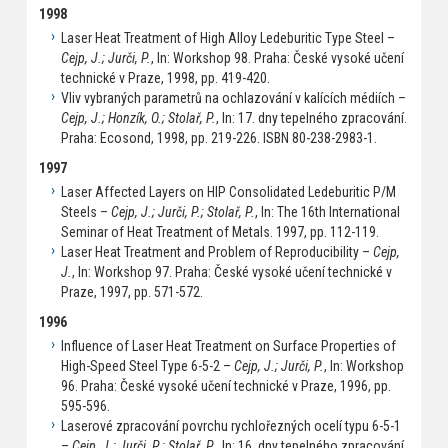
1998
Laser Heat Treatment of High Alloy Ledeburitic Type Steel –
Cejp, J.; Jurči, P.
, In: Workshop 98. Praha: České vysoké učení
technické v Praze, 1998, pp. 419-420.
Vliv vybraných parametrů na ochlazování v kalících médiích –
Cejp, J.; Honzík, O.; Stolař, P.
, In: 17. dny tepelného zpracování.
Praha: Ecosond, 1998, pp. 219-226. ISBN 80-238-2983-1.
1997
Laser Affected Layers on HIP Consolidated Ledeburitic P/M
Steels –
Cejp, J.; Jurči, P.; Stolař, P.
, In: The 16th International
Seminar of Heat Treatment of Metals. 1997, pp. 112-119.
Laser Heat Treatment and Problem of Reproducibility –
Cejp,
J.
, In: Workshop 97. Praha: České vysoké učení technické v
Praze, 1997, pp. 571-572.
1996
Influence of Laser Heat Treatment on Surface Properties of
High-Speed Steel Type 6-5-2 –
Cejp, J.; Jurči, P.
, In: Workshop
96. Praha: České vysoké učení technické v Praze, 1996, pp.
595-596.
Laserové zpracování povrchu rychlořezných ocelí typu 6-5-1
–
Cejp, J.; Jurči, P.; Stolař, P.
, In: 16. dny tepelného zpracování