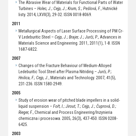
The Abrasive Wear of Materials for Functional Parts of Water
Turbines –
Holec, J.; Cejp, J.; Krum, S.; Pešlová, F.
, Hutnické
listy. 2014, LXVII(3), 29-32. ISSN 0018-8069.
2011
Metallurgical Aspects of Laser Surface Processing of PM Cr-
V Ledeburitic Steel –
Cejp, J.; Brajer, J.; Jurči, P.
, Advances in
Materials Science and Engineering. 2011, 2011(1), 1-8. ISSN
1687-6822.
2007
Changes of the Fracture Behaviour of Medium-Alloyed
Ledeburitic Tool Steel after Plasma Nitriding –
Jurči, P.;
Hnilica, F.; Cejp, J.
, Materials and Technology. 2007, 41(5),
231-236. ISSN 1580-2949.
2005
Study of erosion wear of pitched blade impellers in a solid-
liquid suspension –
Fořt, I.; Jirout, T.; Cejp, J.; Čuprová, D.;
Rieger, F.
, Chemical and Process Engineering/Inzynieria
chemiczna i procesowa. 2005, 26(3), 437-450. ISSN 0208-
6425.
2003