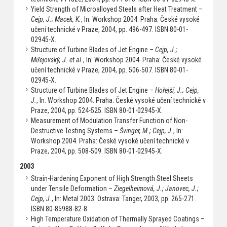
Yield Strength of Microalloyed Steels after Heat Treatment –
Cejp, J.; Macek, K.
, In: Workshop 2004. Praha: České vysoké
učení technické v Praze, 2004, pp. 496-497. ISBN 80-01-
02945-X.
Structure of Turbine Blades of Jet Engine –
Cejp, J.;
Miřejovský, J. et al.
, In: Workshop 2004. Praha: České vysoké
učení technické v Praze, 2004, pp. 506-507. ISBN 80-01-
02945-X.
Structure of Turbine Blades of Jet Engine –
Hořejší, J.; Cejp,
J.
, In: Workshop 2004. Praha: České vysoké učení technické v
Praze, 2004, pp. 524-525. ISBN 80-01-02945-X.
Measurement of Modulation Transfer Function of Non-
Destructive Testing Systems –
Švinger, M.; Cejp, J.
, In:
Workshop 2004. Praha: České vysoké učení technické v
Praze, 2004, pp. 508-509. ISBN 80-01-02945-X.
2003
Strain-Hardening Exponent of High Strength Steel Sheets
under Tensile Deformation –
Ziegelheimová, J.; Janovec, J.;
Cejp, J.
, In: Metal 2003. Ostrava: Tanger, 2003, pp. 265-271.
ISBN 80-85988-82-8.
High Temperature Oxidation of Thermally Sprayed Coatings –