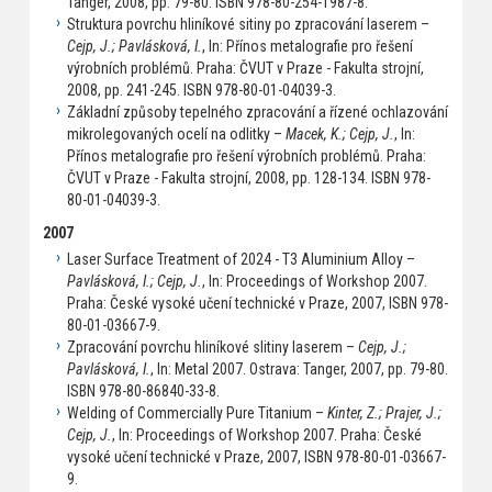
Tanger, 2008, pp. 79-80. ISBN 978-80-254-1987-8.
Struktura povrchu hliníkové sitiny po zpracování laserem –
Cejp, J.; Pavlásková, I.
, In: Přínos metalografie pro řešení
výrobních problémů. Praha: ČVUT v Praze - Fakulta strojní,
2008, pp. 241-245. ISBN 978-80-01-04039-3.
Základní způsoby tepelného zpracování a řízené ochlazování
mikrolegovaných ocelí na odlitky –
Macek, K.; Cejp, J.
, In:
Přínos metalografie pro řešení výrobních problémů. Praha:
ČVUT v Praze - Fakulta strojní, 2008, pp. 128-134. ISBN 978-
80-01-04039-3.
2007
Laser Surface Treatment of 2024 - T3 Aluminium Alloy –
Pavlásková, I.; Cejp, J.
, In: Proceedings of Workshop 2007.
Praha: České vysoké učení technické v Praze, 2007, ISBN 978-
80-01-03667-9.
Zpracování povrchu hliníkové slitiny laserem –
Cejp, J.;
Pavlásková, I.
, In: Metal 2007. Ostrava: Tanger, 2007, pp. 79-80.
ISBN 978-80-86840-33-8.
Welding of Commercially Pure Titanium –
Kinter, Z.; Prajer, J.;
Cejp, J.
, In: Proceedings of Workshop 2007. Praha: České
vysoké učení technické v Praze, 2007, ISBN 978-80-01-03667-
9.