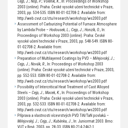
Cejp, J.; Nop, P.; Voleník, K.
, In: Proceedings of Workshop
2003 (online). Praha: České vysoké učení technické v Praze,
2003, pp. 534-535. ISBN 80-01-02708-2. Available from:
http://web.cvut.cz/ctu/research/workshop/ws2003.pdf
Assessment of Carburizing Potential of Furnace Atmosphere
by Lambda Probe –
Hodousek, L.; Cejp, J.; Honzík, O.
, In:
Proceedings of Workshop 2003 (online). Praha: České
vysoké učení technické v Praze, 2003, pp. 548-549. ISBN 80-
01-02708-2. Available from:
http://web.cvut.cz/ctu/research/workshop/ws2003.pdf
Preparation of Multilayered Coatings by PVD –
Miřejovský, J.;
Cejp, J.; Novák, R.
, In: Proceedings of Workshop 2003
(online). Praha: České vysoké učení technické v Praze, 2003,
pp. 552-553. ISBN 80-01-02708-2. Available from:
http://web.cvut.cz/ctu/research/workshop/ws2003.pdf
Possibility of Intercritical Heat Treatment of Cast Alloyed
Steels –
Cejp, J.; Macek, K.
, In: Proceedings of Workshop
2003 (online). Praha: České vysoké učení technické v Praze,
2003, pp. 532-533. ISBN 80-01-02708-2. Available from:
http://web.cvut.cz/ctu/research/workshop/ws2003.pdf
Příprava a vlastnosti vícevrstvých PVD TiN/TaN povlaků –
Miřejovský, J.; Cejp, J.; Kuběnka, J.
, In: Juniormat 2003. Brno:
VUT v Brně, 2003, pp. 28-33. ISBN 80-214-2462-1.