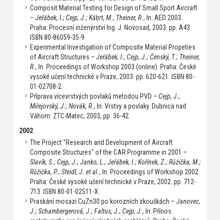
Composit Material Testing for Design of Small Sport Aircraft
–
Jeřábek, I.; Cejp, J.; Kábrt, M.; Theiner, R.
, In: AED 2003.
Praha: Procesní inženýrství Ing. J. Novosad, 2003. pp. A43.
ISBN 80-86059-35-9.
Experimental Investigation of Composite Material Propeties
of Aircraft Structures –
Jeřábek, I.; Cejp, J.; Čenský, T.; Theiner,
R.
, In: Proceedings of Workshop 2003 (online). Praha: České
vysoké učení technické v Praze, 2003. pp. 620-621. ISBN 80-
01-02708-2.
Příprava vícevrstvých povlaků metodou PVD –
Cejp, J.;
Miřejovský, J.; Novák, R.
, In: Vrstvy a povlaky. Dubnica nad
Váhom: ZTC-Matec, 2003, pp. 36-42.
2002
The Project "Research and Development of Aircraft
Composite Structures" of the CAR Programme in 2001 –
Slavík, S.; Cejp, J.; Janko, L.; Jeřábek, I.; Kořínek, Z.; Růžička, M.;
Růžička, P.; Steidl, J. et al.
, In: Proceedings of Workshop 2002.
Praha: České vysoké učení technické v Praze, 2002. pp. 712-
713. ISBN 80-01-02511-X.
Praskání mosazi CuZn30 po korozních zkouškách –
Janovec,
J.; Schambergerová, J.; Faltus, J.; Cejp, J.
, In: Přínos