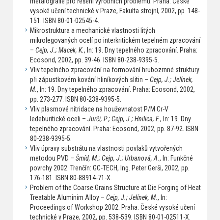
metalografie pro řešení výrobních problémů. Praha: České
vysoké učení technické v Praze, Fakulta strojní, 2002, pp. 148-
151. ISBN 80-01-02545-4.
Mikrostruktura a mechanické vlastnosti litých
mikrolegovaných ocelí po interkritickém tepelném zpracování
–
Cejp, J.; Macek, K.
, In: 19. Dny tepelného zpracování. Praha:
Ecosond, 2002, pp. 39-46. ISBN 80-238-9395-5.
Vliv tepelného zpracování na formování hrubozrnné struktury
při zápustkovém kování hliníkových slitin –
Cejp, J.; Jelínek,
M.
, In: 19. Dny tepelného zpracování. Praha: Ecosond, 2002,
pp. 273-277. ISBN 80-238-9395-5.
Vliv plasmové nitridace na houževnatost P/M Cr-V
ledeburitické oceli –
Jurči, P.; Cejp, J.; Hnilica, F.
, In: 19. Dny
tepelného zpracování. Praha: Ecosond, 2002, pp. 87-92. ISBN
80-238-9395-5.
Vliv úpravy substrátu na vlastnosti povlaků vytvořených
metodou PVD –
Šmíd, M.; Cejp, J.; Urbanová, A.
, In: Funkčné
povrchy 2002. Trenčín: GC-TECH, Ing. Peter Gerši, 2002, pp.
176-181. ISBN 80-88914-71-X.
Problem of the Coarse Grains Structure at Die Forging of Heat
Treatable Aluminim Alloy –
Cejp, J.; Jelínek, M.
, In:
Proceedings of Workshop 2002. Praha: České vysoké učení
technické v Praze, 2002, pp. 538-539. ISBN 80-01-02511-X.