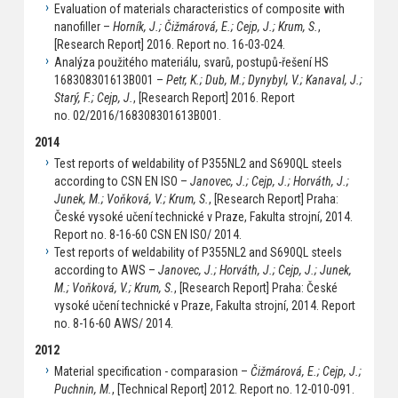
Evaluation of materials characteristics of composite with
nanofiller –
Horník, J.; Čižmárová, E.; Cejp, J.; Krum, S.
,
[Research Report] 2016. Report no. 16-03-024.
Analýza použitého materiálu, svarů, postupů-řešení HS
168308301613B001 –
Petr, K.; Dub, M.; Dynybyl, V.; Kanaval, J.;
Starý, F.; Cejp, J.
, [Research Report] 2016. Report
no. 02/2016/168308301613B001.
2014
Test reports of weldability of P355NL2 and S690QL steels
according to CSN EN ISO –
Janovec, J.; Cejp, J.; Horváth, J.;
Junek, M.; Voňková, V.; Krum, S.
, [Research Report] Praha:
České vysoké učení technické v Praze, Fakulta strojní, 2014.
Report no. 8-16-60 CSN EN ISO/ 2014.
Test reports of weldability of P355NL2 and S690QL steels
according to AWS –
Janovec, J.; Horváth, J.; Cejp, J.; Junek,
M.; Voňková, V.; Krum, S.
, [Research Report] Praha: České
vysoké učení technické v Praze, Fakulta strojní, 2014. Report
no. 8-16-60 AWS/ 2014.
2012
Material specification - comparasion –
Čižmárová, E.; Cejp, J.;
Puchnin, M.
, [Technical Report] 2012. Report no. 12-010-091.