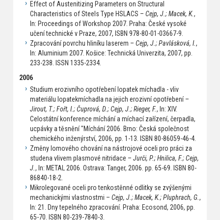
Effect of Austenitizing Parameters on Structural
Characteristics of Steels Type HSLACS –
Cejp, J.; Macek, K.
,
In: Proceedings of Workshop 2007. Praha: České vysoké
učení technické v Praze, 2007, ISBN 978-80-01-03667-9.
Zpracování povrchu hliníku laserem –
Cejp, J.; Pavlásková, I.
,
In: Aluminium 2007. Košice: Technická Univerzita, 2007, pp.
233-238. ISSN 1335-2334.
2006
Studium erozivního opotřebení lopatek míchadla - vliv
materiálu lopatekmíchadla na jejich erozivní opotřebení –
Jirout, T.; Fořt, I.; Čuprová, D.; Cejp, J.; Rieger, F.
, In: XIV.
Celostátní konference míchání a míchací zařízení, čerpadla,
ucpávky a těsnění "Míchání 2006. Brno: Česká společnost
chemického inženýrství, 2006, pp. 1-13. ISBN 80-86059-46-4.
Změny lomového chování na nástrojové oceli pro práci za
studena vlivem plasmové nitridace –
Jurči, P.; Hnilica, F.; Cejp,
J.
, In: METAL 2006. Ostrava: Tanger, 2006. pp. 65-69. ISBN 80-
86840-18-2.
Mikrolegované oceli pro tenkostěnné odlitky se zvýšenými
mechanickými vlastnostmi –
Cejp, J.; Macek, K.; Pluphrach, G.
,
In: 21. Dny tepelného zpracování. Praha: Ecosond, 2006, pp.
65-70. ISBN 80-239-7840-3.