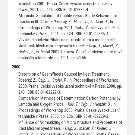
Workshop 2001. Praha: České vysoké učení technické v
Praze, 2001, pp. 446. ISBN 80-01-02335-4.
Atomistic Simulation of Ductile versus Brittle Behaviour of
Cracks in BCC Iron –
Rosecký, Z.; Machová, A.; Cejp, J.
, In:
Proceedings of Workshop 2001. Praha: České vysoké učení
technické v Praze, 2001, pp. 524. ISBN 80-01-02335-4.
Vliv interkritického žíhání na mikrostrukturu a mechanické
vlastnosti litých mikrolegovaných ocelí –
Cejp, J.; Macek, K.;
Hnilica, F.
, In: Metal 2001. Ostrava: Česká společnost pro nové
materiály a technologie, 2001, pp. 49-55.
2000
Distorbion of Gear Wheels Caused by Heat Treatment –
Rosecký, Z.; Cejp, J.; Stolař, P.
, In: Proceedings of Workshop
2000. Praha: České vysoké učení technické v Praze, 2000, pp.
240. ISBN 80-01-02229-3.
Comparison Methods of Determination Carbon Potencial by
Lambda and Oxygen Probe –
Kos, T.; Cejp, J.; Honzík, O.
, In:
Proceedings of Workshop 2000. Praha: České vysoké učení
technické v Praze, 2000, pp. 236. ISBN 80-01-02229-3.
Influence of Normalizing on Microstructure and Properties of
Cast Microalloyed Steels –
Cejp, J.; Macek, K.; Kadlec, J.;
Smola, B.
, In: Proceedings of Workshop 2000. Praha: České