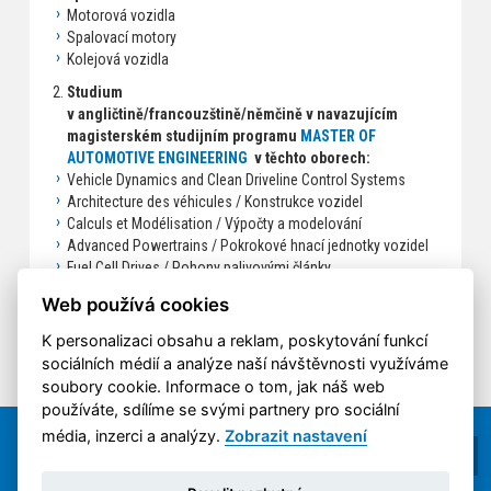
Motorová vozidla
Spalovací motory
Kolejová vozidla
Studium
v angličtině/francouzštině/němčině v navazujícím
magisterském studijním programu
MASTER OF
AUTOMOTIVE ENGINEERING
v těchto oborech:
Vehicle Dynamics and Clean Driveline Control Systems
Architecture des véhicules / Konstrukce vozidel
Calculs et Modélisation / Výpočty a modelování
Advanced Powertrains / Pokrokové hnací jednotky vozidel
Fuel Cell Drives / Pohony palivovými články
Chci být inženýrem se zaměřením na návrh a konstrukci
Web používá cookies
veškeré dopravní techniky!
K personalizaci obsahu a reklam, poskytování funkcí
sociálních médií a analýze naší návštěvnosti využíváme
soubory cookie. Informace o tom, jak náš web
používáte, sdílíme se svými partnery pro sociální
média, inzerci a analýzy.
Zobrazit nastavení