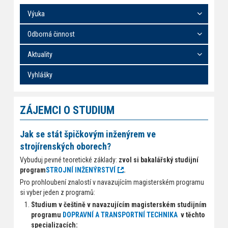
Výuka
Odborná činnost
Aktuality
Vyhlášky
ZÁJEMCI O STUDIUM
Jak se stát špičkovým inženýrem ve
strojírenských oborech?
Vybuduj pevné teoretické základy:
zvol si bakalářský studijní
program
STROJNÍ INŽENÝRSTVÍ
.
Pro prohloubení znalostí v navazujícím magisterském programu
si vyber jeden z programů:
Studium v češtině v navazujícím magisterském studijním
programu
DOPRAVNÍ A TRANSPORTNÍ TECHNIKA
v těchto
specializacích: