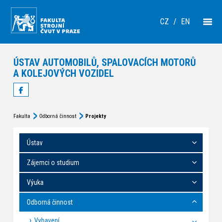
CZ
/
EN
ÚSTAV AUTOMOBILŮ, SPALOVACÍCH MOTORŮ
A KOLEJOVÝCH VOZIDEL
Fakulta
Odborná činnost
Projekty
Ústav
Zájemci o studium
Výuka
Odborná činnost
Vybavení