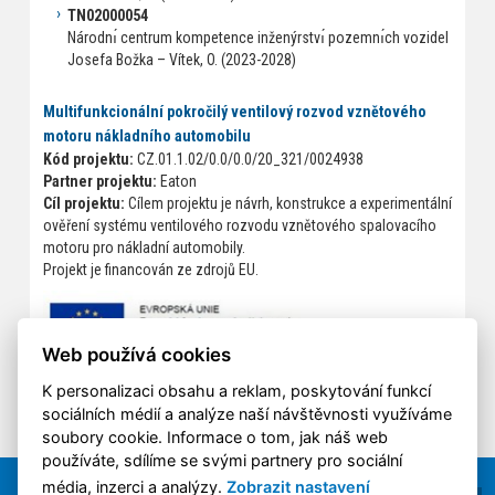
TN02000054
Národnı́ centrum kompetence inženýrstvı́ pozemnı́ch vozidel
Josefa Božka – Vítek, O. (2023-2028)
Multifunkcionální pokročilý ventilový rozvod vznětového
motoru nákladního automobilu
Kód projektu:
CZ.01.1.02/0.0/0.0/20_321/0024938
Partner projektu:
Eaton
Cíl projektu:
Cílem projektu je návrh, konstrukce a experimentální
ověření systému ventilového rozvodu vznětového spalovacího
motoru pro nákladní automobily.
Projekt je financován ze zdrojů EU.
Web používá cookies
K personalizaci obsahu a reklam, poskytování funkcí
sociálních médií a analýze naší návštěvnosti využíváme
soubory cookie. Informace o tom, jak náš web
používáte, sdílíme se svými partnery pro sociální
média, inzerci a analýzy.
Zobrazit nastavení