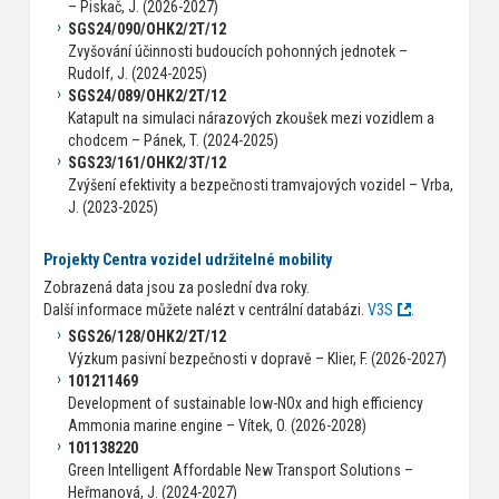
– Piskač, J. (2026-2027)
SGS24/090/OHK2/2T/12
Zvyšování účinnosti budoucích pohonných jednotek –
Rudolf, J. (2024-2025)
SGS24/089/OHK2/2T/12
Katapult na simulaci nárazových zkoušek mezi vozidlem a
chodcem – Pánek, T. (2024-2025)
SGS23/161/OHK2/3T/12
Zvýšení efektivity a bezpečnosti tramvajových vozidel – Vrba,
J. (2023-2025)
Projekty Centra vozidel udržitelné mobility
Zobrazená data jsou za poslední dva roky.
Další informace můžete nalézt v centrální databázi.
V3S
.
SGS26/128/OHK2/2T/12
Výzkum pasivní bezpečnosti v dopravě – Klier, F. (2026-2027)
101211469
Development of sustainable low-NOx and high efficiency
Ammonia marine engine – Vítek, O. (2026-2028)
101138220
Green Intelligent Affordable New Transport Solutions –
Heřmanová, J. (2024-2027)