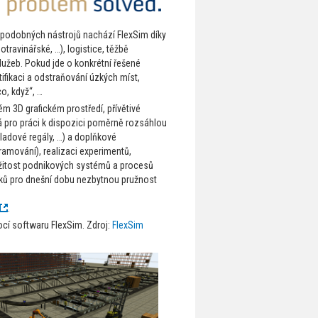
h podobných nástrojů nachází FlexSim díky
travinářské, …), logistice, těžbě
služeb. Pokud jde o konkrétní řešené
ifikaci a odstraňování úzkých míst,
o, když“, …
m 3D grafickém prostředí, přívětivé
á pro práci k dispozici poměrně rozsáhlou
kladové regály, …) a doplňkové
ramování), realizaci experimentů,
ožitost podnikových systémů a procesů
niků pro dnešní dobu nezbytnou pružnost
.
ocí softwaru FlexSim. Zdroj:
FlexSim