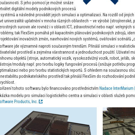
oučasnosti. S jeho pomocí je možné snáze
ytvářet digitální modely podnikových procesů
 systémů a následně provádět jejich simulaci a optimalizaci. Na rozdíl od jinýc
vé univerzalitě uplatnění v mnoha různých oblastech – ve výrobě (strojírenské, po
erostných surovin ale rovněž i v oblasti ICT, zdravotnictví nebo např. veřejných 
roblémy, tak FlexSim pomáhá při kapacitním plánování podnikových zdrojů, ident
rojektování inovačních změn, navrhování nových systémů, ověřování scénářů „c
oftware jde významně naproti současným trendům. Přináší simulaci v realistické
živatelské prostředí a zejména všestrannost a jednoduchost použití. Uživatel m
nihovnu objektů (stroje, automatický vozík, vysokozdvižný vozík, robot, jeřáb, s
ástroje/moduly např. pro tvorbu logiky fungování procesů (snižuje potřebu prog
ptimalizaci nebo pro tvorbu statistických reportů. S ohledem na současnou sl
 nestabilitu podnikatelského prostředí tak přináší FlexSim do rozhodování pod
 rychlost.
ořízení tohoto softwaru bylo financováno prostřednictvím
Nadace InterMarium
kázka modelu pro simulaci logistického centra a simulaci v oblasti služeb pom
oftware Products, Inc.