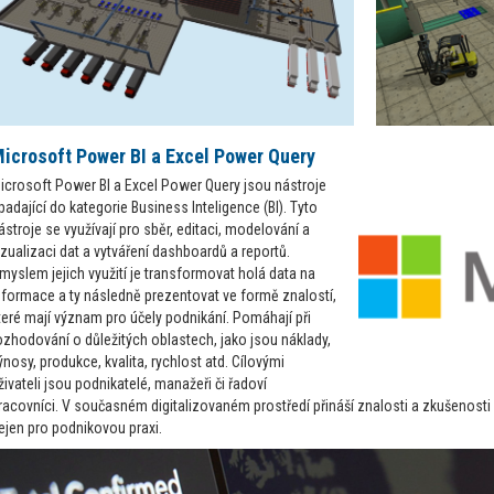
icrosoft Power BI a Excel Power Query
icrosoft Power BI a Excel Power Query jsou nástroje
padající do kategorie Business Inteligence (BI). Tyto
ástroje se využívají pro sběr, editaci, modelování a
izualizaci dat a vytváření dashboardů a reportů.
myslem jejich využití je transformovat holá data na
nformace a ty následně prezentovat ve formě znalostí,
teré mají význam pro účely podnikání. Pomáhají při
ozhodování o důležitých oblastech, jako jsou náklady,
ýnosy, produkce, kvalita, rychlost atd. Cílovými
živateli jsou podnikatelé, manažeři či řadoví
racovníci. V současném digitalizovaném prostředí přináší znalosti a zkušenosti 
ejen pro podnikovou praxi.