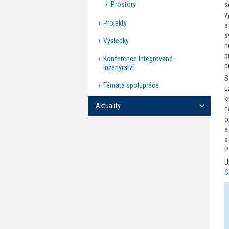
Prostory
s
v
Projekty
a
s
Výsledky
n
p
Konference Integrované
p
inženýrství
S
Témata spolupráce
u
k
Aktuality
n
o
a
a
P
U
S