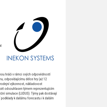
at
hnou hráči v rámci svých odpovědností
nu, odpovídajícímu délce hry (až 12
prodejní výkonnost, nákladovost
t opět odsouhlasen týmem reprezentujícím
tržní simulace (LUDUS). Týmy pak dostávají
í podklady k dalšímu forecastu i k dalším