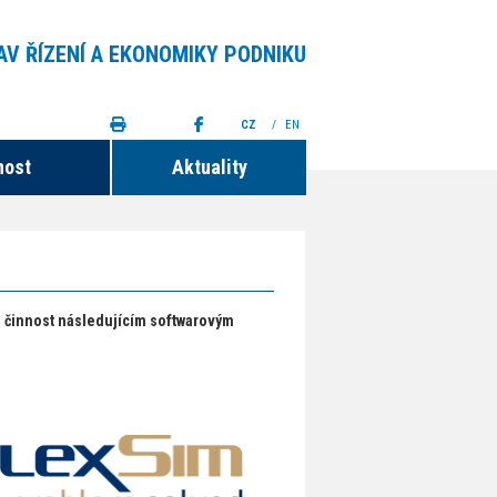
AV ŘÍZENÍ A EKONOMIKY PODNIKU
CZ
/
EN
nost
Aktuality
u činnost následujícím softwarovým