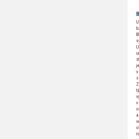
B
U
b
B
s
L
u
s
j
v
s
Z
t
v
v
o
a
v
o
r