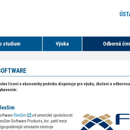
ÚST
o studium
Výuka
Odborná čin
SOFTWARE
stav řízení a ekonomiky podniku disponuje pro výuku, školení a odborno
ybavením:
lexSim
oftware
FlexSim
od americké společnosti
lexSim Software Products, Inc. patří mezi
ejpopulárnější simulační nástroje