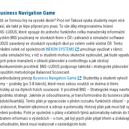
usiness Navigation Game
čit se formou hry na vysoké škole? Proč ne! Taková výuka studenty nejen více
aví, ale také je lépe připraví pro praxi. To vše díky integrovanému řešení
NS−LUDUS, které spojuje do jednoho funkčního celku manažerský informační
ystém BNS používaný ve stovkách firem v ČR i zahraničí a simulační software
UDUS zavedený ve stovkách vysokých škol po celém světě včetně ČR. Tento
nikátní celek od společností
INEKON SYSTEMS
umožňuje využívat v rámci
tudia simulační hru, v níž si studenti mohou skutečně vyzkoušet, jak bude vypad
ejich práce manažerů v oblasti plánování a controllingu a jak obstojí
 konkurenčním prostředí. BNS−LUDUS podporuje taktické i strategické plánování
 využitím metodologie Balanced Scorecard.
jednodušený princip
Business Navigation Game
: Studentky a studenti vytvoří
ýmy – podniky (po 3-8 lidech), které mezi sebou soutěží se dvěma či třemi
ýrobky až na čtyřech trzích současně. V prostředí BNS – Strategické mapy navr
 podniku strategii. Jakmile je odsouhlasena, je transformována do business plá
bdobí/kvartálů). Tento plán je vypracován v plném rozsahu funkčních oblastí – 
 ziskovost, finanční výkonnost a zdroje a potenciály. Hotový plán pak musí bý
edení podniku. Poté je společně s plány ostatních týmů automaticky nahrán do 
bratem informaci o výsledcích – o tom, jak byl jejich plán přijat trhem a získávaj
ozhodnutím, která musí realizovat v následujícím kole.