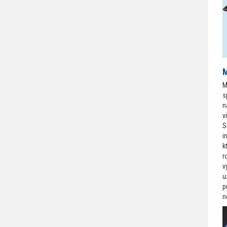
M
M
s
n
v
S
i
k
r
v
u
p
n