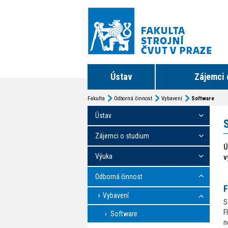
Ústav
Zájemci 
Fakulta
Odborná činnost
Vybavení
Software
Ústav
Zájemci o studium
Ú
Výuka
v
Odborná činnost
F
Vybavení
S
F
Software
n