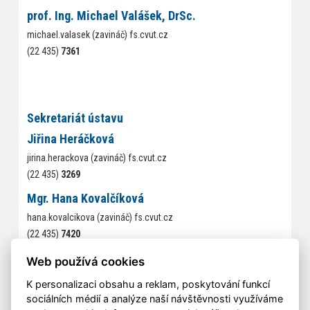
prof. Ing. Michael Valášek, DrSc.
michael.valasek (zavináč) fs.cvut.cz
(22 435)
7361
Sekretariát ústavu
Jiřina Heráčková
jirina.herackova (zavináč) fs.cvut.cz
(22 435)
3269
Mgr. Hana Kovalčíková
hana.kovalcikova (zavináč) fs.cvut.cz
(22 435)
7420
Kontakty na jednotlivé pracovníky a doktorandy odboru najdete
Web používá cookies
pod záložkou
lidé
K personalizaci obsahu a reklam, poskytování funkcí
sociálních médií a analýze naší návštěvnosti využíváme