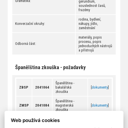
Gramatika:
gerundium,
souslednost časů,
frazémy
rodina, bydlení,
Konverzační okruhy:
nákupy, jídlo,
zaměstnání
materiály, popis
procesu, popis
Odborná část:
jednoduchých nástrojů
a přístrojů
Španělština zkouška - požadavky
Španělština -
ZBSP
2041064
bakalářská
[
dokumenty
]
zkouška
Španělština -
ZMSP
2041084
magisterská
[
dokumenty
]
zkouška
Web používá cookies