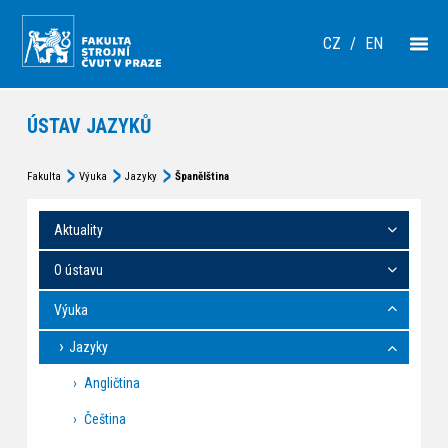
CZ
/
EN
ÚSTAV JAZYKŮ
Fakulta
Výuka
Jazyky
Španělština
Aktuality
O ústavu
Výuka
Jazyky
Angličtina
Čeština