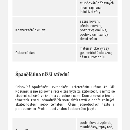
stupňování přídavných
jmen, zájmena,
infinitivní věty
seznamování,
představování,
Konverzační okruhy:
pozdravy, omluva,
poděkování, záliby,
denní režim
matematické výrazy,
Odborná část:
geometrické obrazce,
části automobilu
Španělština nižší střední
Odpovídá Společnému evropskému referenčnímu rámci A2. Cíl:
Rozumět jasné spisovné řeči o známých záležitostech, s nimiž se
student setkává ve škole a ve volném čase. Konverzovat o těchto
tématech. Psaní jednodušších souvislých textů o dobře známých
skutečnostech nebo tématech. Čtení jednoduchých textů s
porozuměním. Prohloubení znalostí odborného jazyka.
podmiňovací způsob,
minulé časy, trpný rod,