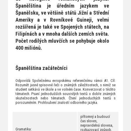
Španělština je úředním jazykem ve
Španělsku, ve většině států Jižní a Střední
Ameriky a v Rovníkové Guineji, velmi
rozšířená je také ve Spojených státech, na
Filipínách a v mnoha dalších zemích světa.
Počet rodilých mluvčích se pohybuje okolo
400 miliónů.
Španělština začátečníci
Odpovídá Společnému evropskému referenčnímu rámci A1. Cíl:
Rozumět jasné spisovné řeči o známých záležitostech, s nimiž se
student setkává ve škole a ve volném čase. Konverzovat o těchto
tématech. Psaní jednodušších souvislých textů o dobře známých
skutečnostech nebo tématech. Čtení jednoduchých textů s
porozuměním. Prohloubení znalostí odborného jazyka.
přítomný a budoucí
čas sloves,
nepravidelná slovesa,
Gramatika:
rozkazovací způsob,