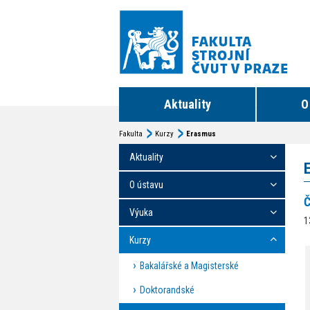
Aktuality
O
Fakulta
Kurzy
Erasmus
Aktuality
O ústavu
Č
Výuka
1
Kurzy
Bakalářské a Magisterské
Doktorandské