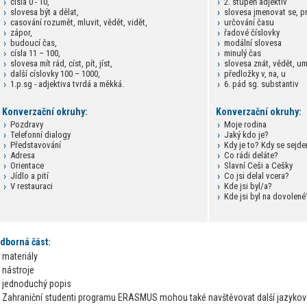
císla 0 - 10,
2. stupeň adjektiv
slovesa být a dělat,
slovesa jmenovat se, p
casování rozumět, mluvit, vědět, vidět,
určování času
zápor,
řadové číslovky
budoucí čas,
modální slovesa
císla 11 – 100,
minulý čas
slovesa mít rád, císt, pít, jíst,
slovesa znát, vědět, u
další císlovky 100 – 1000,
předložky v, na, u
1.p.sg - adjektiva tvrdá a měkká.
6. pád sg. substantiv
Konverzační okruhy:
Konverzační okruhy:
Pozdravy
Moje rodina
Telefonní dialogy
Jaký kdo je?
Představování
Kdy je to? Kdy se sejd
Adresa
Co rádi deláte?
Orientace
Slavní Ceši a Cešky
Jídlo a pití
Co jsi delal vcera?
V restauraci
Kde jsi byl/a?
Kde jsi byl na dovolené
dborná část:
materiály
nástroje
jednoduchý popis
Zahraniční studenti programu ERASMUS mohou také navštěvovat další jazykové