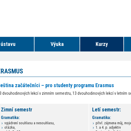
 ústavu
Výuka
Kurzy
ERASMUS
eština začátečníci – pro studenty programu Erasmus
3 dvouhodinových lekcí v zimním semestru, 13 dvouhodinových lekcí v letním 
Zimní semestr
Letí semestr:
Gramatika:
Gramatika:
vyjádrení souhlasu a nesouhlasu,
přivl. zájmena můj, moj
otázka,
1. a 4. p. adjektiv