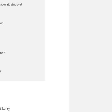
racovat, studovat
mět
eme?
?
 kurzy.