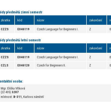
ódy předmětů zimní semestr
zkratka
kód
název
zakončení
r
CZZS
E046119
Czech Language for Beginners I.
Z
ódy předmětů letní semestr
zkratka
kód
název
zakončení
r
CZZS
E046119
Czech Language for Beginners I.
Z
CZLS
E046120
Czech for Beginners II.
Z
ontaktní osoba:
Mgr. Eliška Vítková
(22 435)
3287
místnost:
B-311
, Karlovo náměstí