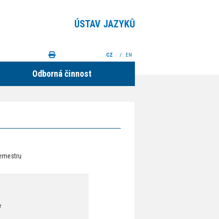
ÚSTAV JAZYKŮ
CZ
/
EN
Odborná činnost
semestru
e