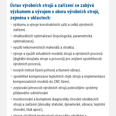
Ústav výrobních strojů a zařízení se zabývá
výzkumem a vývojem v oboru výrobních strojů,
zejména v oblastech:
výzkumu a vývoje konstrukčních uzlů a celků výrobních
zařízení,
strukturálních optimalizací (topologická, parametrická
optimalizace),
využití nekonvenčních materiálů a struktur,
vývoje a využití virtuálních modelů strojů a výrobních procesů
(digitální dvojčata stroje a procesů) pro zvýšení spolehlivosti
výrobních procesů,
nových metod řízení pohonů a tlumení vibrací,
spolehlivé kompenzace teplotních chyb strojů a implementace
kompenzačních modelů do CNC řízení,
zvyšování přesnosti výrobních strojů pokročilými systémy
přídavného odměřování
monitorování a komplexní diagnostiky chování obráběcích
strojů a zařízení (zkoušky statické, dynamické, vibrace, teplotní
chování, hluk apod.),
vývoje složitých technologií víceosého obrábění a