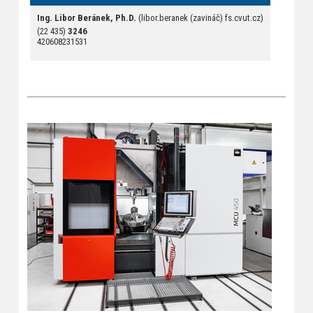
Ing. Libor Beránek, Ph.D.
(libor.beranek (zavináč) fs.cvut.cz)
(22 435)
3246
420608231531