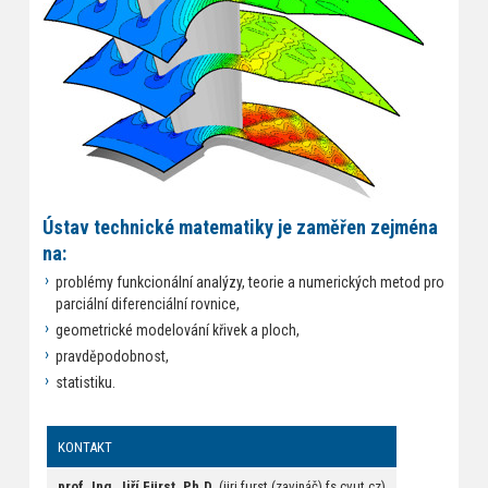
Ústav technické matematiky je zaměřen zejména
na:
problémy funkcionální analýzy, teorie a numerických metod pro
parciální diferenciální rovnice,
geometrické modelování křivek a ploch,
pravděpodobnost,
statistiku.
KONTAKT
prof. Ing. Jiří Fürst, Ph.D.
(jiri.furst (zavináč) fs.cvut.cz)