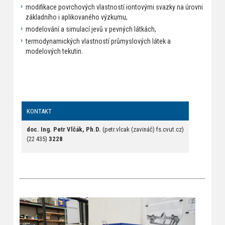
modifikace povrchových vlastností iontovými svazky na úrovni
základního i aplikovaného výzkumu,
modelování a simulací jevů v pevných látkách,
termodynamických vlastností průmyslových látek a
modelových tekutin.
KONTAKT
doc. Ing. Petr Vlčák, Ph.D.
(petr.vlcak (zavináč) fs.cvut.cz)
(22 435)
3228