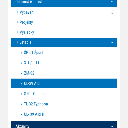
Odborná činnost
Vybavení
Projekty
Výsledky
Letadla
ŠP-01 Špunt
X-1 / L-11
ZM-02
UL-39 Albi
STOL Cruiser
TL-32 Typhoon
UL- 39 Albi II
Aktuality