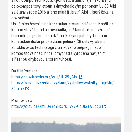
s.r.o., Compo Tech PLUS, spol. s r.o. a dalších) je nekonvenční
celokompozitový letoun s dmychadlovým pohonem UL-39 Albi
zalétaný v roce 2016 a jeho mladší „bratr“ Albi II, který čeká na
dokončení.
Unikátních řešení je na konstrukci letounu celá řada. Například
kompozitová lopatka dmychadla, jejíž konstrukce a výrobní
technologie je chráněná dvěma českými patenty. Primární
konstrukce draku je jako zatím jediná v ČR celá vyrobená
autoklávovou technologií z uhlíkového prepregu nebo
kompozitová hnací hřídel dmychadla vyrobená navíjením
s řízenou ohybovou a torzní tuhostí.
Další informace:
https://cs.wikipedia.org/wiki/UL-39_Albi
https://fs.cvut.cz/veda-a-vyzkum/vysledky/vysledky-projektu/ul-
39-albi/
Promovideo:
https://youtu.be/7muOR3cYFks?si=vx7-eiqOiGaW6qqS