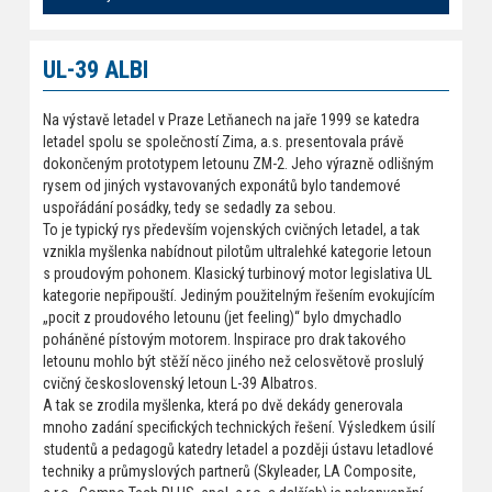
UL-39 ALBI
Na výstavě letadel v Praze Letňanech na jaře 1999 se katedra
letadel spolu se společností Zima, a.s. presentovala právě
dokončeným prototypem letounu ZM-2. Jeho výrazně odlišným
rysem od jiných vystavovaných exponátů bylo tandemové
uspořádání posádky, tedy se sedadly za sebou.
To je typický rys především vojenských cvičných letadel, a tak
vznikla myšlenka nabídnout pilotům ultralehké kategorie letoun
s proudovým pohonem. Klasický turbinový motor legislativa UL
kategorie nepřipouští. Jediným použitelným řešením evokujícím
„pocit z proudového letounu (jet feeling)“ bylo dmychadlo
poháněné pístovým motorem. Inspirace pro drak takového
letounu mohlo být stěží něco jiného než celosvětově proslulý
cvičný československý letoun L-39 Albatros.
A tak se zrodila myšlenka, která po dvě dekády generovala
mnoho zadání specifických technických řešení. Výsledkem úsilí
studentů a pedagogů katedry letadel a později ústavu letadlové
techniky a průmyslových partnerů (Skyleader, LA Composite,