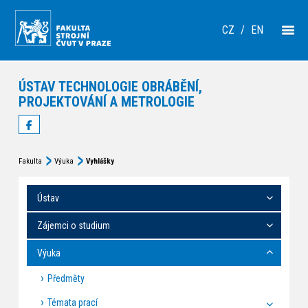
CZ
/
EN
ÚSTAV TECHNOLOGIE OBRÁBĚNÍ,
PROJEKTOVÁNÍ A METROLOGIE
Fakulta
Výuka
Vyhlášky
Ústav
Zájemci o studium
Výuka
Předměty
Témata prací