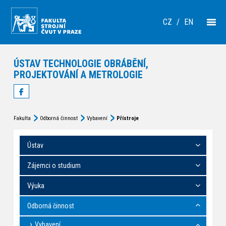
CZ
/
EN
ÚSTAV TECHNOLOGIE OBRÁBĚNÍ,
PROJEKTOVÁNÍ A METROLOGIE
Fakulta
Odborná činnost
Vybavení
Přístroje
Ústav
Zájemci o studium
Výuka
Odborná činnost
Vybavení