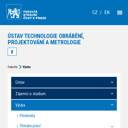
CZ
/
EN
ÚSTAV TECHNOLOGIE OBRÁBĚNÍ,
PROJEKTOVÁNÍ A METROLOGIE
Fakulta
Výuka
Ústav
Zájemci o studium
Výuka
Předměty
Témata prací