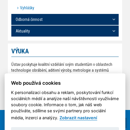
Vyhlášky
Odborná činnost
Aktuality
VÝUKA
Ústav poskytuje kvalitní vzdělání svým studentům v oblastech
technologie obrábění, aditivní výroby, metrologie a systémů
managementu kvality a technologického projektování výrobních
procesů a systémů s důrazem na přístup akademických
Web používá cookies
pracovníků.
K personalizaci obsahu a reklam, poskytování funkcí
sociálních médií a analýze naší návštěvnosti využíváme
soubory cookie. Informace o tom, jak náš web
používáte, sdílíme se svými partnery pro sociální
média, inzerci a analýzy.
Zobrazit nastavení