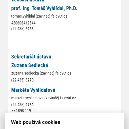
prof. Ing. Tomáš Vyhlídal, Ph.D.
tomas.vyhlidal (zavináč) fs.cvut.cz
420608412544
(22 435)
3235
Sekretariát ústavu
Zuzana Sedlecká
zuzana.sedlecka (zavináč) fs.cvut.cz
(22 435)
3270
Markéta Vyhlídalová
marketa.vyhlidalova (zavináč) fs.cvut.cz
(22 435)
9750
774 090 119
Kontakty na jednotlivé pracovníky a doktorandy odboru najdete
Web používá cookies
pod záložkou
lidé