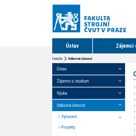
Ústav
Zájemci 
Fakulta
Odborná činnost
Ústav
Zájemci o studium
Výuka
Odborná činnost
Vybavení
Projekty