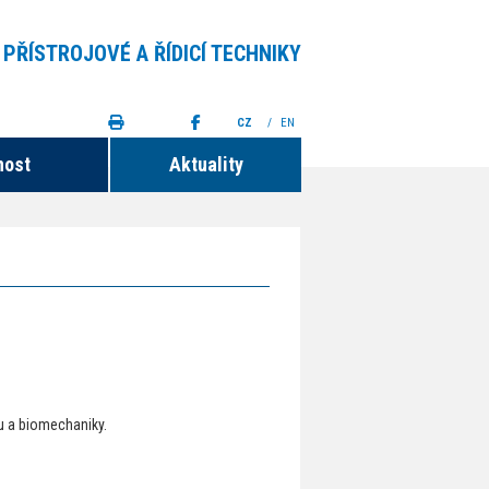
 PŘÍSTROJOVÉ A ŘÍDICÍ TECHNIKY
CZ
/
EN
nost
Aktuality
u a biomechaniky.