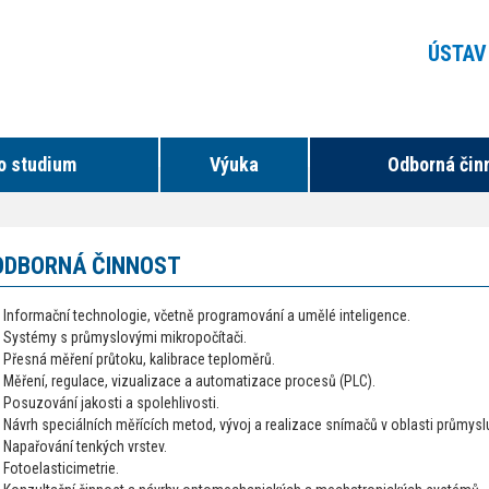
ÚSTAV
o studium
Výuka
Odborná čin
ODBORNÁ ČINNOST
Informační technologie, včetně programování a umělé inteligence.
Systémy s průmyslovými mikropočítači.
Přesná měření průtoku, kalibrace teploměrů.
Měření, regulace, vizualizace a automatizace procesů (PLC).
Posuzování jakosti a spolehlivosti.
Návrh speciálních měřících metod, vývoj a realizace snímačů v oblasti průmysl
Napařování tenkých vrstev.
Fotoelasticimetrie.