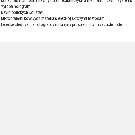
Konzultační činnost a návrhy optomechanických a mechatronických systémů.
Výroba hologramů,
Návrh optických soustav.
Mikroorábění kovových materiálů elektrojiskrovými metodami.
Letecké sledování a fotografování krajiny prostřednictvím vzducholodě.