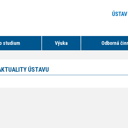
ÚSTAV
o studium
Výuka
Odborná čin
AKTUALITY ÚSTAVU