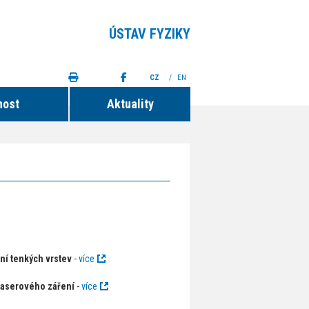
ÚSTAV FYZIKY
CZ
/
EN
nost
Aktuality
ní tenkých vrstev
-
více
 laserového záření
-
více