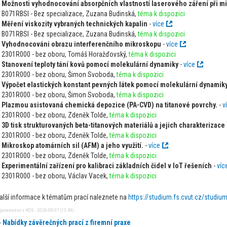
Možnosti vyhodnocování absorpčních vlastností laserového záření při mi
B071RBSI - Bez specializace, Zuzana Budinská,
téma k dispozici
Měření viskozity vybraných technických kapalin
-
více
B071RBSI - Bez specializace, Zuzana Budinská,
téma k dispozici
Vyhodnocováni obrazu interferenčního mikroskopu
-
více
2301R000 - bez oboru, Tomáš Horažďovský,
téma k dispozici
Stanovení teploty tání kovů pomocí molekulární dynamiky
-
více
2301R000 - bez oboru, Šimon Svoboda,
téma k dispozici
Výpočet elastických konstant pevných látek pomocí molekulární dynamik
2301R000 - bez oboru, Šimon Svoboda,
téma k dispozici
Plazmou asistovaná chemická depozice (PA-CVD) na titanové povrchy.
-
v
2301R000 - bez oboru, Zdeněk Tolde,
téma k dispozici
3D tisk strukturovaných beta-titanových materiálů a jejich charakterizace
2301R000 - bez oboru, Zdeněk Tolde,
téma k dispozici
Mikroskop atomárních sil (AFM) a jeho využití.
-
více
2301R000 - bez oboru, Zdeněk Tolde,
téma k dispozici
Experimentální zařízení pro kalibraci základních čidel v IoT řešeních
-
víc
2301R000 - bez oboru, Václav Vacek,
téma k dispozici
alší informace k tématům prací naleznete na
https://studium.fs.cvut.cz/stud
generováno z KOS - 2026-08-07 (13:49)
Nabídky závěrečných prací z firemní praxe