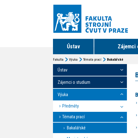
Ústav
Zájemci 
Fakulta
Výuka
Témata prací
Bakalářské
Ústav
Zájemci o studium
B
Výuka
Předměty
Témata prací
Bakalářské