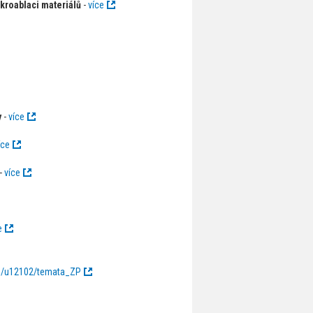
kroablaci materiálů
-
více
y
-
více
íce
-
více
e
ium/u12102/temata_ZP