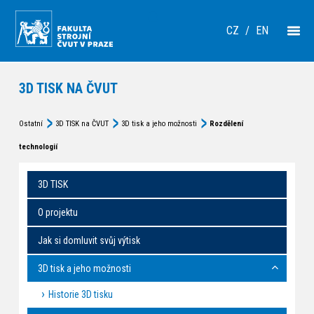
CZ
/
EN
3D TISK NA ČVUT
Ostatní
3D TISK na ČVUT
3D tisk a jeho možnosti
Rozdělení
technologií
3D TISK
O projektu
Jak si domluvit svůj výtisk
3D tisk a jeho možnosti
Historie 3D tisku