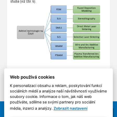
studia (viz Obr. 6).
Obr. 6 Přehled dostupných technologií aditivní výroby na
ČVUT
Web používá cookies
K personalizaci obsahu a reklam, poskytování funkcí
sociálních médií a analýze naší návštěvnosti využíváme
soubory cookie. Informace o tom, jak náš web
používáte, sdílíme se svými partnery pro sociální
média, inzerci a analýzy.
Zobrazit nastavení