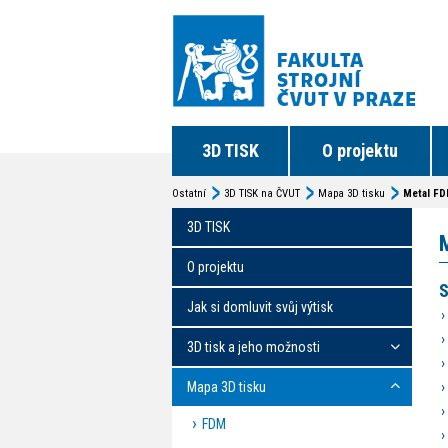
3D TISK
O projektu
Ostatní
3D TISK na ČVUT
Mapa 3D tisku
Metal F
3D TISK
O projektu
S
Jak si domluvit svůj výtisk
3D tisk a jeho možnosti
Mapa 3D tisku
FDM