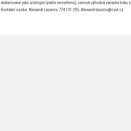
deklarované jako izotropní (zatím neověřeno), cenově výhodná varianta tisku 
Kontakní osoba: Alexandr Lazarov, 774 131 295, Alexandr.lazarov@cvut.cz