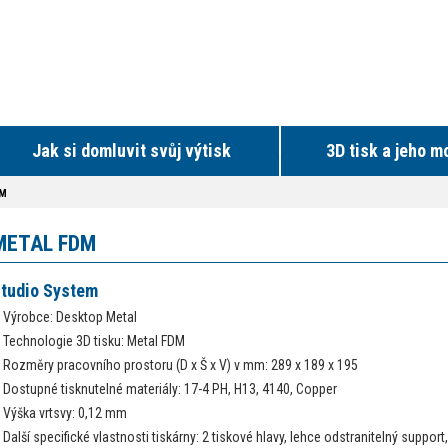
Jak si domluvit svůj výtisk
3D tisk a jeho m
DM
METAL FDM
tudio System
​Výrobce: Desktop Metal
Technologie 3D tisku: Metal FDM
Rozměry pracovního prostoru (D x Š x V) v mm: 289 x 189 x 195
Dostupné tisknutelné materiály: 17-4 PH, H13, 4140, Copper
Výška vrtsvy: 0,12 mm
Další specifické vlastnosti tiskárny: 2 tiskové hlavy, lehce odstranitelný suppo