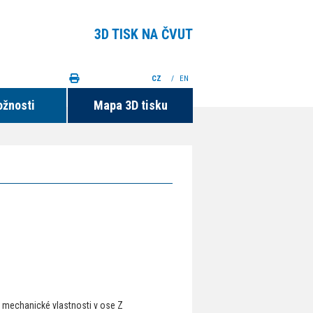
3D TISK NA ČVUT
CZ
/
EN
ožnosti
Mapa 3D tisku
rt, mechanické vlastnosti v ose Z