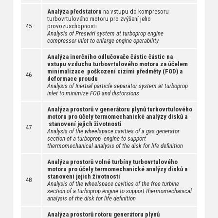
Analýza předstatoru
na vstupu do kompresoru
turbovrtulového motoru pro zvýšení jeho
45
provozuschopnosti
Analysis of Preswirl system at turboprop engine
compressor inlet to enlarge engine operability
Analýza inerčního odlučovače částic částic na
vstupu vzduchu turbovrtulového motoru za účelem
minimalizace poškození cizími předměty (FOD) a
46
deformace proudu
Analysis of Inertial particle separator system at turboprop
inlet to minimize FOD and distorsions
Analýza prostorů v generátoru plynů turbovrtulového
motoru pro účely termomechanické analýzy disků a
stanovení jejich životnosti
47
Analysis of the wheelspace cavities of a gas generator
section of a turboprop engine to support
thermomechanical analysis of the disk for life definition
Analýza prostorů volné turbíny turbovrtulového
motoru pro účely termomechanické analýzy disků a
stanovení jejich životnosti
48
Analysis of the wheelspace cavities of the free turbine
section of a turboprop engine to support thermomechanical
analysis of the disk for life definition
Analýza prostorů rotoru generátoru plynů