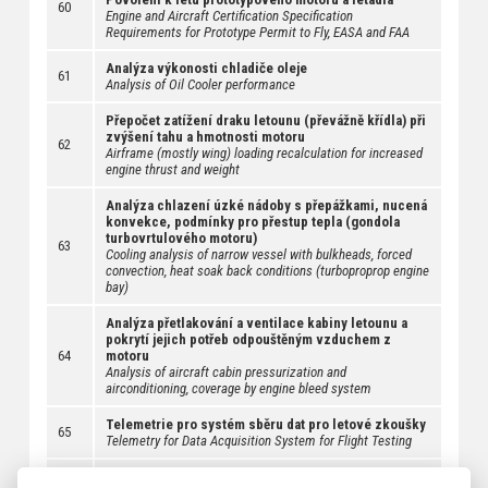
60
Engine and Aircraft Certification Specification
Requirements for Prototype Permit to Fly, EASA and FAA
Analýza výkonosti chladiče oleje
61
Analysis of Oil Cooler performance
Přepočet zatížení draku letounu (převážně křídla) při
zvýšení tahu a hmotnosti motoru
62
Airframe (mostly wing) loading recalculation for increased
engine thrust and weight
Analýza chlazení úzké nádoby s přepážkami, nucená
konvekce, podmínky pro přestup tepla (gondola
turbovrtulového motoru)
63
Cooling analysis of narrow vessel with bulkheads, forced
convection, heat soak back conditions (turboproprop engine
bay)
Analýza přetlakování a ventilace kabiny letounu a
pokrytí jejich potřeb odpouštěným vzduchem z
64
motoru
Analysis of aircraft cabin pressurization and
airconditioning, coverage by engine bleed system
Telemetrie pro systém sběru dat pro letové zkoušky
65
Telemetry for Data Acquisition System for Flight Testing
Ovládání systému odpouštění vzduchu z motoru
66