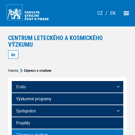
CZ
/
EN
CENTRUM LETECKÉHO A KOSMICKÉHO
VÝZKUMU
Fakulta
Zájemci o studium
O nás
Výzkumné programy
Spolupráce
Projekty
Zájemci o studium