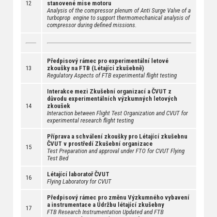
12
stanovené mise motoru
Analysis of the compressor plenum of Anti Surge Valve of a
turboprop engine to support thermomechanical analysis of
compressor during defined missions.
Předpisový rámec pro experimentální letové
13
zkoušky na FTB (Létající zkušebně)
Regulatory Aspects of FTB experimental flight testing
Interakce mezi Zkušební organizací a ČVUT z
důvodu experimentálních výzkumných letových
14
zkoušek
Interaction between Flight Test Organization and CVUT for
experimental research flight testing
Příprava a schválení zkoušky pro Létající zkušebnu
ČVUT v prostředí Zkušební organizace
15
Test Preparation and approval under FTO for CVUT Flying
Test Bed
Létající laboratoř ČVUT
16
Flying Laboratory for CVUT
Předpisový rámec pro změnu Výzkumného vybavení
a instrumentace a Údržbu létající zkušebny
17
FTB Research Instrumentation Updated and FTB