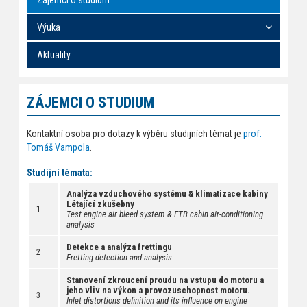
Výuka
Aktuality
ZÁJEMCI O STUDIUM
Kontaktní osoba pro dotazy k výběru studijních témat je
prof.
Tomáš Vampola
.
Studijní témata:
Analýza vzduchového systému & klimatizace kabiny
Létající zkušebny
1
Test engine air bleed system & FTB cabin air-conditioning
analysis
Detekce a analýza frettingu
2
Fretting detection and analysis
Stanovení zkroucení proudu na vstupu do motoru a
jeho vliv na výkon a provozuschopnost motoru.
3
Inlet distortions definition and its influence on engine