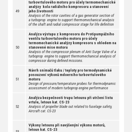
turbovrtulového motoru pro účely termomechanické
analýzy kola radiálního kompresoru a stanovení
49
jeho životnosti
Analysis of the rotor cavities of a gas generator section of
a turboprop engine to support thermomechanical analysis
of the shaft and radial compressor stage for life definition
Analýza výstupu z kompresoru do Protipumpážního
ventilu turbovrtulového motoru pro účely
termomechanické analýzy kompresoru s ohledem na
50
stanovené mise motoru
Analysis of the compressor plenum of Anti Surge Valve of a
turboprop engine to support thermomechanical analysis of
compressor during defined missions.
Návrh snímačů tlaku / teploty pro termodynamické
posouzení výkonů mdoerního turbovrtulového
51
motoru
Design of pressure/temperature probes for thermodynamic
assessment of modern turboprop engine performance
Analýza bezpečnosti trupu letounu při utržení listu
vrtule, letoun kat. CS-23
52
Analysis of propeller blade out related to fuselage safety,
Aircraft cat. CS-23
Výkony letounu při navýšenýní výkonu motorů,
letoun kat. CS-23
53