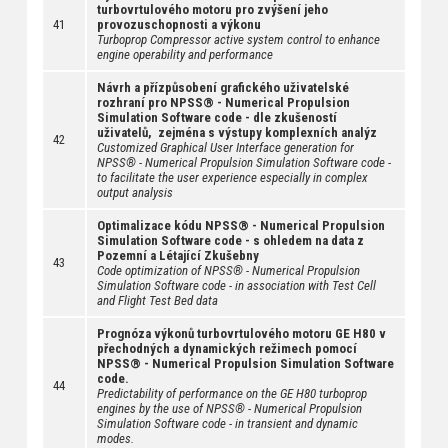
turbovrtulového motoru pro zvýšení jeho
41
provozuschopnosti a výkonu
Turboprop Compressor active system control to enhance
engine operability and performance
Návrh a přízpůsobení grafického uživatelské
rozhraní pro NPSS® - Numerical Propulsion
Simulation Software code - dle zkušeností
uživatelů, zejména s výstupy komplexních analýz
42
Customized Graphical User Interface generation for
NPSS® - Numerical Propulsion Simulation Software code -
to facilitate the user experience especially in complex
output analysis
Optimalizace kódu NPSS® - Numerical Propulsion
Simulation Software code - s ohledem na data z
Pozemní a Létající Zkušebny
43
Code optimization of NPSS® - Numerical Propulsion
Simulation Software code - in association with Test Cell
and Flight Test Bed data
Prognóza výkonů turbovrtulového motoru GE H80 v
přechodných a dynamických režimech pomocí
NPSS® - Numerical Propulsion Simulation Software
code.
44
Predictability of performance on the GE H80 turboprop
engines by the use of NPSS® - Numerical Propulsion
Simulation Software code - in transient and dynamic
modes.