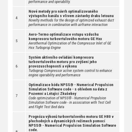
performance and operability.
Nové metody pro návrh optimalizovaného
výstupního kanálu s vlivem zástavby draku letounu
4
Novelty methods for the design of optimized exhaust duct
performance in combination with airframe interaction
Aero-Termo optimalizace vstupu vzduchu
kompresoru turbovrtulového motoru GE Hxx
5
Aerothermal Optimization of the Compressor Inlet of GE
Hxx Turboprop Engine
Systém aktivního ovládání kompresoru
turbovrtulového motoru pro zvýšení jeho
6
provozuschopnosti a výkonu
Turboprop Compressor active system control to enhance
engine operability and performance
Optimalizace kódu NPSS® - Numerical Propulsion
Simulation Software code - s ohledem na data z
Pozemní a Létající Zkušebny
7
Code optimization of NPSS® - Numerical Propulsion
Simulation Software code - in association with Test Cell
and Flight Test Bed data
Prognóza výkonů turbovrtulového motoru GE H80 v
přechodných a dynamických režimech pomocí
NPSS® - Numerical Propulsion Simulation Software
code.
8