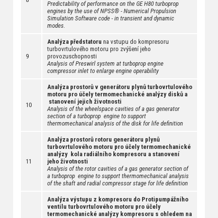
Predictability of performance on the GE H80 turboprop
engines by the use of NPSS® - Numerical Propulsion
Simulation Software code - in transient and dynamic
modes.
Analýza předstatoru
na vstupu do kompresoru
turbovrtulového motoru pro zvýšení jeho
9
provozuschopnosti
Analysis of Preswirl system at turboprop engine
compressor inlet to enlarge engine operability
Analýza prostorů v generátoru plynů turbovrtulového
motoru pro účely termomechanické analýzy disků a
stanovení jejich životnosti
10
Analysis of the wheelspace cavities of a gas generator
section of a turboprop engine to support
thermomechanical analysis of the disk for life definition
Analýza prostorů rotoru generátoru plynů
turbovrtulového motoru pro účely termomechanické
analýzy kola radiálního kompresoru a stanovení
11
jeho životnosti
Analysis of the rotor cavities of a gas generator section of
a turboprop engine to support thermomechanical analysis
of the shaft and radial compressor stage for life definition
Analýza výstupu z kompresoru do Protipumpážního
ventilu turbovrtulového motoru pro účely
termomechanické analýzy kompresoru s ohledem na