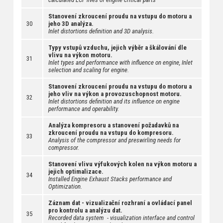
Stanovení zkroucení proudu na vstupu do motoru a
30
jeho 3D analýza.
Inlet distortions definition and 3D analysis.
Typy vstupů vzduchu, jejich výběr a škálování dle
vlivu na výkon motoru.
31
Inlet types and performance with influence on engine, Inlet
selection and scaling for engine.
Stanovení zkroucení proudu na vstupu do motoru a
jeho vliv na výkon a provozuschopnost motoru.
32
Inlet distortions definition and its influence on engine
performance and operability.
Analýza kompresoru a stanovení požadavků na
zkroucení proudu na vstupu do kompresoru.
33
Analysis of the compressor and preswirling needs for
compressor.
Stanovení vlivu výfukových kolen na výkon motoru a
jejich optimalizace.
34
Installed Engine Exhaust Stacks performance and
Optimization.
Záznam dat - vizualizační rozhraní a ovládací panel
pro kontrolu a analýzu dat.
35
Recorded data system - visualization interface and control