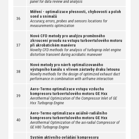
panel for data review and analysis
Měření - optimalizace přesnosti, chybovosti a poloh
sond a snímačů
36
Accuracy, errors, probes and sensors locations for
measurements optimization
Nové CFD metody pro analýzu proměnného
zkroucení proudu na vstupu turbovrtulového motoru
37
při akrobatickém manévru
Novelty CFD methods for analysis of turboprop inlet engine
distortion transient during acrobatic maneuver
Nové metody pro návrh optimalizovaného
výstupního kanálu s vlivem zástavby draku letounu
38
Novelty methods for the design of optimized exhaust duct
performance in combination with airframe interaction
Aero-Termo optimalizace vstupu vzduchu
kompresoru turbovrtulového motoru GE Hxx
39
Aerothermal Optimization of the Compressor Inlet of GE
Hxx Turboprop Engine
Aero-Termo optimalizace axiálně-radiálního
kompresoru turbovrtulového motoru GE Hxx
40
Aerothermal Optimization of the axi-radial Compressor of
GE H80 Turboprop Engine
Systém aktivního ovládání kompresoru