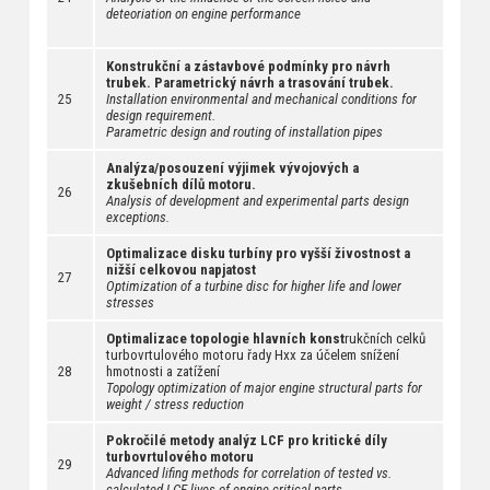
deteoriation on engine performance
Konstrukční a zástavbové podmínky pro návrh
trubek. Parametrický návrh a trasování trubek.
25
Installation environmental and mechanical conditions for
design requirement.
Parametric design and routing of installation pipes
Analýza/posouzení výjimek vývojových a
zkušebních dílů motoru.
26
Analysis of development and experimental parts design
exceptions.
Optimalizace disku turbíny pro vyšší živostnost a
nižší celkovou napjatost
27
Optimization of a turbine disc for higher life and lower
stresses
Optimalizace topologie hlavních konst
rukčních celků
turbovrtulového motoru řady Hxx za účelem snížení
28
hmotnosti a zatížení
Topology optimization of major engine structural parts for
weight / stress reduction
Pokročilé metody analýz LCF pro kritické díly
turbovrtulového motoru
29
Advanced lifing methods for correlation of tested vs.
calculated LCF lives of engine critical parts