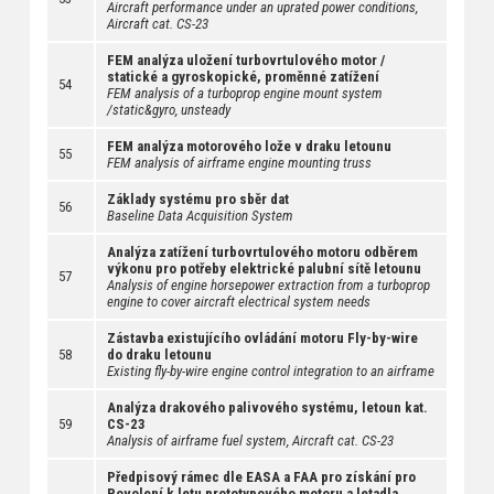
Aircraft performance under an uprated power conditions,
Aircraft cat. CS-23
FEM analýza uložení turbovrtulového motor /
statické a gyroskopické, proměnné zatížení
54
FEM analysis of a turboprop engine mount system
/static&gyro, unsteady
FEM analýza motorového lože v draku letounu
55
FEM analysis of airframe engine mounting truss
Základy systému pro sběr dat
56
Baseline Data Acquisition System
Analýza zatížení turbovrtulového motoru odběrem
výkonu pro potřeby elektrické palubní sítě letounu
57
Analysis of engine horsepower extraction from a turboprop
engine to cover aircraft electrical system needs
Zástavba existujícího ovládání motoru Fly-by-wire
58
do draku letounu
Existing fly-by-wire engine control integration to an airframe
Analýza drakového palivového systému, letoun kat.
59
CS-23
Analysis of airframe fuel system, Aircraft cat. CS-23
Předpisový rámec dle EASA a FAA pro získání pro
Povolení k letu prototypového motoru a letadla