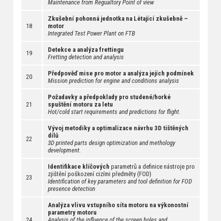
Maintenance from Regualtory Point of view
Zkušební pohonná jednotka na Létající zkušebně –
18
motor
Integrated Test Power Plant on FTB
Detekce a analýza frettingu
19
Fretting detection and analysis
Předpověď mise pro motor a analýza jejích podmínek
20
Mission prediction for engine and conditions analysis
Požadavky a předpoklady pro studené/horké
21
spuštění motoru za letu
Hot/cold start requirements and predictions for flight.
Vývoj metodiky a optimalizace návrhu 3D tištěných
dílů
22
3D printed parts design optimization and methology
development.
Identifikace klíčových
parametrů a definice nástroje pro
zjištění poškození cizími předměty (FOD)
23
Identification of key parameters and tool definition for FOD
presence detection
Analýza vlivu vstupního síta motoru na výkonostní
parametry motoru
24
Analysis of the influence of the screen holes and