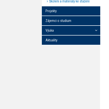
Školení a materiály ke stažení
Projekty
Zájemci o studium
Výuka
Aktuality