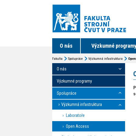
O nás
Výzkumné program
Fakulta
Spolupráce
Výzkumná infastruktura
Open
O nás
Výzkumné programy
P
Spolupráce
s
Výzkumná infastruktura
Laboratoře
Open Access