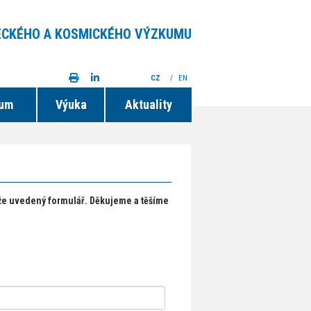
ECKÉHO A KOSMICKÉHO VÝZKUMU
CZ
/
EN
ium
Výuka
Aktuality
íže uvedený formulář. Děkujeme a těšíme