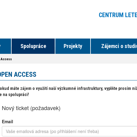
CENTRUM LET
y
Spolupráce
Projekty
Zájemci o stud
 Access
OPEN ACCESS
okud máte zájem o využití naší výzkumné infrastruktury, vyplňte prosím n
e na spolupráci!