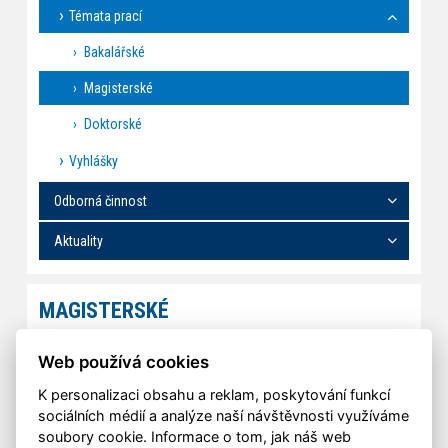
Témata prací
Bakalářské
Magisterské
Doktorské
Vyhlášky
Odborná činnost
Aktuality
MAGISTERSKÉ
Zadanému kritériu neodpovídají žádné práce.
Web používá cookies
vygenerováno z KOS - 2026-08-08 (14:29)
K personalizaci obsahu a reklam, poskytování funkcí
sociálních médií a analýze naší návštěvnosti využíváme
soubory cookie. Informace o tom, jak náš web