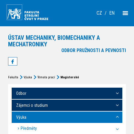
CZ
/
EN
ÚSTAV MECHANIKY, BIOMECHANIKY A
MECHATRONIKY
ODBOR PRUŽNOSTI A PEVNOSTI
Fakulta
Výuka
Témata prací
Magisterské
Odbor
Zájemci o studium
Výuka
Předměty