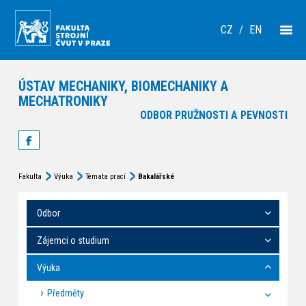
CZ
/
EN
ÚSTAV MECHANIKY, BIOMECHANIKY A
MECHATRONIKY
ODBOR PRUŽNOSTI A PEVNOSTI
Fakulta
Výuka
Témata prací
Bakalářské
Odbor
Zájemci o studium
Výuka
Předměty