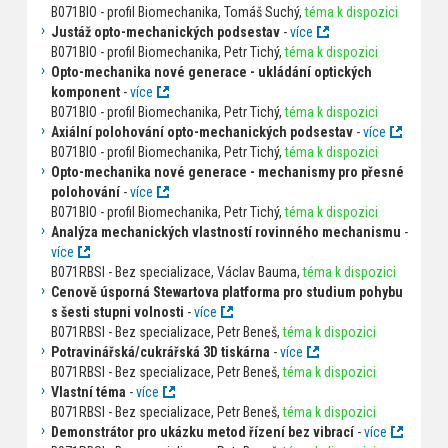
B071BIO - profil Biomechanika, Tomáš Suchý,
téma k dispozici
Justáž opto-mechanických podsestav
-
více
B071BIO - profil Biomechanika, Petr Tichý,
téma k dispozici
Opto-mechanika nové generace - ukládání optických
komponent
-
více
B071BIO - profil Biomechanika, Petr Tichý,
téma k dispozici
Axiální polohování opto-mechanických podsestav
-
více
B071BIO - profil Biomechanika, Petr Tichý,
téma k dispozici
Opto-mechanika nové generace - mechanismy pro přesné
polohování
-
více
B071BIO - profil Biomechanika, Petr Tichý,
téma k dispozici
Analýza mechanických vlastností rovinného mechanismu
-
více
B071RBSI - Bez specializace, Václav Bauma,
téma k dispozici
Cenově úsporná Stewartova platforma pro studium pohybu
s šesti stupni volnosti
-
více
B071RBSI - Bez specializace, Petr Beneš,
téma k dispozici
Potravinářská/cukrářská 3D tiskárna
-
více
B071RBSI - Bez specializace, Petr Beneš,
téma k dispozici
Vlastní téma
-
více
B071RBSI - Bez specializace, Petr Beneš,
téma k dispozici
Demonstrátor pro ukázku metod řízení bez vibrací
-
více