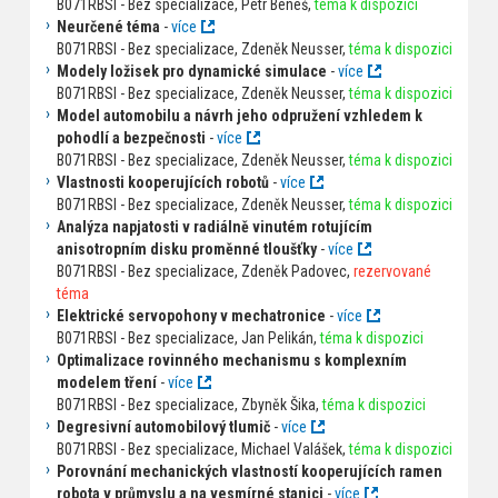
B071RBSI - Bez specializace, Petr Beneš,
téma k dispozici
Neurčené téma
-
více
B071RBSI - Bez specializace, Zdeněk Neusser,
téma k dispozici
Modely ložisek pro dynamické simulace
-
více
B071RBSI - Bez specializace, Zdeněk Neusser,
téma k dispozici
Model automobilu a návrh jeho odpružení vzhledem k
pohodlí a bezpečnosti
-
více
B071RBSI - Bez specializace, Zdeněk Neusser,
téma k dispozici
Vlastnosti kooperujících robotů
-
více
B071RBSI - Bez specializace, Zdeněk Neusser,
téma k dispozici
Analýza napjatosti v radiálně vinutém rotujícím
anisotropním disku proměnné tloušťky
-
více
B071RBSI - Bez specializace, Zdeněk Padovec,
rezervované
téma
Elektrické servopohony v mechatronice
-
více
B071RBSI - Bez specializace, Jan Pelikán,
téma k dispozici
Optimalizace rovinného mechanismu s komplexním
modelem tření
-
více
B071RBSI - Bez specializace, Zbyněk Šika,
téma k dispozici
Degresivní automobilový tlumič
-
více
B071RBSI - Bez specializace, Michael Valášek,
téma k dispozici
Porovnání mechanických vlastností kooperujících ramen
robota v průmyslu a na vesmírné stanici
-
více