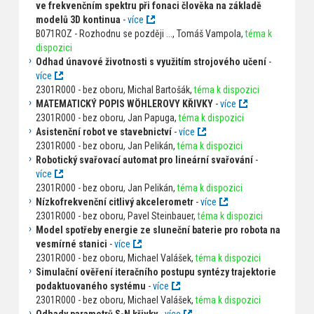
ve frekvenčním spektru při fonaci člověka na základě
modelů 3D kontinua
-
více
B071ROZ - Rozhodnu se později ..., Tomáš Vampola,
téma k
dispozici
Odhad únavové životnosti s využitím strojového učení
-
více
2301R000 - bez oboru, Michal Bartošák,
téma k dispozici
MATEMATICKÝ POPIS WÖHLEROVY KŘIVKY
-
více
2301R000 - bez oboru, Jan Papuga,
téma k dispozici
Asistenční robot ve stavebnictví
-
více
2301R000 - bez oboru, Jan Pelikán,
téma k dispozici
Robotický svařovací automat pro lineární svařování
-
více
2301R000 - bez oboru, Jan Pelikán,
téma k dispozici
Nízkofrekvenční citlivý akcelerometr
-
více
2301R000 - bez oboru, Pavel Steinbauer,
téma k dispozici
Model spotřeby energie ze sluneční baterie pro robota na
vesmírné stanici
-
více
2301R000 - bez oboru, Michael Valášek,
téma k dispozici
Simulační ověření iteračního postupu syntézy trajektorie
podaktuovaného systému
-
více
2301R000 - bez oboru, Michael Valášek,
téma k dispozici