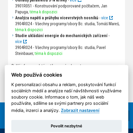
Odhady parametrů S-N křivky
-
více
3901R051 - Konstruování podporované počítačem, Jan
Papuga,
téma k dispozici
Analýza napětí a průhybu vícevrstvých nosníků
-
více
3904R024 - Všechny programy/obory Bc. studia, Tomáš Mareš,
téma k dispozici
Studie ukládání energie do mechanických zařízení
-
více
3904R024 - Všechny programy/obory Bc. studia, Pavel
Steinbauer,
téma k dispozici
Další informace k tématům prací naleznete na
https://studium.fs.cvut.cz/studium/u12105/temata_ZP
Web používá cookies
vygenerováno z KOS - 2026-08-09 (13:03)
K personalizaci obsahu a reklam, poskytování funkcí
sociálních médií a analýze naší návštěvnosti využíváme
soubory cookie. Informace o tom, jak náš web
používáte, sdílíme se svými partnery pro sociální
média, inzerci a analýzy.
Zobrazit nastavení
Povolit nezbytné