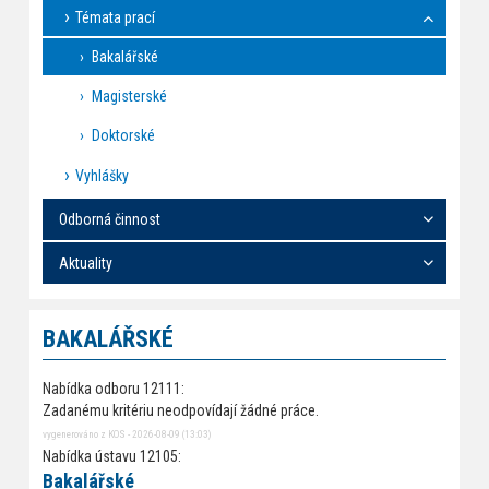
Témata prací
Bakalářské
Magisterské
Doktorské
Vyhlášky
Odborná činnost
Aktuality
BAKALÁŘSKÉ
Nabídka odboru 12111:
Zadanému kritériu neodpovídají žádné práce.
vygenerováno z KOS - 2026-08-09 (13:03)
Nabídka ústavu 12105:
Bakalářské