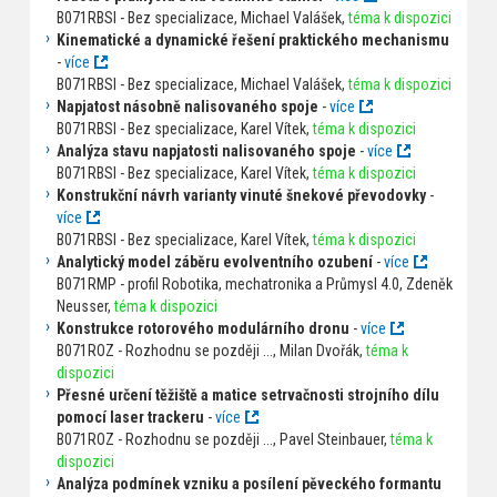
B071RBSI - Bez specializace, Michael Valášek,
téma k dispozici
Kinematické a dynamické řešení praktického mechanismu
-
více
B071RBSI - Bez specializace, Michael Valášek,
téma k dispozici
Napjatost násobně nalisovaného spoje
-
více
B071RBSI - Bez specializace, Karel Vítek,
téma k dispozici
Analýza stavu napjatosti nalisovaného spoje
-
více
B071RBSI - Bez specializace, Karel Vítek,
téma k dispozici
Konstrukční návrh varianty vinuté šnekové převodovky
-
více
B071RBSI - Bez specializace, Karel Vítek,
téma k dispozici
Analytický model záběru evolventního ozubení
-
více
B071RMP - profil Robotika, mechatronika a Průmysl 4.0, Zdeněk
Neusser,
téma k dispozici
Konstrukce rotorového modulárního dronu
-
více
B071ROZ - Rozhodnu se později ..., Milan Dvořák,
téma k
dispozici
Přesné určení těžiště a matice setrvačnosti strojního dílu
pomocí laser trackeru
-
více
B071ROZ - Rozhodnu se později ..., Pavel Steinbauer,
téma k
dispozici
Analýza podmínek vzniku a posílení pěveckého formantu