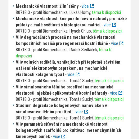
Mechanické vlastnosti žilní stěny
-
více
B071BIO - profil Biomechanika, Lukáš Horný,
téma k dispozici
Mechanické vlastnosti kompozitní cévní náhrady pro nízké
průtoky a malé světlosti s biologickou matricí
-
více
B071BIO - profil Biomechanika, Hynek Chlup,
téma k dispozici
Vliv degradačních procesů na mechanické vlastnosti
kompozitních nosičů pro regeneraci kostní tkáně
-
více
B071BIO - profil Biomechanika, Radek Sedláček,
téma k
dispozici
Vliv volných radikálů, vznikajících při teplotně závislém
ozáření elektronovým paprskem, na mechanické
vlastnosti kolagenu typu I
-
více
B071BIO - profil Biomechanika, Tomáš Suchý,
téma k dispozici
Vliv simulovaného tělního prostředí na mechanické
vlastnosti injekčně aplikovatelné kostní náhrady
-
více
B071BIO - profil Biomechanika, Tomáš Suchý,
téma k dispozici
Studium degradace kolagenových nanovláken v
simulovaném tělním prostředí
-
více
B071BIO - profil Biomechanika, Tomáš Suchý,
téma k dispozici
Vliv parametrů síťování na mechanické vlastnosti
kolagenových scaffoldů pro kultivaci mesenchymálních
kmenových buněk
-
více