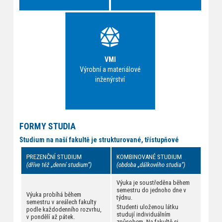
VMI
Výrobní a materiálové
inženýrství
FORMY STUDIA
Studium na naší fakultě je strukturované, třístupňové
PREZENČNÍ STUDIUM
KOMBINOVANÉ STUDIUM
(dříve též „denní studium“)
(obdoba „dálkového studia“)
Výuka je soustředěna během
semestru do jednoho dne v
Výuka probíhá během
týdnu.
semestru v areálech fakulty
Studenti uloženou látku
podle každodenního rozvrhu,
studují individuálním
v pondělí až pátek.
způsobem. Na fakultě si