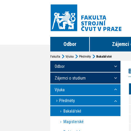
Odbor
Zájemci 
Fakulta
Výuka
Předměty
Bakalářské
Odbor
Zájemci o studium
Výuka
Předměty
Bakalářské
Magisterské