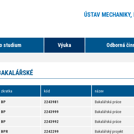
ÚSTAV MECHANIKY,
o studium
Výuka
Odborná čin
BAKALÁŘSKÉ
zkratka
kód
název
BP
2243981
Bakalářská práce
BP
2243999
Bakalářská práce
BP
2243992
Bakalářská práce
BPR
2242299
Bakalářský projekt