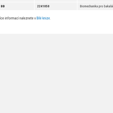
BB
2241050
Biomechanika pro bakalá
íce informací naleznete v
Bílé knize
.